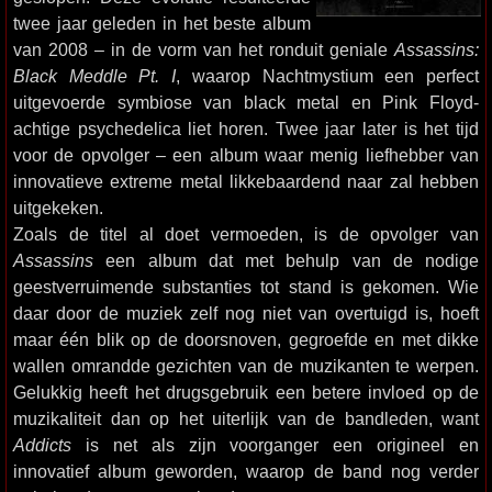
twee jaar geleden in het beste album
van 2008 – in de vorm van het ronduit geniale
Assassins:
Black Meddle Pt. I
, waarop Nachtmystium een perfect
uitgevoerde symbiose van black metal en Pink Floyd-
achtige psychedelica liet horen. Twee jaar later is het tijd
voor de opvolger – een album waar menig liefhebber van
innovatieve extreme metal likkebaardend naar zal hebben
uitgekeken.
Zoals de titel al doet vermoeden, is de opvolger van
Assassins
een album dat met behulp van de nodige
geestverruimende substanties tot stand is gekomen. Wie
daar door de muziek zelf nog niet van overtuigd is, hoeft
maar één blik op de doorsnoven, gegroefde en met dikke
wallen omrandde gezichten van de muzikanten te werpen.
Gelukkig heeft het drugsgebruik een betere invloed op de
muzikaliteit dan op het uiterlijk van de bandleden, want
Addicts
is net als zijn voorganger een origineel en
innovatief album geworden, waarop de band nog verder