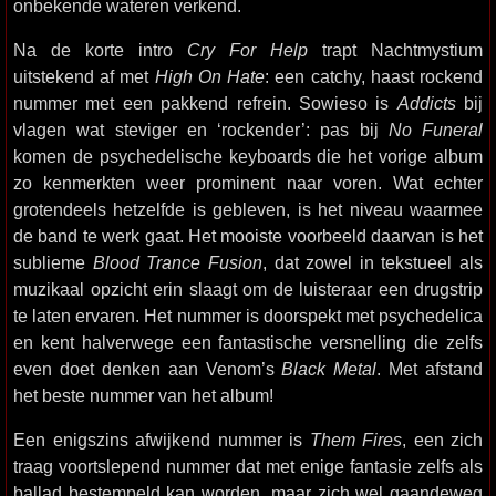
onbekende wateren verkend.
Na de korte intro
Cry For Help
trapt Nachtmystium
uitstekend af met
High On Hate
: een catchy, haast rockend
nummer met een pakkend refrein. Sowieso is
Addicts
bij
vlagen wat steviger en ‘rockender’: pas bij
No Funeral
komen de psychedelische keyboards die het vorige album
zo kenmerkten weer prominent naar voren. Wat echter
grotendeels hetzelfde is gebleven, is het niveau waarmee
de band te werk gaat. Het mooiste voorbeeld daarvan is het
sublieme
Blood Trance Fusion
, dat zowel in tekstueel als
muzikaal opzicht erin slaagt om de luisteraar een drugstrip
te laten ervaren. Het nummer is doorspekt met psychedelica
en kent halverwege een fantastische versnelling die zelfs
even doet denken aan Venom’s
Black Metal
. Met afstand
het beste nummer van het album!
Een enigszins afwijkend nummer is
Them Fires
, een zich
traag voortslepend nummer dat met enige fantasie zelfs als
ballad bestempeld kan worden, maar zich wel gaandeweg