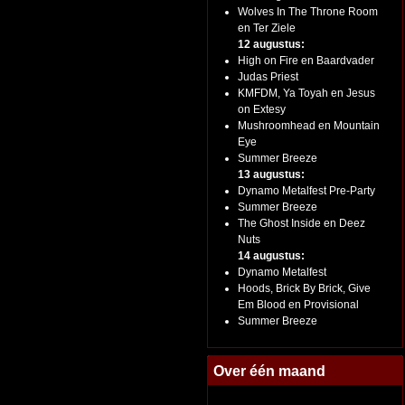
Wolves In The Throne Room
en Ter Ziele
12 augustus:
High on Fire en Baardvader
Judas Priest
KMFDM, Ya Toyah en Jesus
on Extesy
Mushroomhead en Mountain
Eye
Summer Breeze
13 augustus:
Dynamo Metalfest Pre-Party
Summer Breeze
The Ghost Inside en Deez
Nuts
14 augustus:
Dynamo Metalfest
Hoods, Brick By Brick, Give
Em Blood en Provisional
Summer Breeze
Over één maand