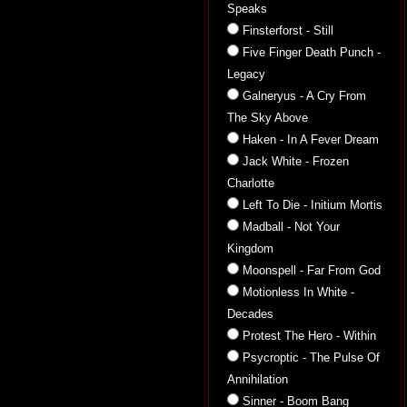
Speaks
Finsterforst - Still
Five Finger Death Punch -
Legacy
Galneryus - A Cry From
The Sky Above
Haken - In A Fever Dream
Jack White - Frozen
Charlotte
Left To Die - Initium Mortis
Madball - Not Your
Kingdom
Moonspell - Far From God
Motionless In White -
Decades
Protest The Hero - Within
Psycroptic - The Pulse Of
Annihilation
Sinner - Boom Bang