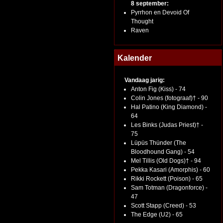
8 september:
Pyrrhon en Devoid Of
Thought
Raven
Kalender
Vandaag jarig:
Anton Fig (Kiss) - 74
Colin Jones (fotograaf)† - 90
Hal Patino (King Diamond) -
64
Les Binks (Judas Priest)† -
75
Lüpüs Thünder (The
Bloodhound Gang) - 54
Mel Tillis (Old Dogs)† - 94
Pekka Kasari (Amorphis) - 60
Rikki Rockett (Poison) - 65
Sam Totman (Dragonforce) -
47
Scott Stapp (Creed) - 53
The Edge (U2) - 65