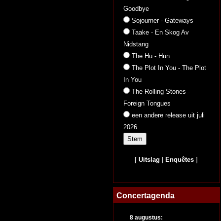
Goodbye
Sojourner - Gateways
Taake - En Skog Av
Nidstang
The Hu - Hun
The Plot In You - The Plot
In You
The Rolling Stones -
Foreign Tongues
een andere release uit juli
2026
[
Uitslag
|
Enquêtes
]
Concertagenda
8 augustus: