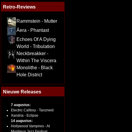
Retro-Reviews
Rammstein - Mutter
Äera - Phantast
Echoes Of A Dying
World - Tribulation
Neckbreakker -
Within The Viscera
Monolithe - Black
Hole District
Nieuwe Releases
7 augustus:
Electric Callboy - Tanzneid
Xandria - Eclipse
14 augustus:
Hollywood Vampires - At
Montreux Jazz Festival