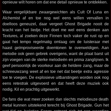
opnieuw wilt horen om dat ene detail opnieuw te ontdekken.
Waar vergelijkbare zwaargewichten als Cult Of Luna en
Alchemist af en toe nog wel eens willen vervallen in
doelloos geneuzel, daar vergeet Ghost Brigade nooit de
kracht van het liedje. Het doet me wel eens denken aan
Textures, al zoeken deze Finnen toch vaker de rust op en
gaat het tempo regelmatig omlaag om de luisteraar met
haast geïmproviseerde doemtonen te overweldigen. Aan
melodie ook geen gebrek overigens, want de plaat barst uit
zijn voegen van de sterke melodieën en prima zanglijnen. Ik
geef persoonlijk de voorkeur aan de heldere zang, maar de
schreeuwzang weet af en toe net dat beetje extra agressie
toe te voegen. De explosieve uitbarstingen worden ook nog
eens retestrak uitgevoerd en dat heeft deze muziek ook
nodig. Kil en prachtig uitgewerkt.
De fans die wat meer zoeken dan slechts melodieuze death
metal kunnen uitstekend terecht bij Ghost Brigade. Gun het