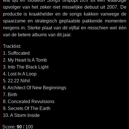
wat tijd en
Isolation Songs
ontpopt zich tot een waardige
opvolger van het zeker niet misselijke debuut uit 2007. De
productie is kraakhelder en de songs kakken vanwege de
spaarzame en strategisch geplaatste pakkende momenten
nergens in. Sterke plaat van dit vijftal en misschien wel één
van de betere albums van dit jaar.
Tracklist:
1. Suffocated
2. My Heart Is A Tomb
3. Into The Black Light
4. Lost In A Loop
5. 22.22 Nihil
6. Architect Of New Beginnings
7. Birth
8. Concealed Revulsions
9. Secrets Of The Earth
10. A Storm Inside
Score:
90
/ 100