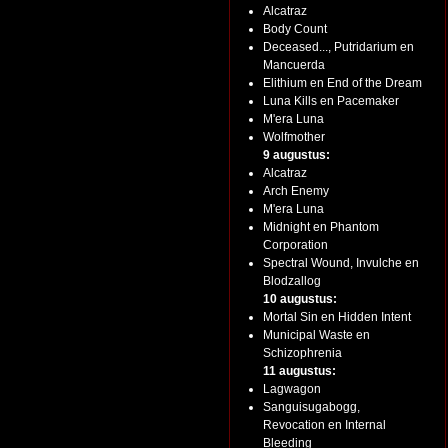
Alcatraz
Body Count
Deceased..., Putridarium en
Mancuerda
Elithium en End of the Dream
Luna Kills en Pacemaker
M'era Luna
Wolfmother
9 augustus:
Alcatraz
Arch Enemy
M'era Luna
Midnight en Phantom
Corporation
Spectral Wound, Invulche en
Blodzallog
10 augustus:
Mortal Sin en Hidden Intent
Municipal Waste en
Schizophrenia
11 augustus:
Lagwagon
Sanguisugabogg,
Revocation en Internal
Bleeding