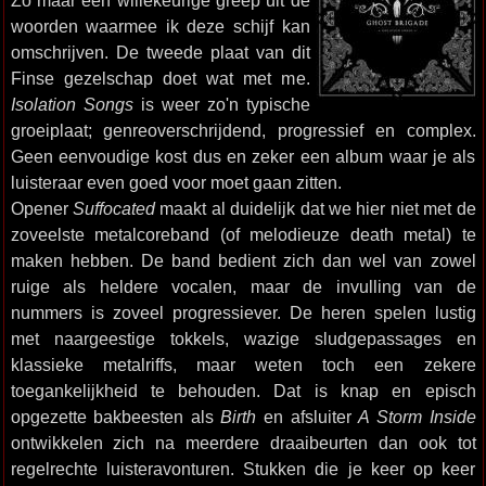
Zo maar een willekeurige greep uit de
woorden waarmee ik deze schijf kan
omschrijven. De tweede plaat van dit
Finse gezelschap doet wat met me.
Isolation Songs
is weer zo'n typische
groeiplaat; genreoverschrijdend, progressief en complex.
Geen eenvoudige kost dus en zeker een album waar je als
luisteraar even goed voor moet gaan zitten.
Opener
Suffocated
maakt al duidelijk dat we hier niet met de
zoveelste metalcoreband (of melodieuze death metal) te
maken hebben. De band bedient zich dan wel van zowel
ruige als heldere vocalen, maar de invulling van de
nummers is zoveel progressiever. De heren spelen lustig
met naargeestige tokkels, wazige sludgepassages en
klassieke metalriffs, maar weten toch een zekere
toegankelijkheid te behouden. Dat is knap en episch
opgezette bakbeesten als
Birth
en afsluiter
A Storm Inside
ontwikkelen zich na meerdere draaibeurten dan ook tot
regelrechte luisteravonturen. Stukken die je keer op keer