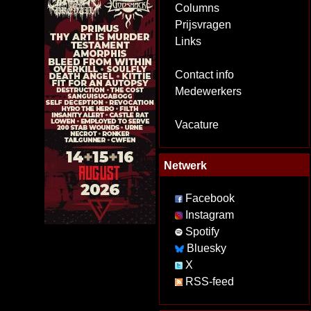
Columns
Prijsvragen
Links
Contact info
Medewerkers
Vacature
Netwerk
Facebook
Instagram
Spotify
Bluesky
X
RSS-feed