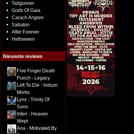
Tailgunner
Gods Of Gaia
Carach Angren
Sabaton
After Forever
Helloween
Nieuwste reviews
Five Finger Death
Punch - Legacy
Left To Die - Initium
Mortis
Lynx - Trinity Of
Suns
Inferi - Heaven
Wept
Ana - Motivated By