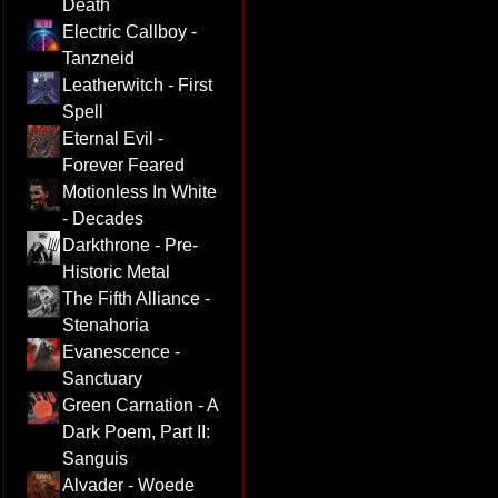
Death
Electric Callboy -
Tanzneid
Leatherwitch - First
Spell
Eternal Evil -
Forever Feared
Motionless In White
- Decades
Darkthrone - Pre-
Historic Metal
The Fifth Alliance -
Stenahoria
Evanescence -
Sanctuary
Green Carnation - A
Dark Poem, Part II:
Sanguis
Alvader - Woede