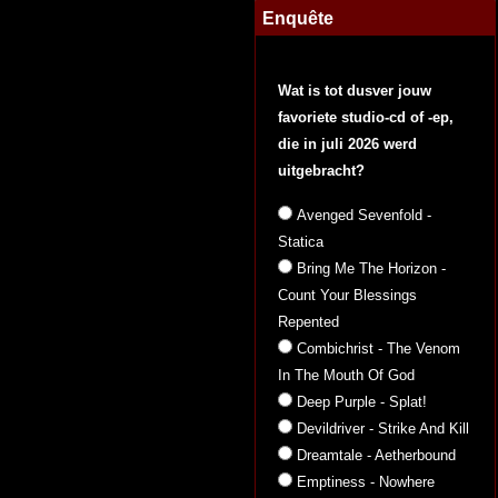
Enquête
Wat is tot dusver jouw
favoriete studio-cd of -ep,
die in juli 2026 werd
uitgebracht?
Avenged Sevenfold -
Statica
Bring Me The Horizon -
Count Your Blessings
Repented
Combichrist - The Venom
In The Mouth Of God
Deep Purple - Splat!
Devildriver - Strike And Kill
Dreamtale - Aetherbound
Emptiness - Nowhere