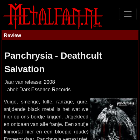
Review
Panchrysia - Deathcult
Salvation
Jaar van release:
2008
Label:
Dark Essence Records
Vuige, smerige, kille, ranzige, gure,
snijdende black metal is het wat we
hier op ons bordje krijgen. Uitgekleed
en ontdaan van alle franje. Een snufje
Immortal hier en een bloepje (oude)
Emperor daar. Panchrysia verrast niet,