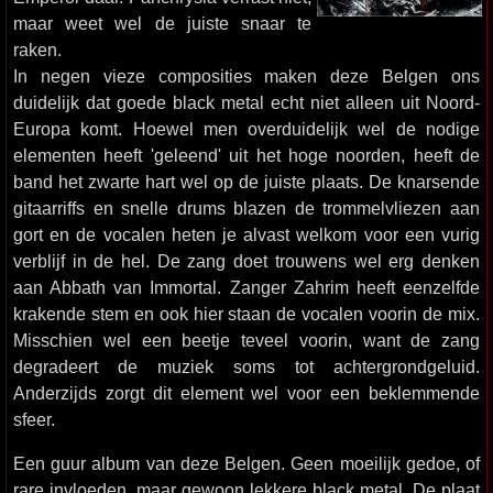
maar weet wel de juiste snaar te
raken.
In negen vieze composities maken deze Belgen ons
duidelijk dat goede black metal echt niet alleen uit Noord-
Europa komt. Hoewel men overduidelijk wel de nodige
elementen heeft 'geleend' uit het hoge noorden, heeft de
band het zwarte hart wel op de juiste plaats. De knarsende
gitaarriffs en snelle drums blazen de trommelvliezen aan
gort en de vocalen heten je alvast welkom voor een vurig
verblijf in de hel. De zang doet trouwens wel erg denken
aan Abbath van Immortal. Zanger Zahrim heeft eenzelfde
krakende stem en ook hier staan de vocalen voorin de mix.
Misschien wel een beetje teveel voorin, want de zang
degradeert de muziek soms tot achtergrondgeluid.
Anderzijds zorgt dit element wel voor een beklemmende
sfeer.
Een guur album van deze Belgen. Geen moeilijk gedoe, of
rare invloeden, maar gewoon lekkere black metal. De plaat