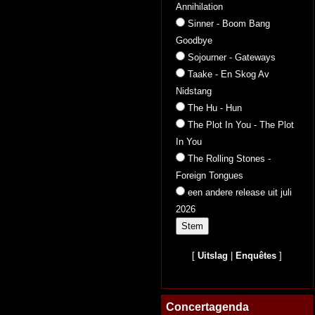
Annihilation
Sinner - Boom Bang
Goodbye
Sojourner - Gateways
Taake - En Skog Av
Nidstang
The Hu - Hun
The Plot In You - The Plot
In You
The Rolling Stones -
Foreign Tongues
een andere release uit juli
2026
[
Uitslag
|
Enquêtes
]
Concertagenda