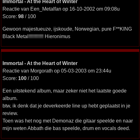
Immortal - At the Heart of Winter
Reactie van Een_Metalfan op 16-10-2002 om 09:08u
Score:
98
/ 100
Gewoon majestueuze, ijskoude, Norwegian, pure F**KING
Black Metal!!!!!!!!!!!! Hieronimus
Immortal - At the Heart of Winter
Reactie van Morgorath op 05-03-2003 om 23:44u
Score:
100
/ 100
Een uitstekend album, maar zeker niet het laatste goede
album.
btw, ik denk dat je deverkeerde line up hebt geplaatst in je
review.
Toen was het nog met Demonaz die gitaar speelde en naar
mijn weten Abbath die bas speelde, drum en vocals deed.