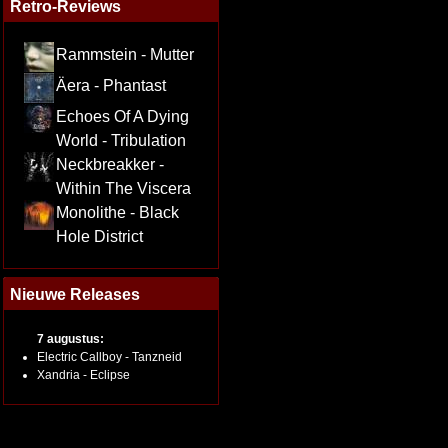
Retro-Reviews
Rammstein - Mutter
Äera - Phantast
Echoes Of A Dying
World - Tribulation
Neckbreakker -
Within The Viscera
Monolithe - Black
Hole District
Nieuwe Releases
7 augustus:
Electric Callboy - Tanzneid
Xandria - Eclipse