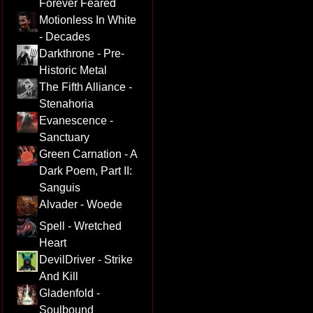
Forever Feared
Motionless In White
- Decades
Darkthrone - Pre-
Historic Metal
The Fifth Alliance -
Stenahoria
Evanescence -
Sanctuary
Green Carnation - A
Dark Poem, Part II:
Sanguis
Alvader - Woede
Spell - Wretched
Heart
DevilDriver - Strike
And Kill
Gladenfold -
Soulbound