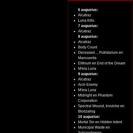
6 augustus:
Alcatraz
Luna Kills
7 augustus:
Alcatraz
8 augustus:
Alcatraz
Body Count
Deceased..., Putridarium en
Mancuerda
Elithium en End of the Dream
M'era Luna
9 augustus:
Alcatraz
Arch Enemy
M'era Luna
Midnight en Phantom
Corporation
Spectral Wound, Invulche en
Blodzallog
10 augustus:
Mortal Sin en Hidden Intent
Municipal Waste en
Schizophrenia