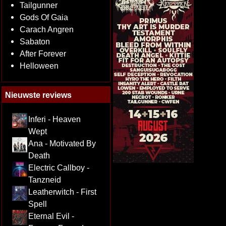
Tailgunner
Gods Of Gaia
Carach Angren
Sabaton
After Forever
Helloween
Nieuwste reviews
Inferi - Heaven
Wept
Ana - Motivated By
Death
Electric Callboy -
Tanzneid
Leatherwitch - First
Spell
Eternal Evil -