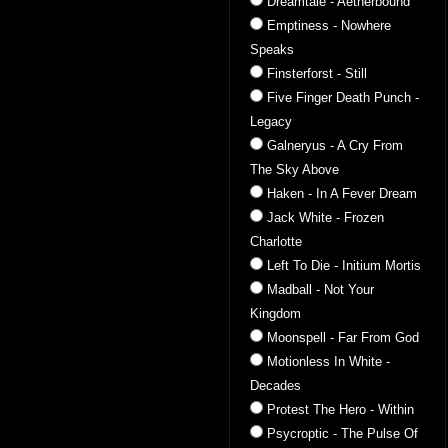
Dreamtale - Aetherbound
Emptiness - Nowhere
Speaks
Finsterforst - Still
Five Finger Death Punch -
Legacy
Galneryus - A Cry From
The Sky Above
Haken - In A Fever Dream
Jack White - Frozen
Charlotte
Left To Die - Initium Mortis
Madball - Not Your
Kingdom
Moonspell - Far From God
Motionless In White -
Decades
Protest The Hero - Within
Psycroptic - The Pulse Of