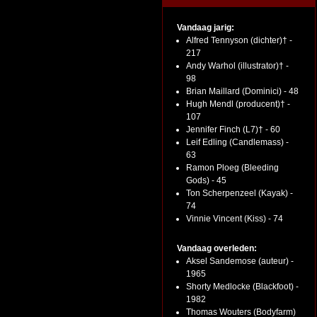
Vandaag jarig:
Alfred Tennyson (dichter)† -
217
Andy Warhol (illustrator)† -
98
Brian Maillard (Dominici) - 48
Hugh Mendl (producent)† -
107
Jennifer Finch (L7)† - 60
Leif Edling (Candlemass) -
63
Ramon Ploeg (Bleeding
Gods) - 45
Ton Scherpenzeel (Kayak) -
74
Vinnie Vincent (Kiss) - 74
Vandaag overleden:
Aksel Sandemose (auteur) -
1965
Shorty Medlocke (Blackfoot) -
1982
Thomas Wouters (Bodyfarm)