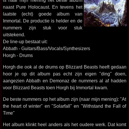
is naar mijn mening het beste album
naast Pure Holocaust. En tevens het
laatste (echt) goede album van
Immortal. De productie is helder en de
nummers zijn stuk voor stuk
uitstekend.
De line-up bestaat uit:
Abbath - Guitars/Bass/Vocals/Synthesizers
Horgh - Drums
Horgh die ook al de drums op Blizzard Beasts heeft gedaan
hoor je op dit album pas echt zijn eigen "ding" doen,
aangezien Abbath en Demonaz de nummers al af hadden
voor Blizzard Beasts toen Horgh bij Immortal kwam.
De beste nummers op het album zijn (naar mijn mening): "At
the heart of winter" en "Solarfall" en "Withstand the Fall of
Time"
Het album klinkt heel anders als het oudere werk. Dat komt