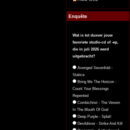
Enquête
Wat is tot dusver jouw
favoriete studio-cd of -ep,
die in juli 2026 werd
uitgebracht?
Avenged Sevenfold -
Statica
Bring Me The Horizon -
Count Your Blessings
Repented
Combichrist - The Venom
In The Mouth Of God
Deep Purple - Splat!
Devildriver - Strike And Kill