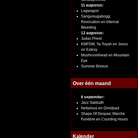
11 augustus:
Lagwagon
Sanguisugabogg,
Revocation en Internal
Bleeding
12 augustus:
Judas Priest
KMFDM, Ya Toyah en Jesus
on Extesy
Mushroomhead en Mountain
Eye
Summer Breeze
Over één maand
6 september:
Jazz Sabbath
Nefarious en Grindpad
Shape Of Despair, Marche
Funèbre en Counting Hours
Kalender