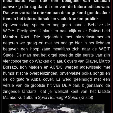
metalheads was ook een delegatie van Metalfan
aanwezig die zag dat dit een van de betere edities was.
Dat was vooral te danken aan de ongekend goede sfeer
tussen het internationale en vaak dronken publiek.
Op woensdag spelen er nog geen bands. Behalve de
W.O.A. Firefighters fanfare en natuurlijk onze Duitse held
Mambo Kurt
. Die bejaarden met blazerinstrumenten
negeren we graag en met het nodige bier in het lichaam
begaven een hoop zatte metalfans zich naar de W.E.T
Stage. De man met het orgel speelde zijn eerste van zijn
vier concerten op Wacken dit jaar. Covers van Slayer, Marco
Borsato, Iron Maiden en AC/DC werden afgewisseld met
humoristische overpeinzingen, onvervalste polka songs en
de obligatoire Abba cover. Er werd geëindigd met een
versie van de grootste hit van Dr. Alban, bijgenaamd de
zingende tandarts, dat je wellicht kent van het laatste
Mambo Kurt album
Spiel Heimorgel Spiel
. (Kristof)