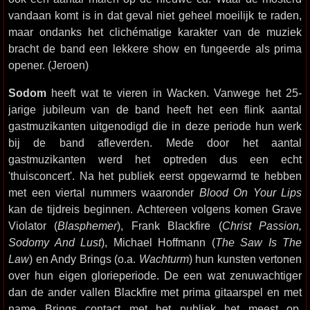
vandaan komt is in dat geval niet geheel moeilijk te raden,
maar ondanks het clichématige karakter van de muziek
bracht de band een lekkere show en fungeerde als prima
opener. (Jeroen)
Sodom
heeft wat te vieren in Wacken. Vanwege het 25-
jarige jubileum van de band heeft het een flink aantal
gastmuzikanten uitgenodigd die in deze periode hun werk
bij de band afleverden. Mede door het aantal
gastmuzikanten werd het optreden dus een echt
'thuisconcert'. Na het publiek eerst opgewarmd te hebben
met een viertal nummers waaronder
Blood On Your Lips
kan de tijdreis beginnen. Achtereen volgens komen Grave
Violator (
Blasphemer
), Frank Blackfire (
Christ Passion,
Sodomy And Lust
), Michael Hoffmann (
The Saw Is The
Law
) en Andy Brings (o.a.
Wachturm
) hun kunsten vertonen
over hun eigen glorieperiode. De een wat zenuwachtiger
dan de ander vallen Blackfire met prima gitaarspel en met
name Brings contact met het publiek het meest op.