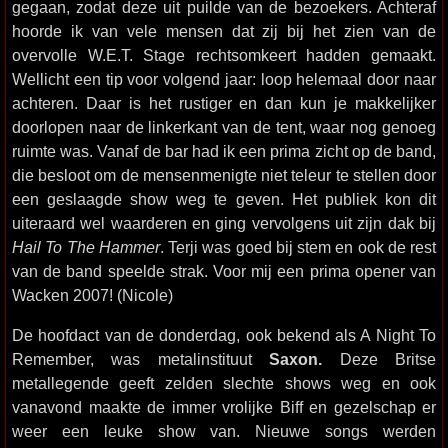
gegaan, zodat deze uit puilde van de bezoekers. Achteraf
hoorde ik van vele mensen dat zij bij het zien van de
overvolle W.E.T. Stage rechtsomkeert hadden gemaakt.
Wellicht een tip voor volgend jaar: loop helemaal door naar
achteren. Daar is het rustiger en dan kun je makkelijker
doorlopen naar de linkerkant van de tent, waar nog genoeg
ruimte was. Vanaf de bar had ik een prima zicht op de band,
die besloot om de mensenmenigte niet teleur te stellen door
een geslaagde show weg te geven. Het publiek kon dit
uiteraard wel waarderen en ging vervolgens uit zijn dak bij
Hail To The Hammer
. Terji was goed bij stem en ook de rest
van de band speelde strak. Voor mij een prima opener van
Wacken 2007! (Nicole)
De hoofdact van de donderdag, ook bekend als A Night To
Remember, was metalinstituut
Saxon.
Deze Britse
metallegende geeft zelden slechte shows weg en ook
vanavond maakte de immer vrolijke Biff en gezelschap er
weer een leuke show van. Nieuwe songs werden