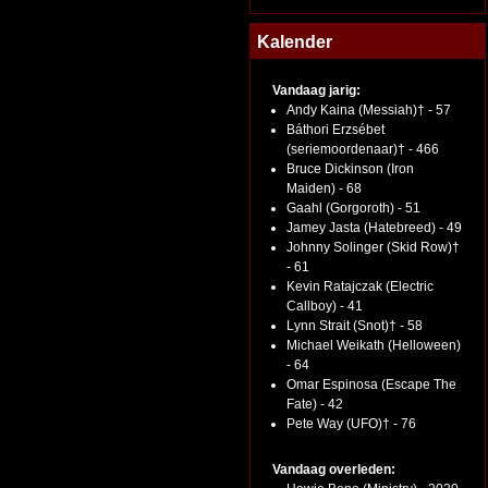
Kalender
Vandaag jarig:
Andy Kaina (Messiah)† - 57
Báthori Erzsébet
(seriemoordenaar)† - 466
Bruce Dickinson (Iron
Maiden) - 68
Gaahl (Gorgoroth) - 51
Jamey Jasta (Hatebreed) - 49
Johnny Solinger (Skid Row)†
- 61
Kevin Ratajczak (Electric
Callboy) - 41
Lynn Strait (Snot)† - 58
Michael Weikath (Helloween)
- 64
Omar Espinosa (Escape The
Fate) - 42
Pete Way (UFO)† - 76
Vandaag overleden: