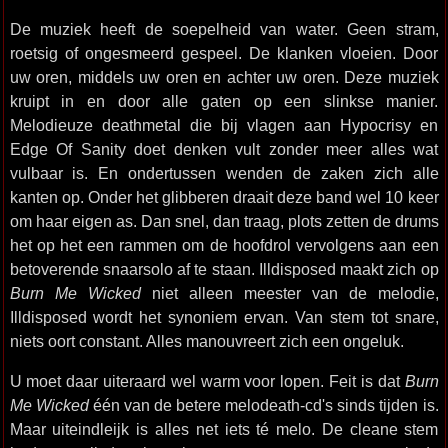
De muziek heeft de soepelheid van water. Geen stram,
roetsig of ongesmeerd gespeel. De klanken vloeien. Door
uw oren, middels uw oren en achter uw oren. Deze muziek
kruipt in en door alle gaten op een slinkse manier.
Melodieuze deathmetal die bij vlagen aan Hypocrisy en
Edge Of Sanity doet denken vult zonder meer alles wat
vulbaar is. En ondertussen wenden de zaken zich alle
kanten op. Onder het glibberen draait deze band wel 10 keer
om haar eigen as. Dan snel, dan traag, plots zetten de drums
het op het een rammen om de hoofdrol vervolgens aan een
betoverende snaarsolo af te staan. Illdisposed maakt zich op
Burn Me Wicked
niet alleen meester van de melodie,
Illdisposed wordt het synoniem ervan. Van stem tot snare,
niets oort constant. Alles manouvreert zich een ongeluk.
U moet daar uiteraard wel warm voor lopen. Feit is dat
Burn
Me Wicked
één van de betere melodeath-cd's sinds tijden is.
Maar uiteindleijk is alles net iets té melo. De cleane stem