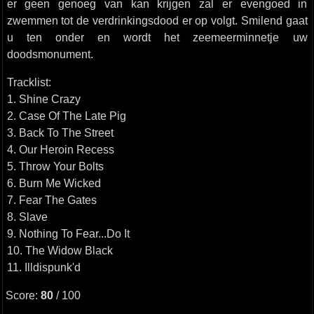
er geen genoeg van kan krijgen zal er evengoed in
zwemmen tot de verdrinkingsdood er op volgt. Smilend gaat
u ten onder en wordt het zeemeerminnetje uw
doodsmonument.
Tracklist:
1. Shine Crazy
2. Case Of The Late Pig
3. Back To The Street
4. Our Heroin Recess
5. Throw Your Bolts
6. Burn Me Wicked
7. Fear The Gates
8. Slave
9. Nothing To Fear...Do It
10. The Widow Black
11. Illdispunk'd
Score:
80
/ 100