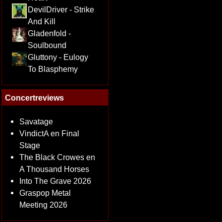
DevilDriver - Strike
And Kill
Gladenfold -
Soulbound
Gluttony - Eulogy
To Blasphemy
Concertreviews
Savatage
VindictA en Final
Stage
The Black Crowes en
A Thousand Horses
Into The Grave 2026
Graspop Metal
Meeting 2026