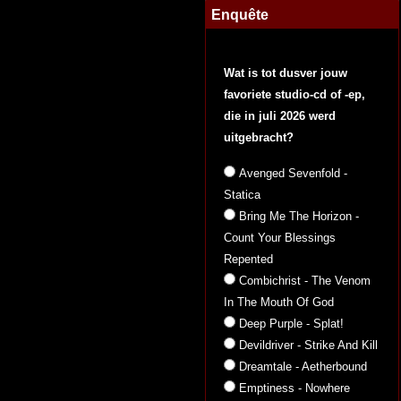
Enquête
Wat is tot dusver jouw
favoriete studio-cd of -ep,
die in juli 2026 werd
uitgebracht?
Avenged Sevenfold -
Statica
Bring Me The Horizon -
Count Your Blessings
Repented
Combichrist - The Venom
In The Mouth Of God
Deep Purple - Splat!
Devildriver - Strike And Kill
Dreamtale - Aetherbound
Emptiness - Nowhere