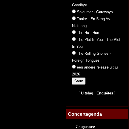
Goodbye
Sojourner - Gateways
Taake - En Skog Av
Nidstang
The Hu - Hun
The Plot In You - The Plot
In You
The Rolling Stones -
Foreign Tongues
een andere release uit juli
2026
[
Uitslag
|
Enquêtes
]
Concertagenda
7 augustus: