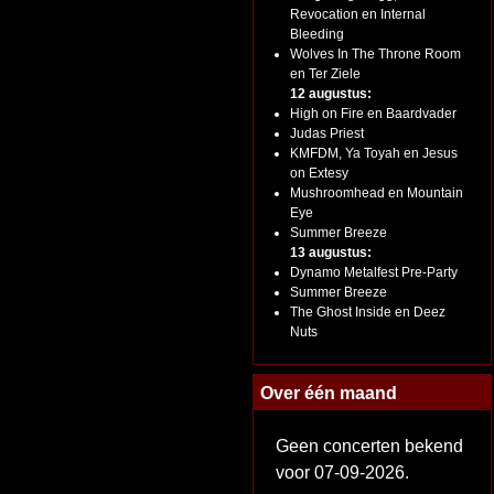
Revocation en Internal
Bleeding
Wolves In The Throne Room
en Ter Ziele
12 augustus:
High on Fire en Baardvader
Judas Priest
KMFDM, Ya Toyah en Jesus
on Extesy
Mushroomhead en Mountain
Eye
Summer Breeze
13 augustus:
Dynamo Metalfest Pre-Party
Summer Breeze
The Ghost Inside en Deez
Nuts
Over één maand
Geen concerten bekend
voor 07-09-2026.