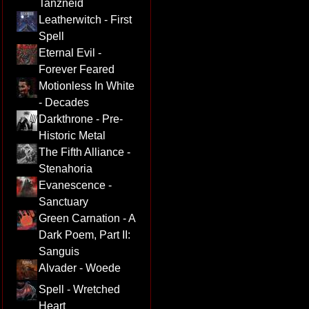
Tanzneid
Leatherwitch - First
Spell
Eternal Evil -
Forever Feared
Motionless In White
- Decades
Darkthrone - Pre-
Historic Metal
The Fifth Alliance -
Stenahoria
Evanescence -
Sanctuary
Green Carnation - A
Dark Poem, Part II:
Sanguis
Alvader - Woede
Spell - Wretched
Heart