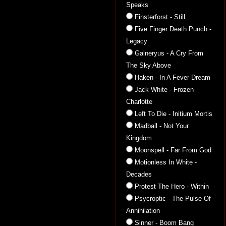
Speaks
Finsterforst - Still
Five Finger Death Punch -
Legacy
Galneryus - A Cry From
The Sky Above
Haken - In A Fever Dream
Jack White - Frozen
Charlotte
Left To Die - Initium Mortis
Madball - Not Your
Kingdom
Moonspell - Far From God
Motionless In White -
Decades
Protest The Hero - Within
Psycroptic - The Pulse Of
Annihilation
Sinner - Boom Bang