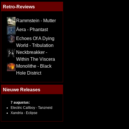
Retro-Reviews
Rammstein - Mutter
Äera - Phantast
Echoes Of A Dying
World - Tribulation
Neckbreakker -
Within The Viscera
Monolithe - Black
Hole District
Nieuwe Releases
7 augustus:
Electric Callboy - Tanzneid
Xandria - Eclipse