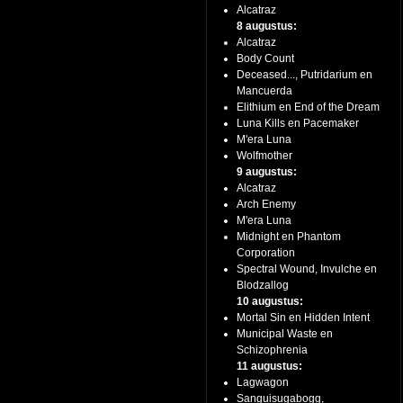
Alcatraz
8 augustus:
Alcatraz
Body Count
Deceased..., Putridarium en
Mancuerda
Elithium en End of the Dream
Luna Kills en Pacemaker
M'era Luna
Wolfmother
9 augustus:
Alcatraz
Arch Enemy
M'era Luna
Midnight en Phantom
Corporation
Spectral Wound, Invulche en
Blodzallog
10 augustus:
Mortal Sin en Hidden Intent
Municipal Waste en
Schizophrenia
11 augustus:
Lagwagon
Sanguisugabogg,