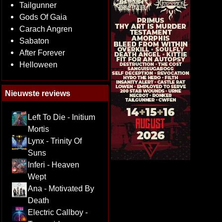
Tailgunner
Gods Of Gaia
Carach Angren
Sabaton
After Forever
Helloween
Nieuwste reviews
Left To Die - Initium
Mortis
Lynx - Trinity Of
Suns
Inferi - Heaven
Wept
Ana - Motivated By
Death
Electric Callboy -