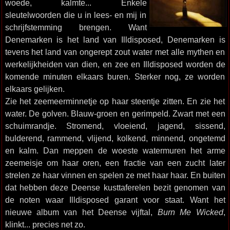
woede, kalmte... Enkele
sleutelwoorden die u in lees- en mij in
schrijfstemming brengen. Want
Denemarken is het land van Illdisposed, Denemarken is
tevens het land van ongerept zout water met alle mythen en
werkelijkheiden van dien, en zee en Illdisposed worden de
komende minuten elkaars buren. Sterker nog, ze worden
elkaars gelijken.
Zie het zeemeerminnetje op haar steentje zitten. En zie het
water. De golven. Blauw-groen en gerimpeld. Zwart met een
schuimrandje. Stromend, vloeiend, jagend, sissend,
bulderend, rammend, vlijend, kolkend, minnend, ongetemd
en kalm. Dan meppen de woeste watermuren het arme
zeemeisje om haar oren, een fractie van een zucht later
strelen ze haar vinnen en spelen ze met haar haar. En buiten
dat hebben deze Deense kusttaferelen bezit genomen van
de noten waar Illdisposed garant voor staat. Want het
nieuwe album van het Deense vijftal,
Burn Me Wicked
,
klinkt... precies net zo.