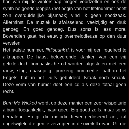
had van mij de winterslaap mogen voortzetten en ook de
synth-neigende loopjes (het begin van het titelnummer heeft
zo'n overduidelijke bijsmaak) vind ik geen noodzaak.
Allerminst. De muziek is afwisselend, veelzijdig en druk
genoeg. En goed genoeg. Dus soms is less more.
Bovendien gaat het eeuwig overmelodieuze op den duur
vervelen.
Het laatste nummer,
Illdispunk'd
, is voor mij een regelrechte
afknapper. De haast betoverende klanken van een vrij
gelikte doch bombastische cd worden afgesloten met een
rauw, stug, quasi-jolig, punkerig nummertje, half in het
Engels, half in het Duits gebulderd. Kraak noch smaak.
Deze vorm van humor doet een cd als deze totaal geen
recht.
Burn Me Wicked
wordt op deze manier een zeer wispelturig
album. Toegankelijk, maar goed. Erg goed zelfs, maar soms
herhalend. En gij die melodie liever gedoseerd ziet, zal
ongetwijfeld dreigen te verzuipen in de overkill ervan. Gij die