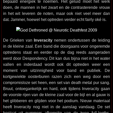
bepaald energiek te noemen. Het geluid moet het werk
doen, de mannen in het zwart en de contrasterende vrouw
in het wit leveren de noten, maar ook niet veel meer dan
dat. Jammer, hoewel het optreden verder echt fairly oké is.
De Grieken van
Inveracity
nemen ondertussen de leiding
in de kleine zaal. Een band die doorgaans voor ongeremde
optredens staat en eerder op de dag reeds aangeraden
werd door Despondency. Dit kan dus bijna niet in het water
vallen en inderdaad wordt ook dit optreden weer een
moment van uitzinnigheid voor band en publiek. De
kortgewiekte oosterburen razen zich een weg door een
compromisloze set heen, een set van death metal pur sang.
Bruut, ontoegankelijk en hard, ook tijdens Inveracity gaan
de voorste rijen van de kleine zaal voor de bijl en al gauw is
het glibberen en glijden voor het podium. Nieuw materiaal
heeft Inveracity nog niet in de aanslag vandaag. De set
bestaat uit nummers afkomstig van de twee full-legths.