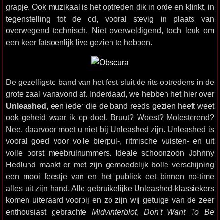
grapje. Ook muzikaal is het optreden dik in orde en klinkt, in
tegenstelling tot de cd, vooral stevig in plaats van
overwegend technisch. Niet overweldigend, toch leuk om
een keer fatsoenlijk live gezien te hebben.
De gezelligste band van het fest sluit de rits optredens in de
grote zaal vanavond af. Inderdaad, we hebben het hier over
Unleashed
, een ieder die de band reeds gezien heeft weet
ook geheid waar ik op doel. Bruut? Woest? Molesterend?
Nee, daarvoor moet u niet bij Unleashed zijn. Unleashed is
vooral goed voor volle bierpul-, ritmische vuisten- en uit
volle borst meebrulnummers. Ideale schoonzoon Johnny
Hedlund maakt er met zijn gemoedelijk bolle verschijning
een mooi feestje van en het publiek eet binnen no-time
alles uit zijn hand. Alle gebruikelijke Unleashed-klassiekers
komen uiteraard voorbij en zo zijn wij getuige van de zeer
enthousiast gebrachte
Midvinterblot
,
Don't Want To Be