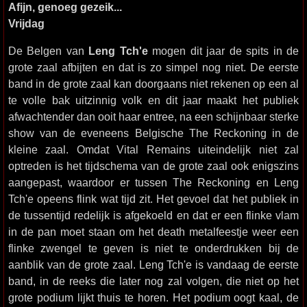
Afijn, genoeg gezeik...
Vrijdag
De Belgen van
Leng Tch'e
mogen dit jaar de spits in de
grote zaal afbijten en dat is zo simpel nog niet. De eerste
band in de grote zaal kan doorgaans niet rekenen op een al
te volle bak uitzinnig volk en dit jaar maakt het publiek
afwachtender dan ooit haar entree, na een schijnbaar sterke
show van de eveneens Belgische The Reckoning in de
kleine zaal. Omdat Vital Remains uiteindelijk niet zal
optreden is het tijdschema van de grote zaal ook enigszins
aangepast, waardoor er tussen The Reckoning en Leng
Tch'e opeens flink wat tijd zit. Het gevoel dat het publiek in
de tussentijd redelijk is afgekoeld en dat er een flinke vlam
in de pan moet staan om het death metalfeestje weer een
flinke zwengel te geven is niet te onderdrukken bij de
aanblik van de grote zaal. Leng Tch'e is vandaag de eerste
band, in de reeks die later nog zal volgen, die niet op het
grote podium lijkt thuis te horen. Het podium oogt kaal, de