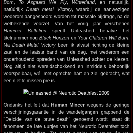
Born
,
To Asgaard We Fly
,
Winterland
, en natuurlijk,
natúúrlijk
Death metal Victory
, waarbij de aanwezigen
wederom aangespoord worden tot massale bijdrage, na de
welbekende voorzet. Van het vorig jaar verschenen
Hammer Battalion
speelt Unleashed behalve het
titelnummer nog
Black Horizon
en
Your Children Will Burn
.
Na
Death Metal Victory
been ik alvast richting de kleine
zaal en de laatste band van de dag, met wederom een
onderhoudend optreden van Unleashed achter de kiezen.
Nog altijd niet wereldschokkend en inmiddels behoorlijk
voorspelbaar, wél met oprechte hart en ziel gebracht, wat
een niet te missen pre is.
Ondanks het feit dat
Human Mincer
wegens de geringe
verschijningsgarantie in de wandelgangen grappend de
"Deicide van de brute death" genoemd wordt, staat dit
fenomeen de late uurtjes van het Neurotic Deathfest toch