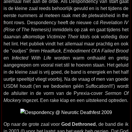
allemaal niet aan de orde. Als Despondency van start gaat
is de kleine zaal reeds behoorlijk gevuld en is het tijdens de
eerste nummers al meteen raak met de pletwalsheid in the
front rows. Despondency heeft de nieuwe cd
Revelation IV
(Rise of The Nemesis)
inmiddels op zak en gaat tijdens het
daarvan afkomstige
Victimize Their Idols
ook volledig door
het lint. Het publiek vindt het allemaal maar prachtig en ook
de "oudjes"
9mm Headfuck
,
Embodiment Of A Failed Brood
en
Infected With Life
worden warm onthaald en gretig
aangegrepen om vooral niet stil te hoeven staan. Het geluid
in de kleine zaal is vrij goed, de band is energiek en het half
uurtje speeltijd vliegt voorbij. Na de vraag of men van goede
USDM houdt ('en we bedoelen géén Suffocation!!!') wordt
de afsluiter in de vorm van de Pyrexia-cover
Sermon Of
Mockery
ingezet. Een rake klap en een uitstekend optreden.
Op naar de grote zaal voor
God Dethroned
, de band die ik
in 2003 (!) voor het laatst aan het werk heb gezien. Dat God