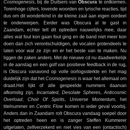
Cosmogenesis
, bij de Duitsers van
Obscura
te ontkiemen.
Torenhoge cijfers, lovende woorden en lyrische reacties, tijd
dus om dit wonderkind in de kleine zaal aan eigen oordeel
te onderwerpen. Eerder was Obscura al te gast in
Zaandam, echter telt dit optreden nauwelijks mee, daar
alles wat fout kon gaan fout ging en de band niet meer kon
doen dan zich verontschuldigen, de vocalen grotendeels te
laten voor wat ze zijn en er het beste van te maken. Nu
liggen de zaken anders. Met de nieuwe cd nu daadwerkelijk
in de aanslag en een golf van positieve feedback in de rug,
is Obscura vanavond op volle oorlogssterkte en het mag
duidelijk zijn dat het
Cosmogenesis
is waar het allemaal om
draait.Het lijkt of alle gespeelde nummers daarvan
afkomstig zijn.
Incarnated
,
Desolate Spheres
,
Anticosmic
Overload
,
Choir Of Spirits
,
Universe Momentum
, het
titelnummer en
Centric Flow
komen in ieder geval voorbij.
Anders dan in Zaandam rolt Obscura vandaag soepel door
het optreden heen en is zanger Steffen Kummerer
uitgelaten, zelfverzekerd en niet vies van een (ontactisch)