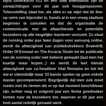
bijna uitverkocht 013 en een zwik killerbands zijn de
verwachtingen voor dit jaar ook hooggespannen.
Teleurstelling slaat toe, als alles er op wijst dat de line-
up verre van bijzonder is, bands al in een vroeg stadium
beginnen te cancelen en dat de organisatie de
communicatie met de afwachtende en potentiële
bezoekers op alle mogelijke manieren verzuimt. Zo staat
de running order pas twee dagen voor aanvang online,
wordt de afwezigheid van publiekstrekkers Braindrill,
Order Of Ennead en The Arcacia Strain tot de publicatie
van de running order niet bekend gemaakt (laat men het
kaartje maar kopen...) en wordt de last minute
afwezigheid van co-headliner Vital Remains en het feit
dat er uiteindelijk maar 33 bands spelen op geen enkele
manier gecompenseerd. Begrijpelijk dat men ook moet
roeien met de riemen die er op dat moment beschikbaar
zijn, echter mag er volgend jaar een ferme goedmaker
komen naar de bezoekers toe, waarvan er dit jaar een
heel aantal redelijk genaaid werd.