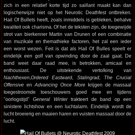
zich in een relatief korte tijd zo saillant maakt kan dan
logischerwijze niet op het Neurotic Deathfest ontbreken.
Hail Of Bullets heeft, zoals inmiddels is gebleken, behalve
kwaliteit ook charisma. Of het de teksten zijn, de toegewijde
strot van bierkenner Martin van Drunen of een combinatie
van muzikale en themathieke factoren, het zal een ieder
een worst wezen. Feit is dat als Hail Of Bulles speelt er
eindelijk een golf van opwinding door de zaal gaat. De
band weet daar raad mee, is betrokken, amicaal en
enthousiast. De uitstekende vertolking van
Nachthexen
,
Ordered Eastward
,
Stalingrad
,
The Crucial
Offensive
en
Advancing Once More
krijgen de massaal
toegestroomde toeschouwers goed mee en tijdens
"oorlogstijd"
General Winter
trakteert de band op een
sinistere lichtshow en een luchtalarm. Eindelijk wordt de
lucht broeierig en maaien haren en vuisten massaal door de
lucht.