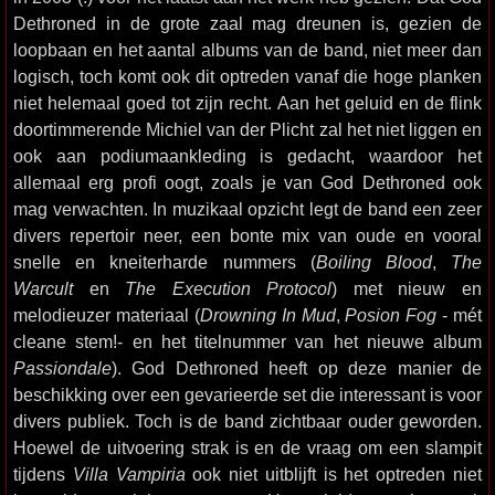
Dethroned in de grote zaal mag dreunen is, gezien de
loopbaan en het aantal albums van de band, niet meer dan
logisch, toch komt ook dit optreden vanaf die hoge planken
niet helemaal goed tot zijn recht. Aan het geluid en de flink
doortimmerende Michiel van der Plicht zal het niet liggen en
ook aan podiumaankleding is gedacht, waardoor het
allemaal erg profi oogt, zoals je van God Dethroned ook
mag verwachten. In muzikaal opzicht legt de band een zeer
divers repertoir neer, een bonte mix van oude en vooral
snelle en kneiterharde nummers (
Boiling Blood
,
The
Warcult
en
The Execution Protocol
) met nieuw en
melodieuzer materiaal (
Drowning In Mud
,
Posion Fog
- mét
cleane stem!- en het titelnummer van het nieuwe album
Passiondale
). God Dethroned heeft op deze manier de
beschikking over een gevarieerde set die interessant is voor
divers publiek. Toch is de band zichtbaar ouder geworden.
Hoewel de uitvoering strak is en de vraag om een slampit
tijdens
Villa Vampiria
ook niet uitblijft is het optreden niet