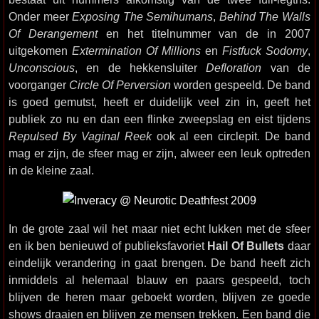
Onder meer
Exposing The Semihumans
,
Behind The Walls
Of Derangement
en het titelnummer van de in 2007
uitgekomen
Extermination Of Millions
en
Fistfuck Sodomy
,
Unconscious
, en de hekkensluiter
Defloration
van de
voorganger
Circle Of Perversion
worden gespeeld. De band
is goed gemutst, heeft er duidelijk veel zin in, geeft het
publiek zo nu en dan een flinke zweepslag en eist tijdens
Repulsed By Vaginal Reek
ook al een circlepit. De band
mag er zijn, de sfeer mag er zijn, alweer een leuk optreden
in de kleine zaal.
In de grote zaal wil het maar niet echt lukken met de sfeer
en ik ben benieuwd of publieksfavoriet
Hail Of Bullets
daar
eindelijk verandering in gaat brengen. De band heeft zich
inmiddels al helemaal blauw en paars gespeeld, toch
blijven de heren maar geboekt worden, blijven ze goede
shows draaien en blijven ze mensen trekken. Een band die