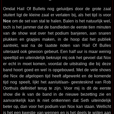
Omdat Hail Of Bullets nog geluidjes door de grote zaal
stuitert ligt de kleine zaal er verlaten bij, als het tijd is voor
Nox
om de set van stal te halen. Balen is het natuurlijk wel,
toch is het jammer dat de bandleden de eerste tien minuten
van de show wat over het podium banjeren, aan snaren
plukken en grapjes maken, in de hoop dat het publiek
aantrekt, wat na de laatste noten van Hail Of Bulles
uiteraard ook gewoon gebeurt. Een half uur is maar weinig
speeltijd en uiteindelijk bekruipt mij ook het gevoel dat Nox
er echt in moet komen, voordat de uitstraling die bij deze
band hoort goed en wel is opgebouwd. Met de vele shows
die Nox de afgelopen tijd heeft afgewerkt en de komende
tijd nog speelt, lijkt het aan/uit/aan- geesteskind van Rob
Oorthuis definitief terug te zijn. Voor mij is dit de eerste
show die ik van de band in de nieuwe bezetting zie en
aanvankelijk kan ik niet ontkennen dat Seth uiteindelijk
beter op, dan voor het podium van Nox kan staan. Wellicht
is het een kwestie van wennen en is het deels te wijten aan