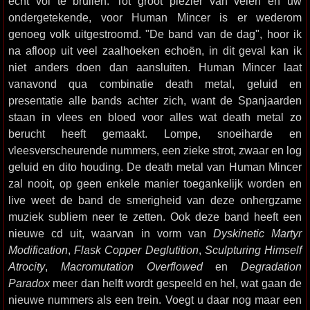
echt vol te brullen. Tot groot plezier van velen én uw
ondergetekende, voor Human Mincer is er wederom
genoeg volk uitgestroomd. "De band van de dag", hoor ik
na afloop uit veel zaalhoeken echoën, in dit geval kan ik
niet anders doen dan aansluiten. Human Mincer laat
vanavond qua combinatie death metal, geluid en
presentatie alle bands achter zich, want de Spanjaarden
staan in vlees en bloed voor alles wat death metal zo
berucht heeft gemaakt. Lompe, snoeiharde en
vleesverscheurende nummers, een zieke strot, zwaar en log
geluid en dito houding. De death metal van Human Mincer
zal nooit, op geen enkele manier toegankelijk worden en
live weet de band de smerigheid van deze onhergzame
muziek subliem neer te zetten. Ook deze band heeft een
nieuwe cd uit, waarvan in vorm van
Dyskinetic Martyr
Modification
,
Flask Copper Deglutition
,
Sculpturing Himself
Atrocity
,
Macromutation Overflowed
en
Degradation
Paradox
meer dan helft wordt gespeeld en hel, wat gaan de
nieuwe nummers als een trein. Voegt u daar nog maar een