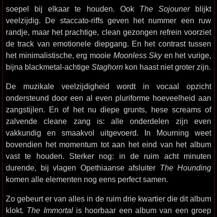
soepel bij elkaar te houden. Ook
The Sojouner
blijkt
veelzijdig. De staccato-riffs geven het nummer een ruw
randje, maar het prachtige, clean gezongen refrein voorziet
de track van emotionele diepgang. En het contrast tussen
het minimalistische, erg mooie
Moonless Sky
en het vurige,
bijna blackmetal-achtige
Staghorn
kon haast niet groter zijn.
De muzikale veelzijdigheid wordt in vocaal opzicht
ondersteund door een al even pluriforme hoeveelheid aan
zangstijlen. En of het nu diepe grunts, hese screams of
zalvende cleane zang is: alle onderdelen zijn even
vakkundig en smaakvol uitgevoerd. In Mourning weet
bovendien het momentum tot aan het eind van het album
vast te houden. Sterker nog: in de ruim acht minuten
durende, bij vlagen Opethiaanse afsluiter
The Hounding
komen alle elementen nog eens perfect samen.
Zo gebeurt er van alles in de ruim drie kwartier die dit album
klokt.
The Immortal
is hoorbaar een album van een groep