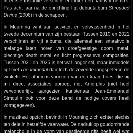
In eerste instantie verschijnt er louter een handvol demo's.
Pas acht jaar na de oprichting ligt debuutalbum
Shrouded
Divine
(2008) in de schappen.
In Mourning wint aan activiteit en volwassenheid in het
tweede decennium van zijn bestaan. Tussen 2010 en 2021
verschijnen er vijf albums, die allemaal een smaakvolle
melange laten horen van droefgeestige doom metal,
plechtige death metal en licht progressieve composities.
Tussen 2021 en 2025 is het wat langer stil, maar inmiddels
ligt met
The Immortal
dan toch de zevende langspeler in de
winkels. Het album is voorzien van een fraaie hoes, die bij
mij direct associaties oproept met Amorphis (niet heel
verwonderlijk, aangezien kunstenaar Jean-Emmanuel
Simoulin ook voor deze band de nodige covers heeft
vormgegeven).
In muzikaal opzicht bevindt In Mourning zich echter slechts
ten dele in hetzelfde vaarwater. De nadruk op goudomrande
melancholie in de vorm van gestileerde riffs heeft wel wat