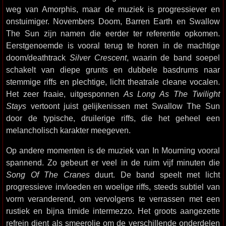
weg van Amorphis, maar de muziek is progressiever en
onstuimiger. Novembers Doom, Barren Earth en Swallow
The Sun zijn namen die eerder ter referentie opkomen.
Eerstgenoemde is vooral terug te horen in de machtige
doom/deathtrack
Silver Crescent
, waarin de band soepel
schakelt van diepe grunts en dubbele basdrums naar
stemmige riffs en plechtige, licht theatrale cleane vocalen.
Het zeer fraaie, uitgesponnen
As Long As The Twilight
Stays
vertoont juist gelijkenissen met Swallow The Sun
door de typische, druilerige riffs, die het geheel een
melancholisch karakter meegeven.
Op andere momenten is de muziek van In Mourning vooral
spannend. Zo gebeurt er veel in de ruim vijf minuten die
Song Of The Cranes
duurt. De band speelt met licht
progressieve invloeden en woelige riffs, steeds subtiel van
vorm veranderend, om vervolgens te verrassen met een
rustiek en bijna timide intermezzo. Het groots aangezette
refrein dient als smeerolie om de verschillende onderdelen