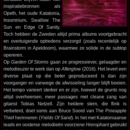
inspiratiebronnen als
Opeth, het oude Katatonia,
Insomnium, Swallow The
Sun en Edge Of Sanity.
Toch hebben de Zweden altijd prima albums voortgebracht
en overtuigende optredens verzorgd (zoals recentelijk op
Brainstorm in Apeldoorn), waarmee ze solide in de subtop
opereren.
Op
Garden Of Storms
gaan ze progressiever, gelaagder en
melodieuzer te werk dan op
Afterglow
(2016). Het levert een
diverse plaat op die beter geproduceerd is dan zijn
voorganger en vanwege de afwisseling langer blijft boeien.
Het tempo varieert sterker en er zijn, hoewel de grunts nog
altijd overheersen, meer passages met cleane zang van
gitarist Tobias Netzell. Zijn heldere stem, die flink is
verbeterd, doet soms aan Bruce Soord van The Pineapple
Thief herinneren (
Yields Of Sand
). In het met Katatoniaanse
leads en oosterse melodieën voorziene
Hierophant
gebruikt