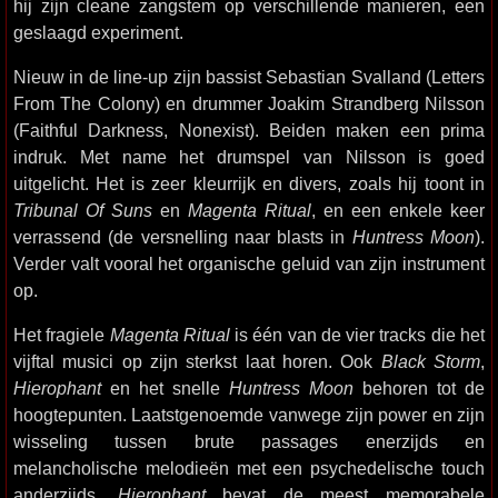
hij zijn cleane zangstem op verschillende manieren, een
geslaagd experiment.
Nieuw in de line-up zijn bassist Sebastian Svalland (Letters
From The Colony) en drummer Joakim Strandberg Nilsson
(Faithful Darkness, Nonexist). Beiden maken een prima
indruk. Met name het drumspel van Nilsson is goed
uitgelicht. Het is zeer kleurrijk en divers, zoals hij toont in
Tribunal Of Suns
en
Magenta Ritual
, en een enkele keer
verrassend (de versnelling naar blasts in
Huntress Moon
).
Verder valt vooral het organische geluid van zijn instrument
op.
Het fragiele
Magenta Ritual
is één van de vier tracks die het
vijftal musici op zijn sterkst laat horen. Ook
Black Storm
,
Hierophant
en het snelle
Huntress Moon
behoren tot de
hoogtepunten. Laatstgenoemde vanwege zijn power en zijn
wisseling tussen brute passages enerzijds en
melancholische melodieën met een psychedelische touch
anderzijds.
Hierophant
bevat de meest memorabele