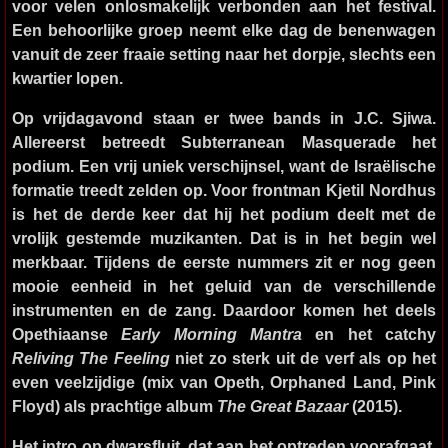
voor velen onlosmakelijk verbonden aan het festival.
Een behoorlijke groep neemt elke dag de benenwagen
vanuit de zeer fraaie setting naar het dorpje, slechts een
kwartier lopen.
Op vrijdagavond staan er twee bands in J.C. Sjiwa.
Allereerst betreedt
Subterranean Masquerade
het
podium. Een vrij uniek verschijnsel, want de Israëlische
formatie treedt zelden op. Voor frontman Kjetil Nordhus
is het de derde keer dat hij het podium deelt met de
vrolijk gestemde muzikanten. Dat is in het begin wel
merkbaar. Tijdens de eerste nummers zit er nog geen
mooie eenheid in het geluid van de verschillende
instrumenten en de zang. Daardoor komen het deels
Opethiaanse
Early Morning Mantra
en het catchy
Reliving The Feeling
niet zo sterk uit de verf als op het
even veelzijdige (mix van Opeth, Orphaned Land, Pink
Floyd) als prachtige album
The Great Bazaar
(2015).
Het intro op dwarsfluit, dat aan het optreden voorafgaat,