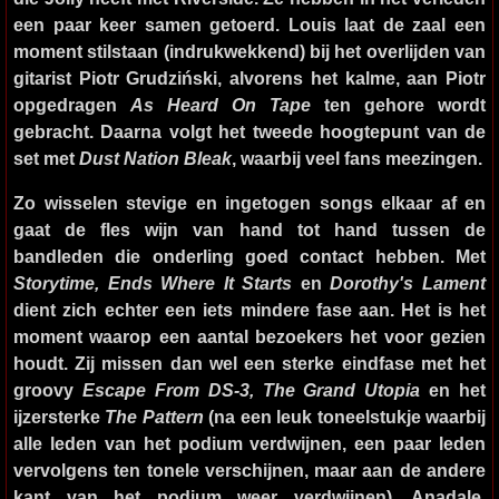
een paar keer samen getoerd. Louis laat de zaal een
moment stilstaan (indrukwekkend) bij het overlijden van
gitarist Piotr Grudziński, alvorens het kalme, aan Piotr
opgedragen
As Heard On Tape
ten gehore wordt
gebracht. Daarna volgt het tweede hoogtepunt van de
set met
Dust Nation Bleak
, waarbij veel fans meezingen.
Zo wisselen stevige en ingetogen songs elkaar af en
gaat de fles wijn van hand tot hand tussen de
bandleden die onderling goed contact hebben. Met
Storytime, Ends Where It Starts
en
Dorothy's Lament
dient zich echter een iets mindere fase aan. Het is het
moment waarop een aantal bezoekers het voor gezien
houdt. Zij missen dan wel een sterke eindfase met het
groovy
Escape From DS-3, The Grand Utopia
en het
ijzersterke
The Pattern
(na een leuk toneelstukje waarbij
alle leden van het podium verdwijnen, een paar leden
vervolgens ten tonele verschijnen, maar aan de andere
kant van het podium weer verdwijnen). Anadale,