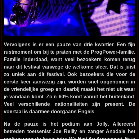
Vervolgens is er een pauze van drie kwartier. Een fijn
rustmoment om bij te praten met de ProgPower-familie.
Familie inderdaad, want veel bezoekers komen terug
naar dit festival vanwege de welkome sfeer. Dat is juist
zo uniek aan dit festival. Ook bezoekers die voor de
eerste keer aanwezig zijn, worden snel opgenomen in
de vriendelijke groep en daarbij maakt het niet uit waar
je vandaan komt. Zo'n 60% komt vanuit het buitenland.
Veel verschillende nationaliteiten zijn present. De
voertaal is daarmee doorgaans Engels.
Na de pauze is het podium aan
Jolly
. Allereerst
betreden toetsenist Joe Reilly en zanger Anadale het
podium voor de fraaie intro
We Had An Agreement
. Er is