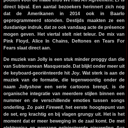
direct bijval. Een aantal bezoekers herinnert zich nog
dat de Amerikanen in 2014 ook in Baarlo
geprogrammeerd stonden. Destijds maakten ze een
dusdanige indruk, dat ze ook vandaag acte de présence
mogen geven. Het viertal stelt niet teleur. De mix van
Pink Floyd, Alice In Chains, Deftones en Tears For
Fears slaat direct aan.
De muziek van Jolly is een stuk minder proggy dan die
van Subterranean Masquerade. Dat blijkt onder meer uit
de keyboard-georiënteerde hit
Joy
. Wat sterk is aan de
muziek van de formatie, die tegenwoordig onder de
naam
Jollyshow
een serie cartoons brengt, is de
organische integratie van meerdere stijlen binnen een
nummer en de verschillende emoties tussen songs
onderling. Zo pakt
Firewell
, het eerste hoogtepunt van
de set, erg krachtig en bij vlagen grungy uit. Het is het
moment dat er meer beweging in de zaal komt. De met
elektronica en popzang geïnjecteerde nieuweling
Ava