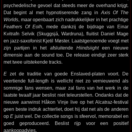
psychedelische gevoel dat steeds meer de overhand krijgt.
Dat begint al met hypnotiserende zang in
Axis Of The
Worlds
, maar openbaart zich nadrukkelijker in het prachtige
Feathers Of Eolh
, mede dankzij de bijdrage van Einar
Kvitrafn Selvik (Skuggsjá, Wardruna), fluitist Daniel Mage
en jazz-saxofonist Kjetil Møster. Laatstgenoemde voegt met
zijn partijen in het afsluitende
Hiindsiight
een nieuwe
dimensie aan de sound toe. De release eindigt zeer sterk
met twee uitstekende tracks.
E
zet de traditie van goede Enslaved-platen voort. De
veertiende full-length is wellicht niet zo vernieuwend als
sommige fans wensen, maar zal fans van het werk in de
laatste twaalf jaar beslist niet teleurstellen. Ondanks dat de
nieuwe aanwinst Håkon Vinje live op het Alcatraz-festival
geen beste indruk achterliet, doet hij dat net als de anderen
op
E
juist wel. De collectie songs is sfeervol, memorabel en
goed geproduceerd. Beslist rijp voor een positief
aankoopadvies.