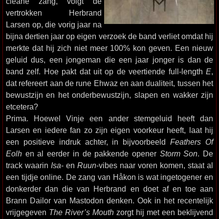
cleane zang, volgt de
vertrokken Herbrand
Larsen op, die vorig jaar na
bijna dertien jaar op eigen verzoek de band verliet omdat hij
merkte dat hij zich niet meer 100% kon geven. Een nieuw
geluid dus, een jongeman die een jaar jonger is dan de
band zelf. Hoe pakt dat uit op de veertiende full-length
E
,
dat refereert aan de rune Ehwaz en aan dualiteit, tussen het
bewustzijn en het onderbewustzijn, slapen en wakker zijn
etcetera?
Prima. Hoewel Vinje een ander stemgeluid heeft dan
Larsen en iedere fan zo zijn eigen voorkeur heeft, laat hij
een positieve indruk achter, in bijvoorbeeld
Feathers Of
Eolh
en al eerder in de pakkende opener
Storm Son
. De
track waarin
Isa
- en
Ruun
-vibes naar voren komen, staat al
een tijdje online. De zang van Håkon is wat ingetogener en
donkerder dan die van Herbrand en doet af en toe aan
Brann Dailor van Mastodon denken. Ook in het recentelijk
vrijgegeven
The River’s Mouth
zorgt hij met een beklijvend