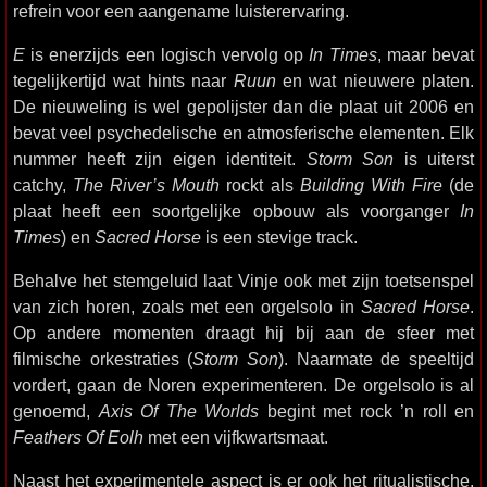
refrein voor een aangename luisterervaring.
E
is enerzijds een logisch vervolg op
In Times
, maar bevat
tegelijkertijd wat hints naar
Ruun
en wat nieuwere platen.
De nieuweling is wel gepolijster dan die plaat uit 2006 en
bevat veel psychedelische en atmosferische elementen. Elk
nummer heeft zijn eigen identiteit.
Storm Son
is uiterst
catchy,
The River’s Mouth
rockt als
Building With Fire
(de
plaat heeft een soortgelijke opbouw als voorganger
In
Times
) en
Sacred Horse
is een stevige track.
Behalve het stemgeluid laat Vinje ook met zijn toetsenspel
van zich horen, zoals met een orgelsolo in
Sacred Horse
.
Op andere momenten draagt hij bij aan de sfeer met
filmische orkestraties (
Storm Son
). Naarmate de speeltijd
vordert, gaan de Noren experimenteren. De orgelsolo is al
genoemd,
Axis Of The Worlds
begint met rock ’n roll en
Feathers Of Eolh
met een vijfkwartsmaat.
Naast het experimentele aspect is er ook het ritualistische,