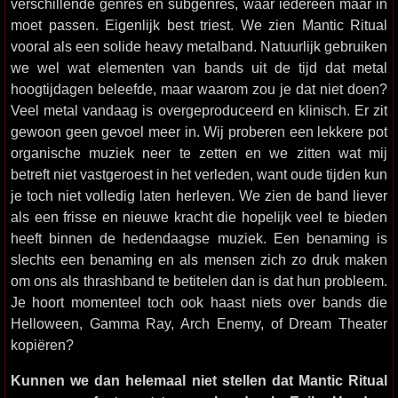
verschillende genres en subgenres, waar iedereen maar in
moet passen. Eigenlijk best triest. We zien Mantic Ritual
vooral als een solide heavy metalband. Natuurlijk gebruiken
we wel wat elementen van bands uit de tijd dat metal
hoogtijdagen beleefde, maar waarom zou je dat niet doen?
Veel metal vandaag is overgeproduceerd en klinisch. Er zit
gewoon geen gevoel meer in. Wij proberen een lekkere pot
organische muziek neer te zetten en we zitten wat mij
betreft niet vastgeroest in het verleden, want oude tijden kun
je toch niet volledig laten herleven. We zien de band liever
als een frisse en nieuwe kracht die hopelijk veel te bieden
heeft binnen de hedendaagse muziek. Een benaming is
slechts een benaming en als mensen zich zo druk maken
om ons als thrashband te betitelen dan is dat hun probleem.
Je hoort momenteel toch ook haast niets over bands die
Helloween, Gamma Ray, Arch Enemy, of Dream Theater
kopiëren?
Kunnen we dan helemaal niet stellen dat Mantic Ritual