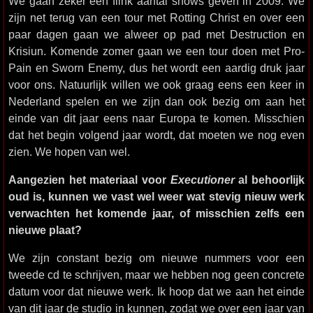
We gaan zeker een flink aantal shows geven in 2009. We
zijn net terug van een tour met Rotting Christ en over een
paar dagen gaan we alweer op pad met Destruction en
Krisiun. Komende zomer gaan we een tour doen met Pro-
Pain en Sworn Enemy, dus het wordt een aardig druk jaar
voor ons. Natuurlijk willen we ook graag eens een keer in
Nederland spelen en we zijn dan ook bezig om aan het
einde van dit jaar eens naar Europa te komen. Misschien
dat het begin volgend jaar wordt, dat moeten we nog even
zien. We hopen van wel.
Aangezien het materiaal voor
Executioner
al behoorlijk
oud is, kunnen we vast wel weer wat stevig nieuw werk
verwachten het komende jaar, of misschien zelfs een
nieuwe plaat?
We zijn constant bezig om nieuwe nummers voor een
tweede cd te schrijven, maar we hebben nog geen concrete
datum voor dat nieuwe werk. Ik hoop dat we aan het einde
van dit jaar de studio in kunnen, zodat we over een jaar van