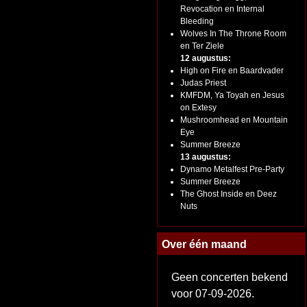
Revocation en Internal
Bleeding
Wolves In The Throne Room
en Ter Ziele
12 augustus:
High on Fire en Baardvader
Judas Priest
KMFDM, Ya Toyah en Jesus
on Extesy
Mushroomhead en Mountain
Eye
Summer Breeze
13 augustus:
Dynamo Metalfest Pre-Party
Summer Breeze
The Ghost Inside en Deez
Nuts
Over één maand
Geen concerten bekend
voor 07-09-2026.