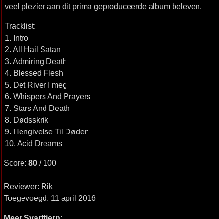
veel plezier aan dit prima geproduceerde album beleven.
Tracklist:
1. Intro
2. All Hail Satan
3. Admiring Death
4. Blessed Flesh
5. Det River I meg
6. Whispers And Prayers
7. Stars And Death
8. Dødsskrik
9. Hengivelse Til Døden
10. Acid Dreams
Score:
80
/ 100
Reviewer: Rik
Toegevoegd: 11 april 2016
Meer Svarttjern: