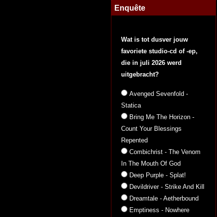
Enquête
Wat is tot dusver jouw
favoriete studio-cd of -ep,
die in juli 2026 werd
uitgebracht?
Avenged Sevenfold -
Statica
Bring Me The Horizon -
Count Your Blessings
Repented
Combichrist - The Venom
In The Mouth Of God
Deep Purple - Splat!
Devildriver - Strike And Kill
Dreamtale - Aetherbound
Emptiness - Nowhere