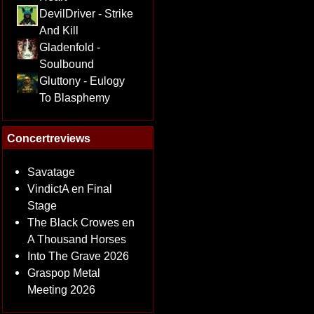
DevilDriver - Strike
And Kill
Gladenfold -
Soulbound
Gluttony - Eulogy
To Blasphemy
Concertreviews
Savatage
VindictA en Final
Stage
The Black Crowes en
A Thousand Horses
Into The Grave 2026
Graspop Metal
Meeting 2026