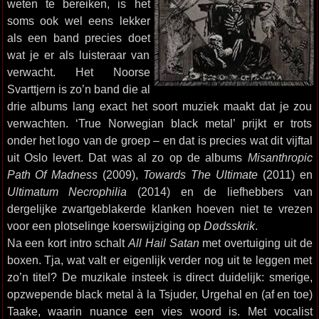
weten te bereiken, is het
soms ook wel eens lekker
als een band precies doet
wat je er als luisteraar van
verwacht. Het Noorse
Svarttjern is zo’n band die al
drie albums lang exact het soort muziek maakt dat je zou
verwachten. ‘True Norwegian black metal’ prijkt er trots
onder het logo van de groep – en dat is precies wat dit vijftal
uit Oslo levert. Dat was al zo op de albums
Misanthropic
Path Of Madness
(2009),
Towards The Ultimate
(2011) en
Ultimatum Necrophilia
(2014) en de liefhebbers van
dergelijke zwartgeblakerde klanken hoeven niet te vrezen
voor een plotselinge koerswijziging op
Dødsskrik
.
Na een kort intro schalt
All Hail Satan
met overtuiging uit de
boxen. Tja, wat valt er eigenlijk verder nog uit te leggen met
zo’n titel? De muzikale insteek is direct duidelijk: smerige,
opzwepende black metal à la Tsjuder, Urgehal en (af en toe)
Taake, waarin nuance een vies woord is. Met vocalist