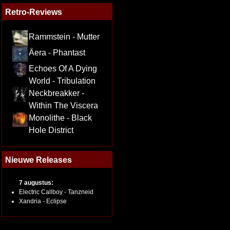
Retro-Reviews
Rammstein - Mutter
Äera - Phantast
Echoes Of A Dying
World - Tribulation
Neckbreakker -
Within The Viscera
Monolithe - Black
Hole District
Nieuwe Releases
7 augustus:
Electric Callboy - Tanzneid
Xandria - Eclipse