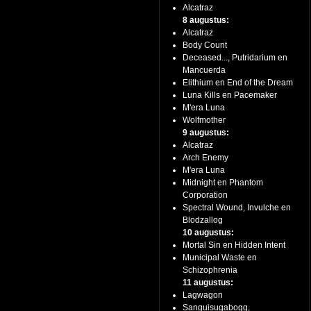
Alcatraz
8 augustus:
Alcatraz
Body Count
Deceased..., Putridarium en
Mancuerda
Elithium en End of the Dream
Luna Kills en Pacemaker
M'era Luna
Wolfmother
9 augustus:
Alcatraz
Arch Enemy
M'era Luna
Midnight en Phantom
Corporation
Spectral Wound, Invulche en
Blodzallog
10 augustus:
Mortal Sin en Hidden Intent
Municipal Waste en
Schizophrenia
11 augustus:
Lagwagon
Sanguisugabogg,