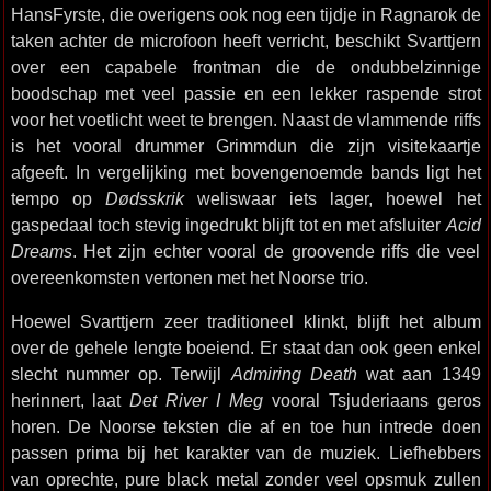
HansFyrste, die overigens ook nog een tijdje in Ragnarok de
taken achter de microfoon heeft verricht, beschikt Svarttjern
over een capabele frontman die de ondubbelzinnige
boodschap met veel passie en een lekker raspende strot
voor het voetlicht weet te brengen. Naast de vlammende riffs
is het vooral drummer Grimmdun die zijn visitekaartje
afgeeft. In vergelijking met bovengenoemde bands ligt het
tempo op
Dødsskrik
weliswaar iets lager, hoewel het
gaspedaal toch stevig ingedrukt blijft tot en met afsluiter
Acid
Dreams
. Het zijn echter vooral de groovende riffs die veel
overeenkomsten vertonen met het Noorse trio.
Hoewel Svarttjern zeer traditioneel klinkt, blijft het album
over de gehele lengte boeiend. Er staat dan ook geen enkel
slecht nummer op. Terwijl
Admiring Death
wat aan 1349
herinnert, laat
Det River I Meg
vooral Tsjuderiaans geros
horen. De Noorse teksten die af en toe hun intrede doen
passen prima bij het karakter van de muziek. Liefhebbers
van oprechte, pure black metal zonder veel opsmuk zullen