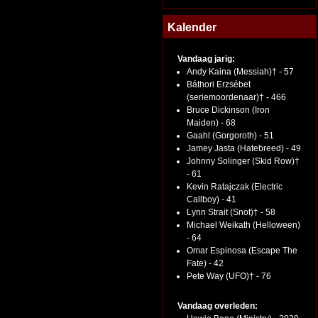
Kalender
Vandaag jarig:
Andy Kaina (Messiah)† - 57
Báthori Erzsébet
(seriemoordenaar)† - 466
Bruce Dickinson (Iron
Maiden) - 68
Gaahl (Gorgoroth) - 51
Jamey Jasta (Hatebreed) - 49
Johnny Solinger (Skid Row)†
- 61
Kevin Ratajczak (Electric
Callboy) - 41
Lynn Strait (Snot)† - 58
Michael Weikath (Helloween)
- 64
Omar Espinosa (Escape The
Fate) - 42
Pete Way (UFO)† - 76
Vandaag overleden: