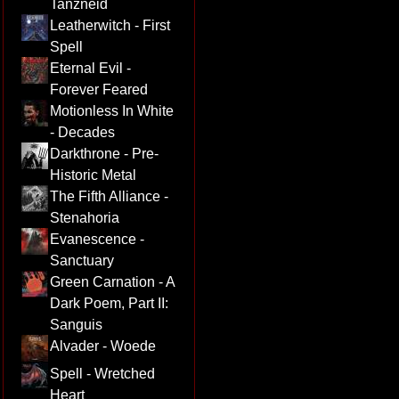
Tanzneid
Leatherwitch - First
Spell
Eternal Evil -
Forever Feared
Motionless In White
- Decades
Darkthrone - Pre-
Historic Metal
The Fifth Alliance -
Stenahoria
Evanescence -
Sanctuary
Green Carnation - A
Dark Poem, Part II:
Sanguis
Alvader - Woede
Spell - Wretched
Heart