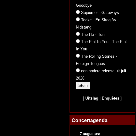
Goodbye
Sojourner - Gateways
Taake - En Skog Av
Nidstang
The Hu - Hun
The Plot In You - The Plot
In You
The Rolling Stones -
Foreign Tongues
een andere release uit juli
2026
[
Uitslag
|
Enquêtes
]
Concertagenda
7 augustus: