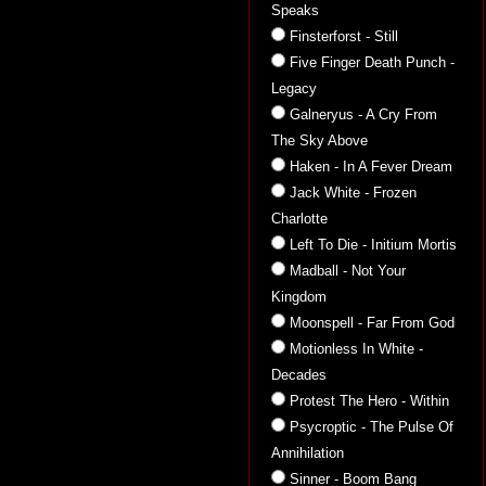
Speaks
Finsterforst - Still
Five Finger Death Punch -
Legacy
Galneryus - A Cry From
The Sky Above
Haken - In A Fever Dream
Jack White - Frozen
Charlotte
Left To Die - Initium Mortis
Madball - Not Your
Kingdom
Moonspell - Far From God
Motionless In White -
Decades
Protest The Hero - Within
Psycroptic - The Pulse Of
Annihilation
Sinner - Boom Bang