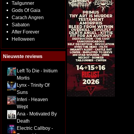
Tailgunner
Gods Of Gaia
Carach Angren
Sabaton
After Forever
Helloween
Nieuwste reviews
Left To Die - Initium
Mortis
Lynx - Trinity Of
Suns
Inferi - Heaven
Wept
Ana - Motivated By
Death
Electric Callboy -