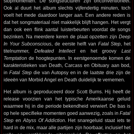
stopmomenten. De songstructuren zijn onconventioneel.
Ook al duurt het album slechts vijfendertig minuten, toch
voelt het mede daardoor langer aan. Een andere reden is
dat het songmateriaal niet makkelijk blijft hangen. Het vergt
dan ook een flink aantal luisterbeurten voordat de songs
bezinken. Na meerdere keren de plaat opzetten zijn
Deep
In Your Subconscious
, de eerste helft van
Fatal Step
, het
titelnummer,
Defeated Intellect
en het groovy
Last
Temptation
de hoogtepunten. In eerstgenoemde komen de
karakteristieken van Death, Carcass en Obituary aan bod,
in
Fatal Step
die van Autopsy en in de laatste drie zijn de
ideeën van Morbid Angel en Death duidelijk te vernemen.
Het album is geproduceerd door Scott Burns. Hij heeft de
release voorzien van het typische Amerikaanse geluid
waarmee hij in die periode bekendheid verwierf. De bas is
op hele specifieke momenten goed aanwezig, zoals in
Fatal
Step
en
Abyss Of Addiction
. Het snaregeluid staat iets te
hard in de mix, maar alle partijen zijn hoorbaar, inclusief het