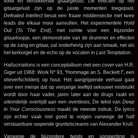
volle en verstikkende gitaargeluid. De effecten op het
gitaargeluid zijn op de juiste momenten toegepast.
Defeated Intellect
bevat een fraaie middensectie met twee
leads die elkaar mooi aanvullen. Het experimentele
Hold
Out (To The End)
, met ruimte voor een bijzonder
gitaarloopje, een demonstratie van de drummer en effecten
op de zang en gitaar, zal onderhevig zijn aan smaak, net als
het kerkorgel en de echo op de vocalen in
Last Temptation
.
Hallucinations
is een conceptalbum met een cover van H.R.
Giger uit 1968: Work Nº 93, “Hommage an S. Beckett I”, een
olieverfschilderij op hout. Het aangrijpende verhaal gaat
over een meisje dat op vierjarige leeftijd seksueel misbruikt
wordt door haar vader, jaren later aan de drugs raakt en
uiteindelijk overlijdt aan een overdosis. De tekst van
Deep
In Your Consciousness
maakt de meeste indruk. De lyrics
zijn echter vaak niet goed te volgen vanwege de half
verstaanbare raspende grunts/screams van Alexander Krull.
Vanwege de bijzondere twists en songwriting is