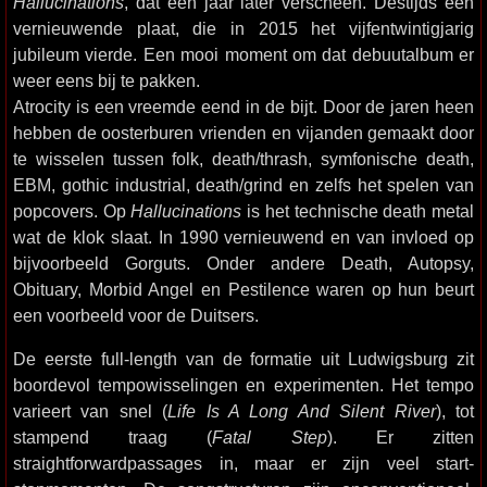
Hallucinations
, dat een jaar later verscheen. Destijds een
vernieuwende plaat, die in 2015 het vijfentwintigjarig
jubileum vierde. Een mooi moment om dat debuutalbum er
weer eens bij te pakken.
Atrocity is een vreemde eend in de bijt. Door de jaren heen
hebben de oosterburen vrienden en vijanden gemaakt door
te wisselen tussen folk, death/thrash, symfonische death,
EBM, gothic industrial, death/grind en zelfs het spelen van
popcovers. Op
Hallucinations
is het technische death metal
wat de klok slaat. In 1990 vernieuwend en van invloed op
bijvoorbeeld Gorguts. Onder andere Death, Autopsy,
Obituary, Morbid Angel en Pestilence waren op hun beurt
een voorbeeld voor de Duitsers.
De eerste full-length van de formatie uit Ludwigsburg zit
boordevol tempowisselingen en experimenten. Het tempo
varieert van snel (
Life Is A Long And Silent River
), tot
stampend traag (
Fatal Step
). Er zitten
straightforwardpassages in, maar er zijn veel start-