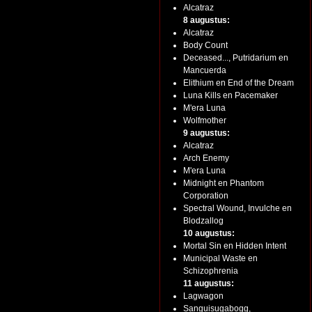
Alcatraz
8 augustus:
Alcatraz
Body Count
Deceased..., Putridarium en
Mancuerda
Elithium en End of the Dream
Luna Kills en Pacemaker
M'era Luna
Wolfmother
9 augustus:
Alcatraz
Arch Enemy
M'era Luna
Midnight en Phantom
Corporation
Spectral Wound, Invulche en
Blodzallog
10 augustus:
Mortal Sin en Hidden Intent
Municipal Waste en
Schizophrenia
11 augustus:
Lagwagon
Sanguisugabogg,