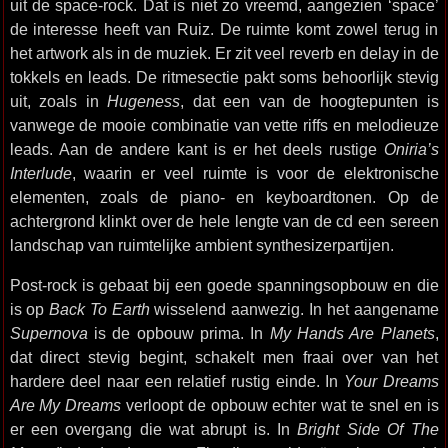
uit de space-rock. Dat is niet zo vreemd, aangezien ‘space’
de interesse heeft van Ruiz. De ruimte komt zowel terug in
het artwork als in de muziek. Er zit veel reverb en delay in de
tokkels en leads. De ritmesectie pakt soms behoorlijk stevig
uit, zoals in
Hugeness
, dat een van de hoogtepunten is
vanwege de mooie combinatie van vette riffs en melodieuze
leads. Aan de andere kant is er het deels rustige
Oniria’s
Interlude
, waarin er veel ruimte is voor de elektronische
elementen, zoals de piano- en keyboardtonen. Op de
achtergrond klinkt over de hele lengte van de cd een sereen
landschap van ruimtelijke ambient synthesizerpartijen.
Post-rock is gebaat bij een goede spanningsopbouw en die
is op
Back To Earth
wisselend aanwezig. In het aangename
Supernova
is de opbouw prima. In
My Hands Are Planets
,
dat direct stevig begint, schakelt men fraai over van het
hardere deel naar een relatief rustig einde. In
Your Dreams
Are My Dreams
verloopt de opbouw echter wat te snel en is
er een overgang die wat abrupt is. In
Bright Side Of The