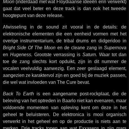
Moon
(inderdaad met wat Floydiaanse ideeën erin verwerkt)
gaat dat veel beter en deze track is dan ook het tweede
hoogtepunt van deze release.
Afwisseling in de sound zit vooral in de details: de
elektronische elementen die een eenheid vormen met het
overige instrumentarium, de tribal drums en didgeridoo in
Bright Side Of The Moon
en de cleane zang in
Supernova
en
Hugeness
. Grootste verrassing is
Saturn
. Waar tot dan
toe de zang slechts kort opduikt, zijn in dit nummer de
vocalen veelvuldig aanwezig. Een zeer geslaagd element,
aangezien ze karaktervol zijn en goed bij de muziek passen,
die wel wat invloeden van The Cure bevat.
Back To Earth
is een aangename post-rockplaat, die de
beleving van het optreden in Baarlo niet kan evenaren, maar
voldoende momenten van opleving kent om deze in het
geheel te beluisteren. De elektronica is mooi organisch
verwerkt in het geheel en op de productie is niets aan te
merken. Drie tracks tonen aan wat Exxasens in zijn mars