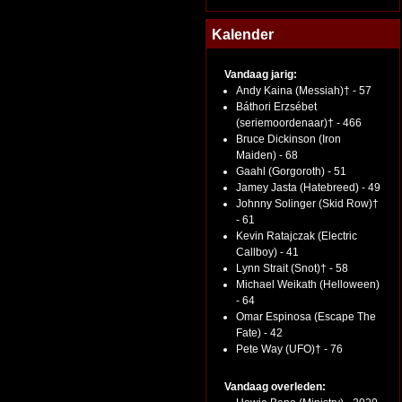
Kalender
Vandaag jarig:
Andy Kaina (Messiah)† - 57
Báthori Erzsébet
(seriemoordenaar)† - 466
Bruce Dickinson (Iron
Maiden) - 68
Gaahl (Gorgoroth) - 51
Jamey Jasta (Hatebreed) - 49
Johnny Solinger (Skid Row)†
- 61
Kevin Ratajczak (Electric
Callboy) - 41
Lynn Strait (Snot)† - 58
Michael Weikath (Helloween)
- 64
Omar Espinosa (Escape The
Fate) - 42
Pete Way (UFO)† - 76
Vandaag overleden: