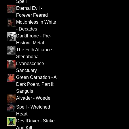
Spell
Eternal Evil -
Forever Feared
Motionless In White
- Decades
Darkthrone - Pre-
Historic Metal
The Fifth Alliance -
Stenahoria
Evanescence -
Sanctuary
Green Carnation - A
Dark Poem, Part II:
Sanguis
Alvader - Woede
Spell - Wretched
Heart
DevilDriver - Strike
And Kill