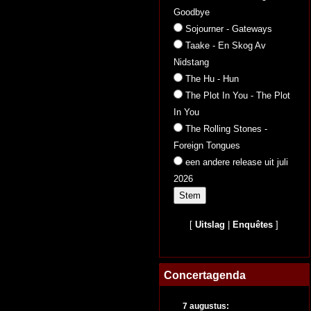
Goodbye
Sojourner - Gateways
Taake - En Skog Av
Nidstang
The Hu - Hun
The Plot In You - The Plot
In You
The Rolling Stones -
Foreign Tongues
een andere release uit juli
2026
[
Uitslag
|
Enquêtes
]
Concertagenda
7 augustus: