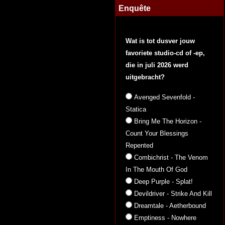
Enquête
Wat is tot dusver jouw
favoriete studio-cd of -ep,
die in juli 2026 werd
uitgebracht?
Avenged Sevenfold -
Statica
Bring Me The Horizon -
Count Your Blessings
Repented
Combichrist - The Venom
In The Mouth Of God
Deep Purple - Splat!
Devildriver - Strike And Kill
Dreamtale - Aetherbound
Emptiness - Nowhere