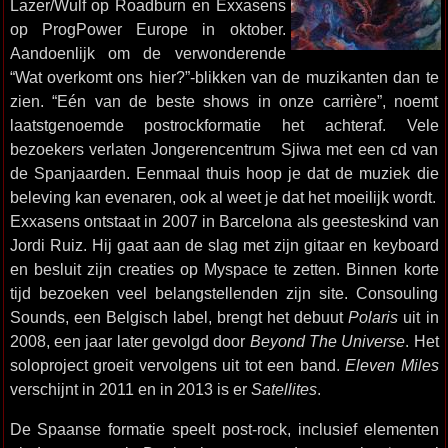
Lazer/Wulf op Roadburn en Exxasens
op ProgPower Europe in oktober.
Aandoenlijk om de verwonderende
“Wat overkomt ons hier?”-blikken van de muzikanten dan te
zien. “Eén van de beste shows in onze carrière”, noemt
laatstgenoemde postrockformatie het achteraf. Vele
bezoekers verlaten Jongerencentrum Sjiwa met een cd van
de Spanjaarden. Eenmaal thuis hoop je dat de muziek die
beleving kan evenaren, ook al weet je dat het moeilijk wordt.
Exxasens ontstaat in 2007 in Barcelona als geesteskind van
Jordi Ruiz. Hij gaat aan de slag met zijn gitaar en keyboard
en besluit zijn creaties op Myspace te zetten. Binnen korte
tijd bezoeken veel belangstellenden zijn site. Consouling
Sounds, een Belgisch label, brengt het debuut
Polaris
uit in
2008, een jaar later gevolgd door
Beyond The Universe
. Het
soloproject groeit vervolgens uit tot een band.
Eleven Miles
verschijnt in 2011 en in 2013 is er
Satellites
.
De Spaanse formatie speelt post-rock, inclusief elementen