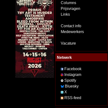
Columns
Prijsvragen
Links
Contact info
Medewerkers
Vacature
Netwerk
Facebook
Instagram
Spotify
Bluesky
X
RSS-feed