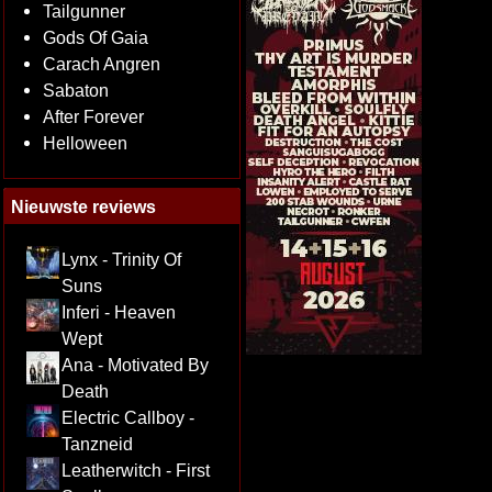
Tailgunner
Gods Of Gaia
Carach Angren
Sabaton
After Forever
Helloween
Nieuwste reviews
Lynx - Trinity Of
Suns
Inferi - Heaven
Wept
Ana - Motivated By
Death
Electric Callboy -
Tanzneid
Leatherwitch - First