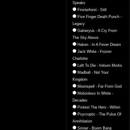
Speaks
Finsterforst - Still
Five Finger Death Punch -
Legacy
Galneryus - A Cry From
The Sky Above
Haken - In A Fever Dream
Jack White - Frozen
Charlotte
Left To Die - Initium Mortis
Madball - Not Your
Kingdom
Moonspell - Far From God
Motionless In White -
Decades
Protest The Hero - Within
Psycroptic - The Pulse Of
Annihilation
Sinner - Boom Bang