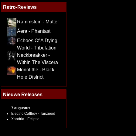
Retro-Reviews
Rammstein - Mutter
Äera - Phantast
Echoes Of A Dying
World - Tribulation
Neckbreakker -
Within The Viscera
Monolithe - Black
Hole District
Nieuwe Releases
7 augustus:
Electric Callboy - Tanzneid
Xandria - Eclipse