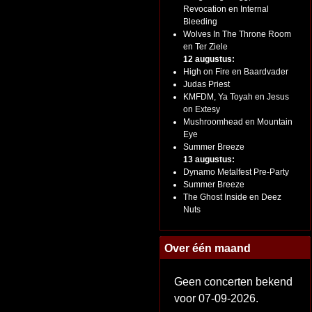
Revocation en Internal
Bleeding
Wolves In The Throne Room
en Ter Ziele
12 augustus:
High on Fire en Baardvader
Judas Priest
KMFDM, Ya Toyah en Jesus
on Extesy
Mushroomhead en Mountain
Eye
Summer Breeze
13 augustus:
Dynamo Metalfest Pre-Party
Summer Breeze
The Ghost Inside en Deez
Nuts
Over één maand
Geen concerten bekend
voor 07-09-2026.