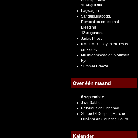
11 augustus:
Lagwagon
Sanguisugabogg,
Revocation en Internal
Bleeding
12 augustus:
Judas Priest
KMFDM, Ya Toyah en Jesus
on Extesy
Mushroomhead en Mountain
Eye
Summer Breeze
Over één maand
6 september:
Jazz Sabbath
Nefarious en Grindpad
Shape Of Despair, Marche
Funèbre en Counting Hours
Kalender