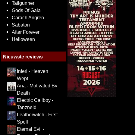
Tailgunner
Gods Of Gaia
Carach Angren
Sabaton
After Forever
Helloween
Nieuwste reviews
Inferi - Heaven
Wept
Ana - Motivated By
Death
Electric Callboy -
Tanzneid
Leatherwitch - First
Spell
Eternal Evil -