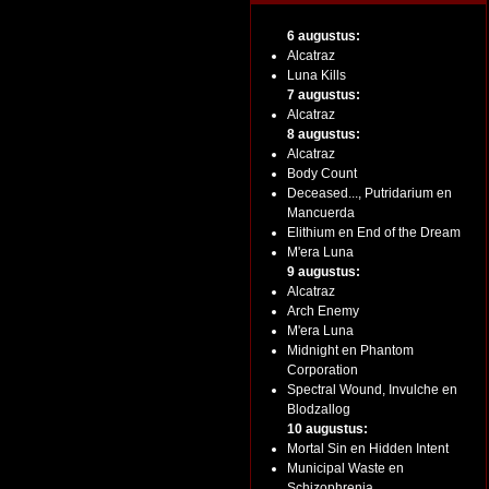
6 augustus:
Alcatraz
Luna Kills
7 augustus:
Alcatraz
8 augustus:
Alcatraz
Body Count
Deceased..., Putridarium en
Mancuerda
Elithium en End of the Dream
M'era Luna
9 augustus:
Alcatraz
Arch Enemy
M'era Luna
Midnight en Phantom
Corporation
Spectral Wound, Invulche en
Blodzallog
10 augustus:
Mortal Sin en Hidden Intent
Municipal Waste en
Schizophrenia