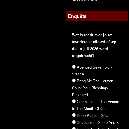
Enquête
Wat is tot dusver jouw
favoriete studio-cd of -ep,
die in juli 2026 werd
uitgebracht?
Avenged Sevenfold -
Statica
Bring Me The Horizon -
Count Your Blessings
Repented
Combichrist - The Venom
In The Mouth Of God
Deep Purple - Splat!
Devildriver - Strike And Kill