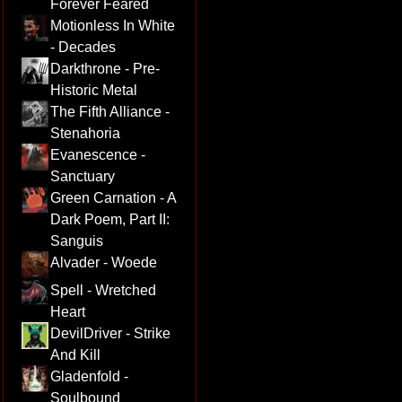
Forever Feared
Motionless In White
- Decades
Darkthrone - Pre-
Historic Metal
The Fifth Alliance -
Stenahoria
Evanescence -
Sanctuary
Green Carnation - A
Dark Poem, Part II:
Sanguis
Alvader - Woede
Spell - Wretched
Heart
DevilDriver - Strike
And Kill
Gladenfold -
Soulbound