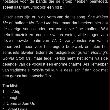
nostalgie voor de bands die de groep hebben beïnvloed,
speelt daar natuurlijk ook een rol bij.
Uitschieters zijn er in de vorm van de titelsong,
She Makes
Me
en ballade
No One Like You
, maar dat betekent niet dat
de overige songs onderdoen voor deze fijne knallers. Wat
betreft muziek en productie valt er weinig af te dingen aan
deze nieuwste creatie van ’77. De zangkunsten van Valeta
lenen zich meer voor het ruigere beukwerk en laten het
soms iets afweten tijdens de rustigere songs van
Nothing’s
Gonna Stop Us
, maar tegelijkertijd heeft het soms valsige
gejengel van de vocalist een enorme charme. Als liefhebber
van traditionele rock-‘n-roll kun je deze schijf dan ook met
een gerust hart aanschaffen.
Tracklist:
1. It’s Alright
2. Tonight
3. Come & Join Us
4. Street Dogs