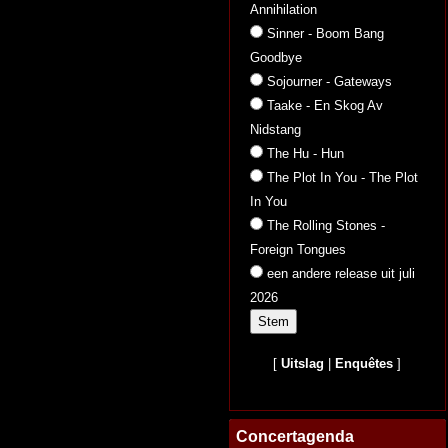
Annihilation
Sinner - Boom Bang
Goodbye
Sojourner - Gateways
Taake - En Skog Av
Nidstang
The Hu - Hun
The Plot In You - The Plot
In You
The Rolling Stones -
Foreign Tongues
een andere release uit juli
2026
[
Uitslag
|
Enquêtes
]
Concertagenda