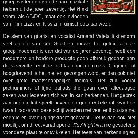
groep wederom een ode aan muzikale
helden uit de jaren zeventig. Het klinkt
vooral als AC/DC, maar ook invloeden
van Thin Lizzy en Kiss zijn ruimschoots aanwezig.
De stem van gitarist en vocalist Armand Valeta lijkt enorm
veel op die van Bon Scott en hoewel het geluid van de
groep moderner is dan dat van de jaren zeventig, heeft een
modernere en hardere productie geen afbreuk gedaan aan
de sfeervolle rechttoe rechtaan rocknummers. Origineel of
hoogdravend is het niet en gezongen wordt er dan ook niet
over grote maatschappelijke thema’s. Het zijn vooral
pretnummers of fijne ballads die gaan over alledaagse
zaken waar iedereen zich wel in kan herkennen. Het gebrek
aan originaliteit speelt bovendien geen enkele rol, want de
twaalf tracks van deze schijf worden met veel enthousiasme,
energie en overtuigingskracht gebracht. Het is dan ook niet
moeilijk om direct vanaf opener
It’s Alright
warme gevoelens
voor deze plaat te ontwikkelen. Het feest van herkenning en