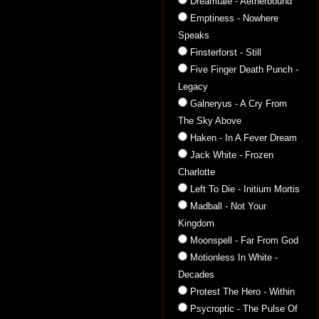
Dreamtale - Aetherbound
Emptiness - Nowhere
Speaks
Finsterforst - Still
Five Finger Death Punch -
Legacy
Galneryus - A Cry From
The Sky Above
Haken - In A Fever Dream
Jack White - Frozen
Charlotte
Left To Die - Initium Mortis
Madball - Not Your
Kingdom
Moonspell - Far From God
Motionless In White -
Decades
Protest The Hero - Within
Psycroptic - The Pulse Of