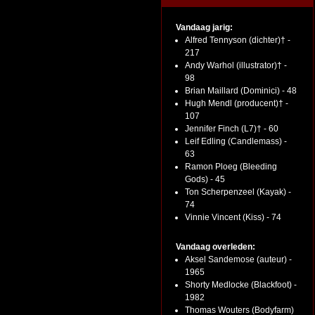
Vandaag jarig:
Alfred Tennyson (dichter)† -
217
Andy Warhol (illustrator)† -
98
Brian Maillard (Dominici) - 48
Hugh Mendl (producent)† -
107
Jennifer Finch (L7)† - 60
Leif Edling (Candlemass) -
63
Ramon Ploeg (Bleeding
Gods) - 45
Ton Scherpenzeel (Kayak) -
74
Vinnie Vincent (Kiss) - 74
Vandaag overleden:
Aksel Sandemose (auteur) -
1965
Shorty Medlocke (Blackfoot) -
1982
Thomas Wouters (Bodyfarm)