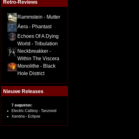
Retro-Reviews
Rammstein - Mutter
Äera - Phantast
Echoes Of A Dying
World - Tribulation
Neckbreakker -
Within The Viscera
Monolithe - Black
Hole District
Nieuwe Releases
7 augustus:
Electric Callboy - Tanzneid
Xandria - Eclipse