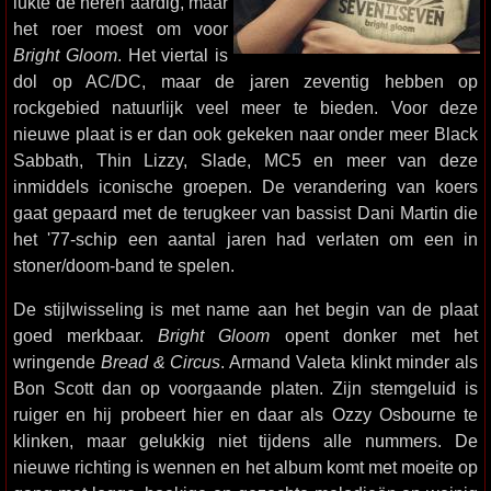
lukte de heren aardig, maar
het roer moest om voor
Bright Gloom
. Het viertal is
dol op AC/DC, maar de jaren zeventig hebben op
rockgebied natuurlijk veel meer te bieden. Voor deze
nieuwe plaat is er dan ook gekeken naar onder meer Black
Sabbath, Thin Lizzy, Slade, MC5 en meer van deze
inmiddels iconische groepen. De verandering van koers
gaat gepaard met de terugkeer van bassist Dani Martin die
het '77-schip een aantal jaren had verlaten om een in
stoner/doom-band te spelen.
De stijlwisseling is met name aan het begin van de plaat
goed merkbaar.
Bright Gloom
opent donker met het
wringende
Bread & Circus
. Armand Valeta klinkt minder als
Bon Scott dan op voorgaande platen. Zijn stemgeluid is
ruiger en hij probeert hier en daar als Ozzy Osbourne te
klinken, maar gelukkig niet tijdens alle nummers. De
nieuwe richting is wennen en het album komt met moeite op