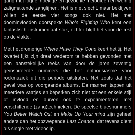
gang met logge, hoekige en gezochte melodieën en weinig
zaligmakende zanglijnen. Het is niet slecht, maar beklijven
willen de eerste vier songs ook niet. Het met
doominvloeden doorspekte
Who’s Fighting Who
kent een
fantastisch instrumentaal stuk, echter blijft het voor de rest
op de vlakte.
Met het dromerige
Where Have They Gone
keert het tij. Het
kwartet lijkt zijn draai wederom te hebben gevonden met
een aanstekelijke reeks van door de jaren zeventig
geïnspireerde nummers die het enthousiasme voor
rockmuziek uit die periode uitstralen. Net zoals dat het
geval was op voorgaande albums. De mannen tappen uit
meerdere vaatjes en beperken zich niet tot een enkele stijl
of invloed en durven ook te experimenteren met
verschillende (zang)technieken. De speelse bluesnummers
You Better Watch Out
en
Make Up Your mind
zijn geheel
anders dan het opzwepende
Last Chance
, dat tevens dient
als single met videoclip.