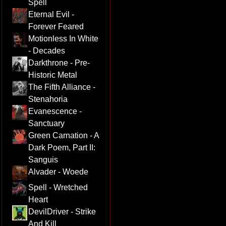
Spell
Eternal Evil -
Forever Feared
Motionless In White
- Decades
Darkthrone - Pre-
Historic Metal
The Fifth Alliance -
Stenahoria
Evanescence -
Sanctuary
Green Carnation - A
Dark Poem, Part II:
Sanguis
Alvader - Woede
Spell - Wretched
Heart
DevilDriver - Strike
And Kill