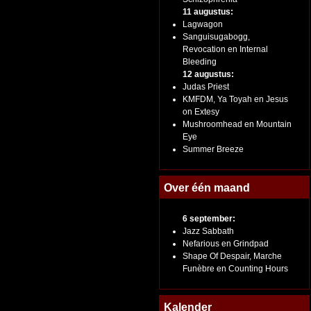
11 augustus:
Lagwagon
Sanguisugabogg,
Revocation en Internal
Bleeding
12 augustus:
Judas Priest
KMFDM, Ya Toyah en Jesus
on Extesy
Mushroomhead en Mountain
Eye
Summer Breeze
Over één maand
6 september:
Jazz Sabbath
Nefarious en Grindpad
Shape Of Despair, Marche
Funèbre en Counting Hours
Kalender