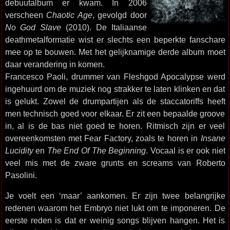
debuutalbum er kwam. In 2006
verscheen
Chaotic Age
, gevolgd door
No God Slave
(2010). De Italiaanse
deathmetalformatie wist er slechts een beperkte fanschare
mee op te bouwen. Met het gelijknamige derde album moet
daar verandering in komen.
Francesco Paoli, drummer van Fleshgod Apocalypse werd
ingehuurd om de muziek nog strakker te laten klinken en dat
is gelukt. Zowel de drumpartijen als de staccatoriffs heeft
men technisch goed voor elkaar. Er zit een bepaalde groove
in, al is de bas niet goed te horen. Ritmisch zijn er veel
overeenkomsten met Fear Factory, zoals te horen in
Insane
Lucidity
en
The End Of The Beginning
. Vocaal is er ook niet
veel mis met de zware grunts en screams van Roberto
Pasolini.
Je voelt een ‘maar’ aankomen. Er zijn twee belangrijke
redenen waarom het Embryo niet lukt om te imponeren. De
eerste reden is dat er weinig songs blijven hangen. Het is