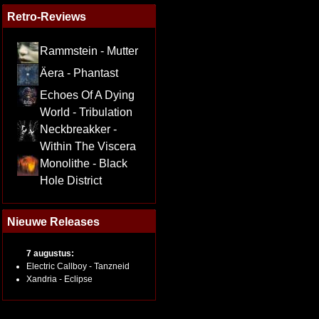
Retro-Reviews
Rammstein - Mutter
Äera - Phantast
Echoes Of A Dying
World - Tribulation
Neckbreakker -
Within The Viscera
Monolithe - Black
Hole District
Nieuwe Releases
7 augustus:
Electric Callboy - Tanzneid
Xandria - Eclipse