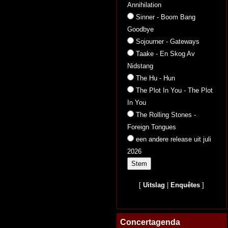
Annihilation
Sinner - Boom Bang
Goodbye
Sojourner - Gateways
Taake - En Skog Av
Nidstang
The Hu - Hun
The Plot In You - The Plot
In You
The Rolling Stones -
Foreign Tongues
een andere release uit juli
2026
[
Uitslag
|
Enquêtes
]
Concertagenda