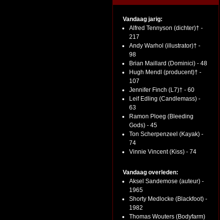
Vandaag jarig:
Alfred Tennyson (dichter)† -
217
Andy Warhol (illustrator)† -
98
Brian Maillard (Dominici) - 48
Hugh Mendl (producent)† -
107
Jennifer Finch (L7)† - 60
Leif Edling (Candlemass) -
63
Ramon Ploeg (Bleeding
Gods) - 45
Ton Scherpenzeel (Kayak) -
74
Vinnie Vincent (Kiss) - 74
Vandaag overleden:
Aksel Sandemose (auteur) -
1965
Shorty Medlocke (Blackfoot) -
1982
Thomas Wouters (Bodyfarm)