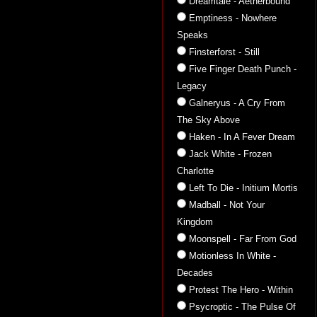
Dreamtale - Aetherbound
Emptiness - Nowhere
Speaks
Finsterforst - Still
Five Finger Death Punch -
Legacy
Galneryus - A Cry From
The Sky Above
Haken - In A Fever Dream
Jack White - Frozen
Charlotte
Left To Die - Initium Mortis
Madball - Not Your
Kingdom
Moonspell - Far From God
Motionless In White -
Decades
Protest The Hero - Within
Psycroptic - The Pulse Of