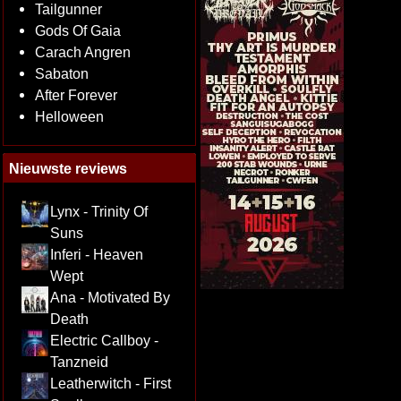
Tailgunner
Gods Of Gaia
Carach Angren
Sabaton
After Forever
Helloween
Nieuwste reviews
Lynx - Trinity Of
Suns
Inferi - Heaven
Wept
Ana - Motivated By
Death
Electric Callboy -
Tanzneid
Leatherwitch - First