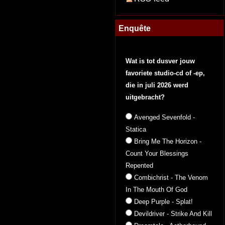
Enquête
Wat is tot dusver jouw
favoriete studio-cd of -ep,
die in juli 2026 werd
uitgebracht?
Avenged Sevenfold -
Statica
Bring Me The Horizon -
Count Your Blessings
Repented
Combichrist - The Venom
In The Mouth Of God
Deep Purple - Splat!
Devildriver - Strike And Kill