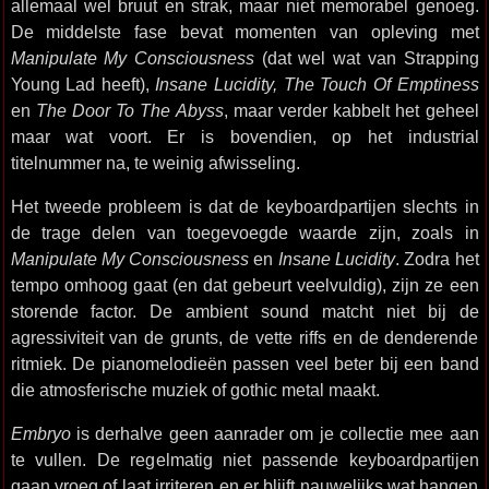
allemaal wel bruut en strak, maar niet memorabel genoeg.
De middelste fase bevat momenten van opleving met
Manipulate My Consciousness
(dat wel wat van Strapping
Young Lad heeft),
Insane Lucidity, The Touch Of Emptiness
en
The Door To The Abyss
, maar verder kabbelt het geheel
maar wat voort. Er is bovendien, op het industrial
titelnummer na, te weinig afwisseling.
Het tweede probleem is dat de keyboardpartijen slechts in
de trage delen van toegevoegde waarde zijn, zoals in
Manipulate My Consciousness
en
Insane Lucidity
. Zodra het
tempo omhoog gaat (en dat gebeurt veelvuldig), zijn ze een
storende factor. De ambient sound matcht niet bij de
agressiviteit van de grunts, de vette riffs en de denderende
ritmiek. De pianomelodieën passen veel beter bij een band
die atmosferische muziek of gothic metal maakt.
Embryo
is derhalve geen aanrader om je collectie mee aan
te vullen. De regelmatig niet passende keyboardpartijen
gaan vroeg of laat irriteren en er blijft nauwelijks wat hangen