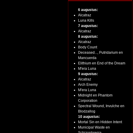
6 augustus:
Alcatraz
Luna Kills
7 augustus:
Alcatraz
8 augustus:
Alcatraz
Body Count
Deceased..., Putridarium en
Mancuerda
Elithium en End of the Dream
M'era Luna
9 augustus:
Alcatraz
Arch Enemy
M'era Luna
Midnight en Phantom
Corporation
Spectral Wound, Invulche en
Blodzallog
10 augustus:
Mortal Sin en Hidden Intent
Municipal Waste en
Schizophrenia