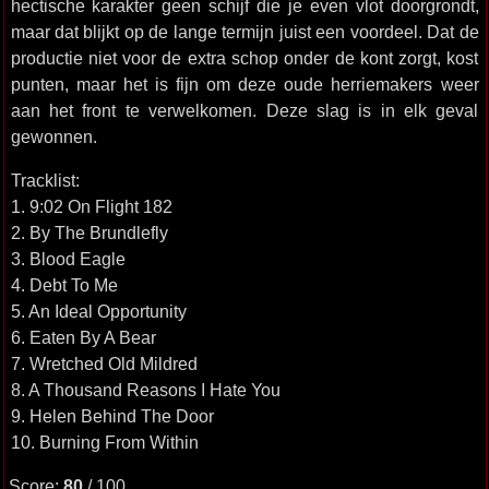
hectische karakter geen schijf die je even vlot doorgrondt,
maar dat blijkt op de lange termijn juist een voordeel. Dat de
productie niet voor de extra schop onder de kont zorgt, kost
punten, maar het is fijn om deze oude herriemakers weer
aan het front te verwelkomen. Deze slag is in elk geval
gewonnen.
Tracklist:
1. 9:02 On Flight 182
2. By The Brundlefly
3. Blood Eagle
4. Debt To Me
5. An Ideal Opportunity
6. Eaten By A Bear
7. Wretched Old Mildred
8. A Thousand Reasons I Hate You
9. Helen Behind The Door
10. Burning From Within
Score:
80
/ 100