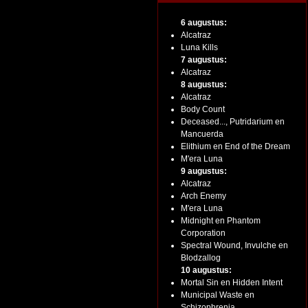
6 augustus:
Alcatraz
Luna Kills
7 augustus:
Alcatraz
8 augustus:
Alcatraz
Body Count
Deceased..., Putridarium en
Mancuerda
Elithium en End of the Dream
M'era Luna
9 augustus:
Alcatraz
Arch Enemy
M'era Luna
Midnight en Phantom
Corporation
Spectral Wound, Invulche en
Blodzallog
10 augustus:
Mortal Sin en Hidden Intent
Municipal Waste en
Schizophrenia