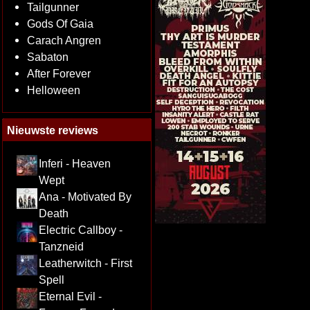
Tailgunner
Gods Of Gaia
Carach Angren
Sabaton
After Forever
Helloween
Nieuwste reviews
Inferi - Heaven
Wept
Ana - Motivated By
Death
Electric Callboy -
Tanzneid
Leatherwitch - First
Spell
Eternal Evil -