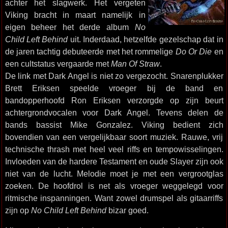
achter het slagwerk. Het vergeten
Viking bracht in maart namelijk in
eigen beheer het derde album
No
Child Left Behind
uit. Inderdaad, hetzelfde gezelschap dat in
de jaren tachtig debuteerde met het rommelige
Do Or Die
en
een cultstatus vergaarde met
Man Of Straw
.
De link met Dark Angel is niet zo vergezocht. Snarenplukker
Brett Eriksen speelde vroeger bij de band en
bandopperhoofd Ron Eriksen verzorgde op zijn beurt
achtergrondvocalen voor Dark Angel. Tevens delen de
bands bassist Mike Gonzalez. Viking bedient zich
bovendien van een vergelijkbaar soort muziek. Rauwe, vrij
technische thrash met heel veel riffs en tempowisselingen.
Invloeden van de hardere Testament en oude Slayer zijn ook
niet van de lucht. Melodie moet je met een vergrootglas
zoeken. De hoofdrol is net als vroeger weggelegd voor
ritmische inspanningen. Want zowel drumspel als gitaarriffs
zijn op
No Child Left Behind
bizar goed.