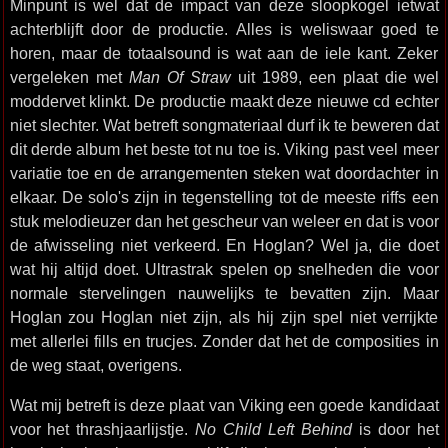
Minpunt is wel dat de impact van deze sloopkogel ietwat
achterblijft door de productie. Alles is weliswaar goed te
horen, maar de totaalsound is wat aan de iele kant. Zeker
vergeleken met
Man Of Straw
uit 1989, een plaat die wel
moddervet klinkt. De productie maakt deze nieuwe cd echter
niet slechter. Wat betreft songmateriaal durf ik te beweren dat
dit derde album het beste tot nu toe is. Viking past veel meer
variatie toe en de arrangementen steken wat doordachter in
elkaar. De solo's zijn in tegenstelling tot de meeste riffs een
stuk melodieuzer dan het gescheur van weleer en dat is voor
de afwisseling niet verkeerd. En Hoglan? Wel ja, die doet
wat hij altijd doet. Ultrastrak spelen op snelheden die voor
normale stervelingen nauwelijks te bevatten zijn. Maar
Hoglan zou Hoglan niet zijn, als hij zijn spel niet verrijkte
met allerlei fills en trucjes. Zonder dat het de composities in
de weg staat, overigens.
Wat mij betreft is deze plaat van Viking een goede kandidaat
voor het thrashjaarlijstje.
No Child Left Behind
is door het