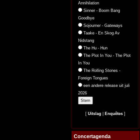
Annihilation
Sinner - Boom Bang
Goodbye
Sojourner - Gateways
Taake - En Skog Av
Nidstang
The Hu - Hun
The Plot In You - The Plot
In You
The Rolling Stones -
Foreign Tongues
een andere release uit juli
2026
[
Uitslag
|
Enquêtes
]
Concertagenda