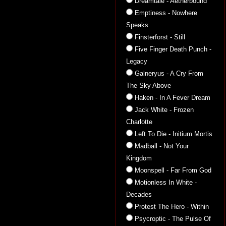
Dreamtale - Aetherbound
Emptiness - Nowhere
Speaks
Finsterforst - Still
Five Finger Death Punch -
Legacy
Galneryus - A Cry From
The Sky Above
Haken - In A Fever Dream
Jack White - Frozen
Charlotte
Left To Die - Initium Mortis
Madball - Not Your
Kingdom
Moonspell - Far From God
Motionless In White -
Decades
Protest The Hero - Within
Psycroptic - The Pulse Of