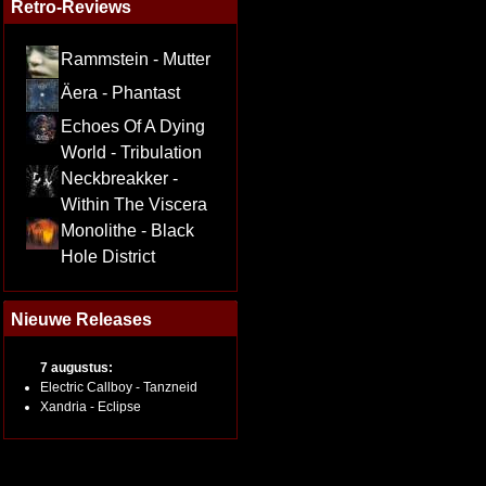
Retro-Reviews
Rammstein - Mutter
Äera - Phantast
Echoes Of A Dying
World - Tribulation
Neckbreakker -
Within The Viscera
Monolithe - Black
Hole District
Nieuwe Releases
7 augustus:
Electric Callboy - Tanzneid
Xandria - Eclipse