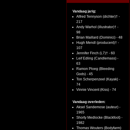
Vandaag jarig:
Alfred Tennyson (dichter)† -
217
Andy Warhol (illustrator)† -
98
Brian Maillard (Dominici) - 48
Hugh Mendl (producent)† -
107
Jennifer Finch (L7)† - 60
Leif Edling (Candlemass) -
63
Ramon Ploeg (Bleeding
Gods) - 45
Ton Scherpenzeel (Kayak) -
74
Vinnie Vincent (Kiss) - 74
Vandaag overleden:
Aksel Sandemose (auteur) -
1965
Shorty Medlocke (Blackfoot) -
1982
Thomas Wouters (Bodyfarm)