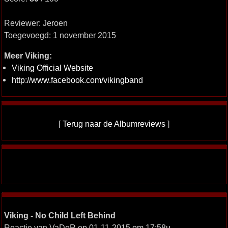
Reviewer: Jeroen
Toegevoegd: 1 november 2015
Meer Viking:
Viking Official Website
http://www.facebook.com/vikingband
[
Terug naar de Albumreviews
]
Viking - No Child Left Behind
Reactie van VaDeR op 01-11-2015 om 17:58u