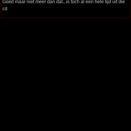
Goed maar niet meer dan dat...is toch al een hele tijd uit die
cd