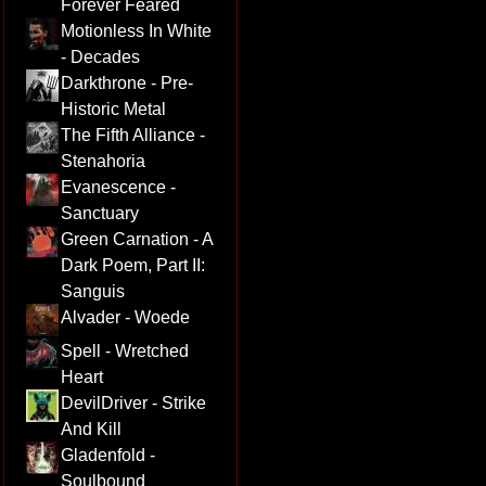
Forever Feared
Motionless In White
- Decades
Darkthrone - Pre-
Historic Metal
The Fifth Alliance -
Stenahoria
Evanescence -
Sanctuary
Green Carnation - A
Dark Poem, Part II:
Sanguis
Alvader - Woede
Spell - Wretched
Heart
DevilDriver - Strike
And Kill
Gladenfold -
Soulbound