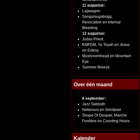
11 augustus:
Lagwagon
Sanguisugabogg,
Revocation en Internal
Bleeding
12 augustus:
Judas Priest
KMFDM, Ya Toyah en Jesus
on Extesy
Mushroomhead en Mountain
Eye
Summer Breeze
Over één maand
6 september:
Jazz Sabbath
Nefarious en Grindpad
Shape Of Despair, Marche
Funèbre en Counting Hours
Kalender