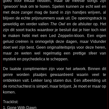
goed voor elkaar hebben, maar de meeste songs zijn
‘gewoon’ leuk om te horen. Spelen kunnen ze echt wel en
met deze zanger mag de band in zijn handjes wrijven, al
blijven de echte prijsnummers vaak uit. De openingstrack is
geweldig en verder vallen
The Owl
en de afsluiter op. Het
zijn dit soort tracks waardoor je besluit dat je hier toch niet
te maken hebt met een Led Zeppelin-kloon. Een eigen
geluid creëren is onmogelijk deze dagen, maar Vidunder
doet wel zijn best. Geen originaliteitsprijs voor deze heren,
maar ze weten wel regelmatig een prettige sfeer van
mystiek en psychedelica te scheppen.
De laatste complimenten zijn voor het artwork. Binnen dit
genre worden plaatjes gewaardeerd waarin veel te
ontdekken valt. Lekker lang staren dus. Een afbeelding uit
de rorschachtest is simpel, maar briljant. Je moet er maar op
komen.
Tracklist:
1. Gone With Dawn