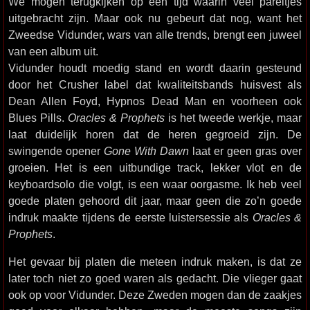
We mogen terugkijken op een tijd waarin veel pareltjes
uitgebracht zijn. Maar ook nu gebeurt dat nog, want het
Zweedse Vidunder, wars van alle trends, brengt een juweel
van een album uit.
Vidunder houdt moedig stand en wordt daarin gesteund
door het Crusher label dat kwaliteitsbands huisvest als
Dean Allen Foyd, Hypnos Dead Man en voorheen ook
Blues Pills.
Oracles & Prophets
is het tweede werkje, maar
laat duidelijk horen dat de heren gegroeid zijn. De
swingende opener
Gone With Dawn
laat er geen gras over
groeien. Het is een uitbundige track, lekker vlot en de
keyboardsolo die volgt, is een waar oorgasme. Ik heb veel
goede platen gehoord dit jaar, maar geen die zo’n goede
indruk maakte tijdens de eerste luistersessie als
Oracles &
Prophets
.
Het gevaar bij platen die meteen indruk maken, is dat ze
later toch niet zo goed waren als gedacht. Die vlieger gaat
ook op voor Vidunder. Deze Zweden mogen dan de zaakjes