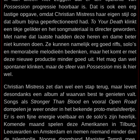
Possession
progressie hoorbaar is. Dat is ook een erg
lastige opgave, omdat Christian Mistress haar eigen stijl op
dat album bijna geperfectioneerd had.
To Your Death
klinkt
een tikje gelikter en het songmateriaal is directer geworden.
Met name dat laatste hadden deze heren en dame beter
niet kunnen doen. Ze kunnen namelijk erg goed riffs, solo’s
en memorabele melodieën bedenken, maar het komt er met
deze nieuwe productie minder goed uit. Het mag dan wel
spontaner klinken, maar de sfeer van
Possession
mis ik hier
wel.
Christian Mistress zet dan wel een stap terug, maar levert
desondanks een album af waarvan best te genieten valt.
Songs als
Stronger Than Blood
en vooral
Open Road
dompelen je weer onder in het bekende proto-metalsfeertje.
Er is een fijne energie voelbaar en de solo’s zijn heerlijk.
Komende maand spelen deze Amerikanen in Tilburg,
Leeuwarden en Amsterdam en nemen niemand minder dan
de talentvolle, Noorse doomband Magister Templi mee.