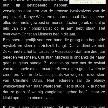
hun lijf getatoeëerd hebben.
vervolgens gaat een van de grootste kwakzalvers van de
popmuziek, Kanye West, ermee aan de haal. Dan is ineens
alles voor niets geweest en mensen lachen je uit, omdat je
iets van die hiphopnarcist op je arm hebt staan. Het
overkwam Christian Mistress begin dit jaar.
Best sneu eigenlijk voor een band die graag een bepaalde
mystiek en sfeer om zichzelf hangt. Dat verdient ze niet.
Zeker niet na het fantastische
Possession
dat ruim drie jaar
geleden verscheen. Christian Mistress is ondanks de naam
geen religieus bandje. Zij doet volop mee met de revival
van traditionele metal, maar heeft een eigen geluid weten te
creeëren. Niet in de laatste plaats vanwege de ruwe stem
van Christine Davis. Niet iedereen zal de bluesy
whiskeystem van haar waarderen. Het is duidelijk te horen
dat ze geen of weinig zanglessen gehad heeft, maar ze
klinkt oprecht en nimmer vals.
Ik kan alleen niet zeggen dat er ten opzichte van