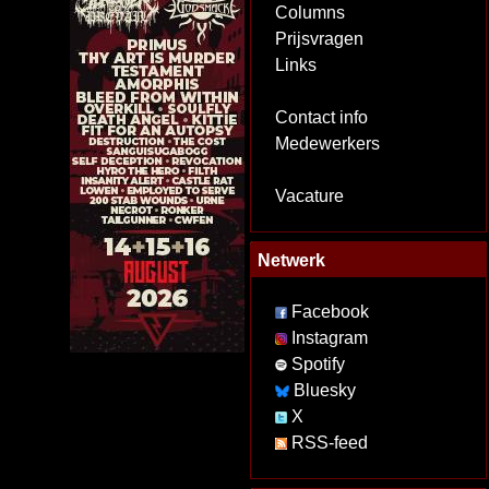
Columns
Prijsvragen
Links
Contact info
Medewerkers
Vacature
Netwerk
Facebook
Instagram
Spotify
Bluesky
X
RSS-feed