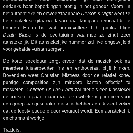
ondanks haar beperkingen prettig in het gehoor. Vooral in
het authentieke en onweerstaanbare
Demon’s Night
weet ze
het smakelijke gitaarwerk van haar kompanen vocaal bij te
houden. En in het wat branievollere, licht punk-achtige
Death Blade
is de overtuiging waarmee ze zingt zeer
aanstekelijk. Dit aanstekelijke nummer zal live ongetwijfeld
voor gebalde vuisten zorgen.
De korte speelduur zorgt ervoor dat de muziek ook na
meerdere luisterbeurten fris en enthousiast blijft klinken.
Bovendien weet Christian Mistress door de relatief korte,
puntige composities zijn mindere kanten effectief te
maskeren.
Children Of The Earth
zal niet als een klassieker
de boeken in gaan, maar draai een willekeurig nummer voor
een groep aangeschoten metalliefhebbers en ik weet zeker
dat de feestvreugde erdoor vergroot wordt. Een aanstekelijk
en charmant werkje.
Tracklist: