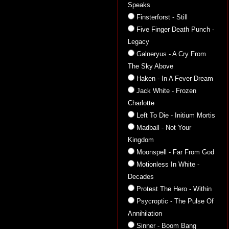
Speaks
Finsterforst - Still
Five Finger Death Punch -
Legacy
Galneryus - A Cry From
The Sky Above
Haken - In A Fever Dream
Jack White - Frozen
Charlotte
Left To Die - Initium Mortis
Madball - Not Your
Kingdom
Moonspell - Far From God
Motionless In White -
Decades
Protest The Hero - Within
Psycroptic - The Pulse Of
Annihilation
Sinner - Boom Bang