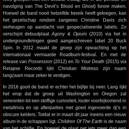
navolging van The Devil’s Blood en Ghost) furore maken.
Hoewel de band nooit hetzelfde bereik heeft gekregen, kan
het gezelschap rondom zangeres Christine Davis zich
verheugen op aandacht van gespecialiseerde labels. Zo
verschijnt debuutplaat
Agony & Opium
(2010) via het in
undergroundkringen goed aangeschreven label 20 Buck
Spin. In 2012 maakt de groep zijn opwachting op het
internationaal vermaarde Roadburn-festival. En met de
release van
Possession
(2012) en
To Your Death
(2015) via
Relapse Records lijkt Christian Mistress zijn naam
langzaam maar zeker te vestigen.
In 2016 gooit de band er echter het bijltje bij neer. Lang lijkt
het erop dat de groep uit Washington en Oregon zal
verworden tot een stoffige curiositeit, louter voorbijkomend in
metaltrivia en op afterparties met goed ingevoerde dj’s in
obscure kelders. Totdat er in maart dit jaar ineens een nieuw
album in de schappen ligt.
Children Of The Earth
is de naam
van het schijfje. En hoewel de plaat net iets meer dan een