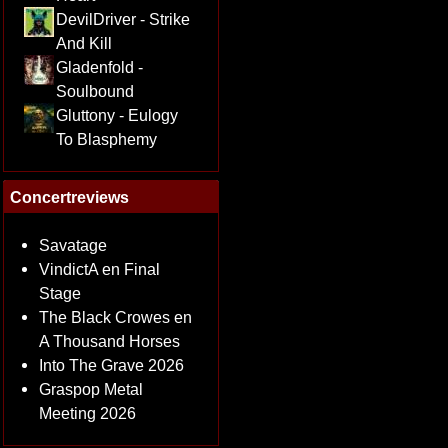
DevilDriver - Strike
And Kill
Gladenfold -
Soulbound
Gluttony - Eulogy
To Blasphemy
Concertreviews
Savatage
VindictA en Final
Stage
The Black Crowes en
A Thousand Horses
Into The Grave 2026
Graspop Metal
Meeting 2026