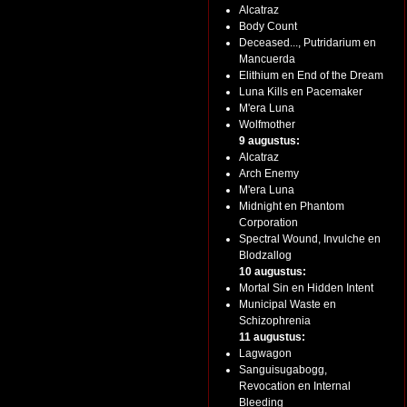
Alcatraz
Body Count
Deceased..., Putridarium en
Mancuerda
Elithium en End of the Dream
Luna Kills en Pacemaker
M'era Luna
Wolfmother
9 augustus:
Alcatraz
Arch Enemy
M'era Luna
Midnight en Phantom
Corporation
Spectral Wound, Invulche en
Blodzallog
10 augustus:
Mortal Sin en Hidden Intent
Municipal Waste en
Schizophrenia
11 augustus:
Lagwagon
Sanguisugabogg,
Revocation en Internal
Bleeding