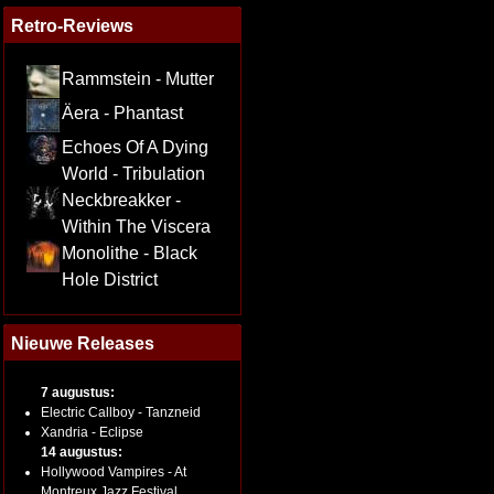
Retro-Reviews
Rammstein - Mutter
Äera - Phantast
Echoes Of A Dying
World - Tribulation
Neckbreakker -
Within The Viscera
Monolithe - Black
Hole District
Nieuwe Releases
7 augustus:
Electric Callboy - Tanzneid
Xandria - Eclipse
14 augustus:
Hollywood Vampires - At
Montreux Jazz Festival