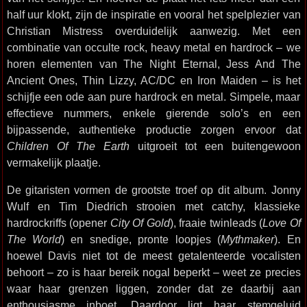
half uur klokt, zijn de inspiratie en vooral het spelplezier van
Christian Mistress overduidelijk aanwezig. Met een
combinatie van occulte rock, heavy metal en hardrock – we
horen elementen van The Night Eternal, Jess And The
Ancient Ones, Thin Lizzy, AC/DC en Iron Maiden – is het
schijfje een ode aan pure hardrock en metal. Simpele, maar
effectieve nummers, enkele gierende solo’s en een
bijpassende, authentieke productie zorgen ervoor dat
Children Of The Earth
uitgroeit tot een buitengewoon
vermakelijk plaatje.
De gitaristen vormen de grootste troef op dit album. Jonny
Wulf en Tim Diedrich strooien met catchy, klassieke
hardrockriffs (opener
City Of Gold
), fraaie twinleads (
Love Of
The World
) en snedige, pronte loopjes (
Mythmaker
). En
hoewel Davis niet tot de meest getalenteerde vocalisten
behoort – zo is haar bereik nogal beperkt – weet ze precies
waar haar grenzen liggen, zonder dat ze daarbij aan
enthousiasme inboet. Daardoor ligt haar stemgeluid