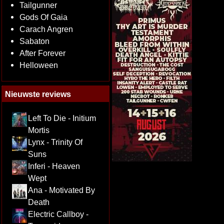
Tailgunner
Gods Of Gaia
Carach Angren
Sabaton
After Forever
Helloween
Nieuwste reviews
Left To Die - Initium
Mortis
Lynx - Trinity Of
Suns
Inferi - Heaven
Wept
Ana - Motivated By
Death
Electric Callboy -