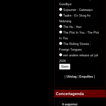
Goodbye
Sojourner - Gateways
Taake - En Skog Av
Nidstang
The Hu - Hun
The Plot In You - The Plot
In You
The Rolling Stones -
Foreign Tongues
een andere release uit juli
2026
[
Uitslag
|
Enquêtes
]
Concertagenda
8 augustus: