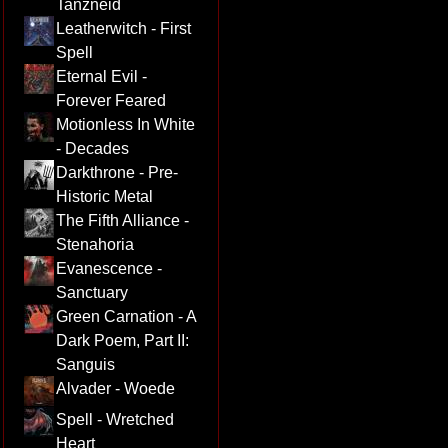
Tanzneid
Leatherwitch - First
Spell
Eternal Evil -
Forever Feared
Motionless In White
- Decades
Darkthrone - Pre-
Historic Metal
The Fifth Alliance -
Stenahoria
Evanescence -
Sanctuary
Green Carnation - A
Dark Poem, Part II:
Sanguis
Alvader - Woede
Spell - Wretched
Heart