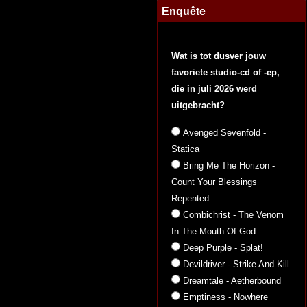
Enquête
Wat is tot dusver jouw
favoriete studio-cd of -ep,
die in juli 2026 werd
uitgebracht?
Avenged Sevenfold -
Statica
Bring Me The Horizon -
Count Your Blessings
Repented
Combichrist - The Venom
In The Mouth Of God
Deep Purple - Splat!
Devildriver - Strike And Kill
Dreamtale - Aetherbound
Emptiness - Nowhere