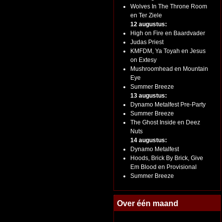
Wolves In The Throne Room
en Ter Ziele
12 augustus:
High on Fire en Baardvader
Judas Priest
KMFDM, Ya Toyah en Jesus
on Extesy
Mushroomhead en Mountain
Eye
Summer Breeze
13 augustus:
Dynamo Metalfest Pre-Party
Summer Breeze
The Ghost Inside en Deez
Nuts
14 augustus:
Dynamo Metalfest
Hoods, Brick By Brick, Give
Em Blood en Provisional
Summer Breeze
Over één maand