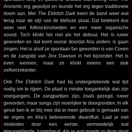
Ancients
erg gepolijst en leunde het erg tegen traditionele
doom aan. Met
The Eldritch Dark
keert de band weer wat
terug naar de stijl van de titelloze plaat. Dat betekent dus
weer veel folkrockinvloeden en een meer organische
sound. Toch klinkt het niet als het debuut. Het is ruwer
geworden en dat komt vooral doordat Alia anders is gaan
zingen. Het is alsof ze spontaan fan geworden is van Coven
en de zangstijl van Jinx Dawson in het bijzonder. Het is
even wennen, maar ze klinkt ineens een stuk
zelfverzekerder.
Ook
The Eldritch Dark
had bij ondergetekende wat tijd
nodig om te rijpen. De plaat is minder toegankelijk dan zijn
voorgangers. De zangpartijen zijn, zoals gezegd, ruwer
geworden, maar songs zijn moeilijker te doorgronden. In elk
geval ben ik er blij mee dat er meer gebruik is gemaakt van
de orgels en Alia’s betoverende dwarsfluit. Laat je niet
misleiden door een eerste, vermoedelijk wat
teleurstellende, luisterbeurt. Als je wat moeite in deze plaat