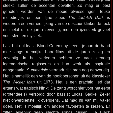
steekt, zullen de accenten opvallen. Zo mag er best
genoten worden van de mooie afwisselingen, leuke
melodietjes en een fijne sfeer.
The Eldritch Dark
is
wederom een verheerlijking van de obscuur klinkende rock
en metal uit de jaren zeventig, met een ijzersterk gevoel
voor sfeer en mystiek.
Last but not least, Blood Ceremony neemt je aan de hand
mee langs roemrijke horrorfilms uit de jaren zestig en
zeventig. In het verleden hebben ze vaak genoeg
legendarische regisseurs en hun werk als inspiratie
aangehaald.
Summerisle
verraadt zijn bron nog eenvoudig.
Het is namelijk een van de hoofdpersonen uit de klassieker
The Wicker Man
uit 1973. Het is een prachtig lied dat
ergens wat tragisch klinkt. De zang wordt hier voor het eerst
(grotendeels) verzorgd door bassist Lucas Gadke. Zeker
niet onverdienstelijk overigens. Dat mag hij van mij vaker
doen. Het is moeilijk om andere favorieten te kiezen. Er
zitten eigenlijk geen slechte songs tussen. De Black