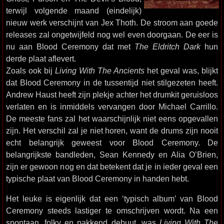
terwijl volgende maand (eindelijk)
nieuw werk verschijnt van Jex Thoth. De stroom aan goede
releases zal ongetwijfeld nog wel even doorgaan. De eer is
nu aan Blood Ceremony dat met
The Eldritch Dark
hun
derde plaat aflevert.
Zoals ook bij
Living With The Ancients
het geval was, blijkt
dat Blood Ceremony in de tussentijd niet stilgezeten heeft.
Andrew Haust heeft zijn plekje achter het drumkit geruisloos
verlaten en is inmiddels vervangen door Michael Carrillo.
De meeste fans zal het waarschijnlijk niet eens opgevallen
zijn. Het verschil zal je niet horen, want de drums zijn nooit
echt belangrijk geweest voor Blood Ceremony. De
belangrijkste bandleden, Sean Kennedy en Alia O’Brien,
zijn er gewoon nog en dat betekent dat je in ieder geval een
typische plaat van Blood Ceremony in handen hebt.
Het leuke is eigenlijk dat een ‘typisch album’ van Blood
Ceremony steeds lastiger te omschrijven wordt. Na een
spontaan, folky en pakkend debuut, was
Living With The