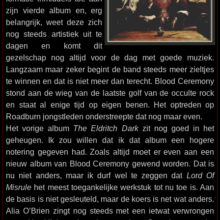
zijn vierde album en, erg
belangrijk, weet deze zich
nog steeds artistiek uit te
dagen en komt dit
gezelschap nog altijd voor de dag met goede muziek.
Langzaam maar zeker begint de band steeds meer zieltjes
te winnen en dat is niet meer dan terecht. Blood Ceremony
stond aan de wieg van de laatste golf van de occulte rock
en staat al enige tijd op eigen benen. Het optreden op
Roadburn jongstleden onderstreepte dat nog maar even.
Het vorige album
The Eldritch Dark
zit nog goed in het
geheugen. Ik zou willen dat ik dat album een hogere
notering gegeven had. Zoals altijd moet er even aan een
nieuw album van Blood Ceremony gewend worden. Dat is
nu niet anders, maar ik durf wel te zeggen dat
Lord Of
Misrule
het meest toegankelijke werkstuk tot nu toe is. Aan
de basis is niet gesleuteld, maar de koers is net wat anders.
Alia O’Brien zingt nog steeds met een ietwat verwrongen