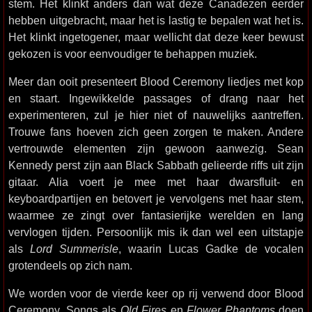
stem. Het klinkt anders dan wat deze Canadezen eerder
hebben uitgebracht, maar het is lastig te bepalen wat het is.
Het klinkt ingetogener, maar wellicht dat deze keer bewust
gekozen is voor eenvoudiger te behappen muziek.
Meer dan ooit presenteert Blood Ceremony liedjes met kop
en staart. Ingewikkelde passages of drang naar het
experimenteren, zul je hier niet of nauwelijks aantreffen.
Trouwe fans hoeven zich geen zorgen te maken. Andere
vertrouwde elementen zijn gewoon aanwezig. Sean
Kennedy perst zijn aan Black Sabbath gelieerde riffs uit zijn
gitaar. Alia voert je mee met haar dwarsfluit- en
keyboardpartijen en betovert je vervolgens met haar stem,
waarmee ze zingt over fantasierijke werelden en lang
vervlogen tijden. Persoonlijk mis ik dan wel een uitstapje
als
Lord Summerisle
, waarin Lucas Gadke de vocalen
grotendeels op zich nam.
We worden voor de vierde keer op rij verwend door Blood
Ceremony. Songs als
Old Fires
en
Flower Phantoms
doen