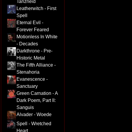
Tanzneid
Leatherwitch - First
Spell
Eternal Evil -
Forever Feared
Motionless In White
- Decades
Darkthrone - Pre-
Historic Metal
The Fifth Alliance -
Stenahoria
Evanescence -
Sanctuary
Green Carnation - A
Dark Poem, Part II:
Sanguis
Alvader - Woede
Spell - Wretched
Heart