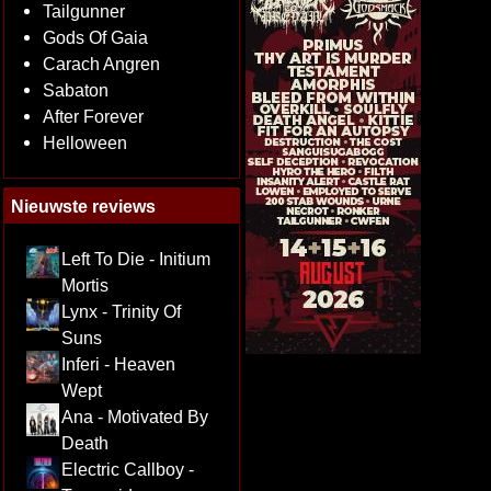
Tailgunner
Gods Of Gaia
Carach Angren
Sabaton
After Forever
Helloween
Nieuwste reviews
Left To Die - Initium
Mortis
Lynx - Trinity Of
Suns
Inferi - Heaven
Wept
Ana - Motivated By
Death
Electric Callboy -