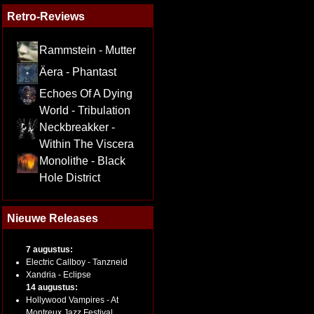
Retro-Reviews
Rammstein - Mutter
Äera - Phantast
Echoes Of A Dying
World - Tribulation
Neckbreakker -
Within The Viscera
Monolithe - Black
Hole District
Nieuwe Releases
7 augustus:
Electric Callboy - Tanzneid
Xandria - Eclipse
14 augustus:
Hollywood Vampires - At
Montreux Jazz Festival