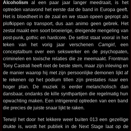
Alcoholism
al een paar jaar langer meedraait, is het
optreden vanavond het eerste dat de band in Europa geeft.
Het is bloedheet in de zaal en we staan opeen gepropt als
plofkippen op transport, dus aan animo geen gebrek. Het
zestal maakt een soort broeierige, dreigende mengeling van
post-punk, gothic en hardcore. De setlist staat vooral in het
teken van het vorig jaar verschenen
Camgirl
, een
conceptalbum over een sekswerker en de psychopaten,
criminelen en toxische relaties die ze meemaakt. Frontman
Tony Castrati heeft niet de beste stem, maar zijn inleving en
de manier waarop hij met zijn persoonlijke demonen lijkt af
te rekenen op het podium tillen zijn prestaties naar een
hoger plan. De muziek is eerder melancholisch dan
dansbaar, ondanks de kille synthpartijen die regelmatig hun
opwachting maken. Een intrigerend optreden van een band
die precies de juiste snaar lijkt te raken.
Terwijl het door het lekkere weer buiten 013 een gezellige
drukte is, wordt het publiek in de Next Stage laat op de