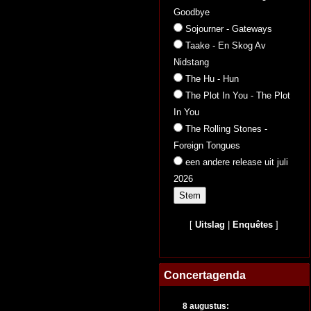
Goodbye
Sojourner - Gateways
Taake - En Skog Av
Nidstang
The Hu - Hun
The Plot In You - The Plot
In You
The Rolling Stones -
Foreign Tongues
een andere release uit juli
2026
[
Uitslag
|
Enquêtes
]
Concertagenda
8 augustus: