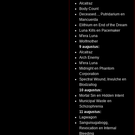
Alcatraz
Body Count
Deceased..., Putridarium en
Mancuerda
Elithium en End of the Dream
Luna Kills en Pacemaker
M'era Luna
Wolfmother
9 augustus:
Alcatraz
Arch Enemy
M'era Luna
Midnight en Phantom
Corporation
Spectral Wound, Invulche en
Blodzallog
10 augustus:
Mortal Sin en Hidden Intent
Municipal Waste en
Schizophrenia
11 augustus:
Lagwagon
Sanguisugabogg,
Revocation en Internal
Bleeding