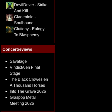
DevilDriver - Strike
And Kill
Gladenfold -
Soulbound
Gluttony - Eulogy
To Blasphemy
Concertreviews
Savatage
VindictA en Final
Stage
The Black Crowes en
A Thousand Horses
Into The Grave 2026
Graspop Metal
Meeting 2026