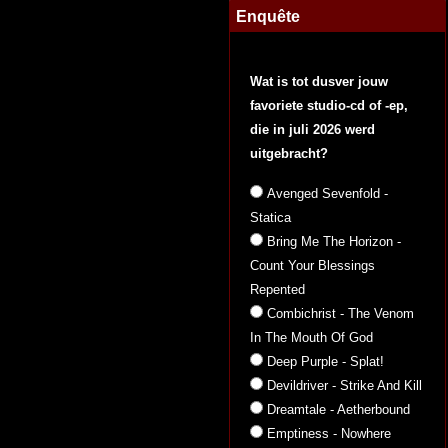
Enquête
Wat is tot dusver jouw
favoriete studio-cd of -ep,
die in juli 2026 werd
uitgebracht?
Avenged Sevenfold -
Statica
Bring Me The Horizon -
Count Your Blessings
Repented
Combichrist - The Venom
In The Mouth Of God
Deep Purple - Splat!
Devildriver - Strike And Kill
Dreamtale - Aetherbound
Emptiness - Nowhere