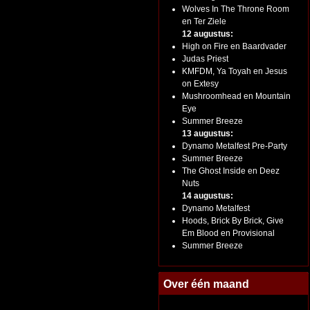
Wolves In The Throne Room
en Ter Ziele
12 augustus:
High on Fire en Baardvader
Judas Priest
KMFDM, Ya Toyah en Jesus
on Extesy
Mushroomhead en Mountain
Eye
Summer Breeze
13 augustus:
Dynamo Metalfest Pre-Party
Summer Breeze
The Ghost Inside en Deez
Nuts
14 augustus:
Dynamo Metalfest
Hoods, Brick By Brick, Give
Em Blood en Provisional
Summer Breeze
Over één maand