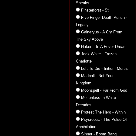
Speaks
Finsterforst - Still
Five Finger Death Punch -
Legacy
Galneryus - A Cry From
The Sky Above
Haken - In A Fever Dream
Jack White - Frozen
Charlotte
Left To Die - Initium Mortis
Madball - Not Your
Kingdom
Moonspell - Far From God
Motionless In White -
Decades
Protest The Hero - Within
Psycroptic - The Pulse Of
Annihilation
Sinner - Boom Bang