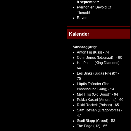
8 september:
Pyrrhon en Devoid Of
Thought
Raven
Kalender
Vandaag jarig:
Anton Fig (Kiss) - 74
Colin Jones (fotograaf)† - 90
Hal Patino (King Diamond) -
64
Les Binks (Judas Priest)† -
75
Lüpüs Thünder (The
Bloodhound Gang) - 54
Mel Tillis (Old Dogs)† - 94
Pekka Kasari (Amorphis) - 60
Rikki Rockett (Poison) - 65
Sam Totman (Dragonforce) -
47
Scott Stapp (Creed) - 53
The Edge (U2) - 65