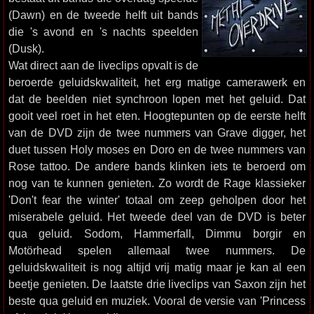
(Dawn) en de tweede helft uit bands
die 's avond en 's nachts speelden
(Dusk).
Wat direct aan de liveclips opvalt is de
beroerde geluidskwaliteit, het erg matige camerawerk en
dat de beelden niet synchroon lopen met het geluid. Dat
gooit veel roet in het eten. Hoogtepunten op de eerste helft
van de DVD zijn de twee nummers van Grave digger, het
duet tussen Holy moses en Doro en de twee nummers van
Rose tattoo. De andere bands klinken iets te beroerd om
nog van te kunnen genieten. Zo wordt de Rage klassieker
'Don't fear the winter' totaal om zeep geholpen door het
miserabele geluid. Het tweede deel van de DVD is beter
qua geluid. Sodom, Hammerfall, Dimmu borgir en
Motörhead spelen allemaal twee nummers. De
geluidskwaliteit is nog altijd vrij matig maar je kan al een
beetje genieten. De laatste drie liveclips van Saxon zijn het
beste qua geluid en muziek. Vooral de versie van 'Princess