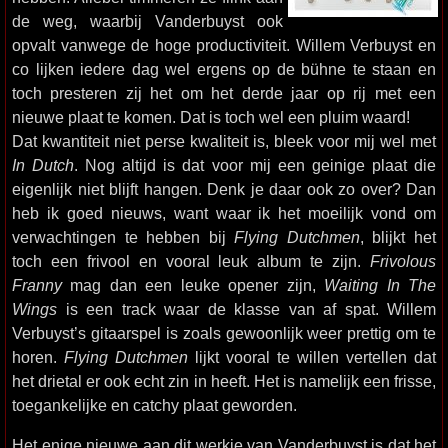
de weg, waarbij Vanderbuyst ook
opvalt vanwege de hoge productiviteit. Willem Verbuyst en
co lijken iedere dag wel ergens op de bühne te staan en
toch presteren zij het om het derde jaar op rij met een
nieuwe plaat te komen. Dat is toch wel een pluim waard!
Dat kwantiteit niet perse kwaliteit is, bleek voor mij wel met
In Dutch
. Nog altijd is dat voor mij een geinige plaat die
eigenlijk niet blijft hangen. Denk je daar ook zo over? Dan
heb ik goed nieuws, want waar ik het moeilijk vond om
verwachtingen te hebben bij
Flying Dutchmen
, blijkt het
toch een frivool en vooral leuk album te zijn.
Frivolous
Franny
mag dan een leuke opener zijn,
Waiting In The
Wings
is een track waar de klasse van af spat. Willem
Verbuyst’s gitaarspel is zoals gewoonlijk weer prettig om te
horen.
Flying Dutchmen
lijkt vooral te willen vertellen dat
het drietal er ook echt zin in heeft. Het is namelijk een frisse,
toegankelijke en catchy plaat geworden.
Het enige nieuwe aan dit werkje van Vanderbuyst is dat het