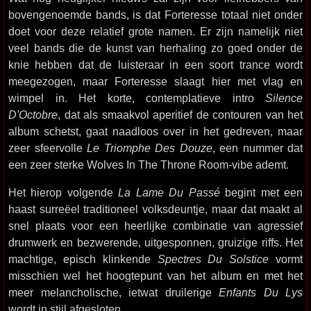
bovengenoemde bands, is dat Forteresse totaal niet onder
doet voor deze relatief grote namen. Er zijn namelijk niet
veel bands die de kunst van herhaling zo goed onder de
knie hebben dat de luisteraar in een soort trance wordt
meegezogen, maar Forteresse slaagt hier met vlag en
wimpel in. Het korte, contemplatieve intro
Silence
D'Octobre
, dat als smaakvol aperitief de contouren van het
album schetst, gaat naadloos over in het gedreven, maar
zeer sfeervolle
Le Triomphe Des Douze
, een nummer dat
een zeer sterke Wolves In The Throne Room-vibe ademt.
Het hierop volgende
La Lame Du Passé
begint met een
haast surreëel traditioneel volksdeuntje, maar dat maakt al
snel plaats voor een heerlijke combinatie van agressief
drumwerk en bezwerende, uitgesponnen, gruizige riffs. Het
machtige, episch klinkende
Spectres Du Solstice
vormt
misschien wel het hoogtepunt van het album en met het
meer melancholische, ietwat druilerige
Enfants Du Lys
wordt in stijl afgesloten.