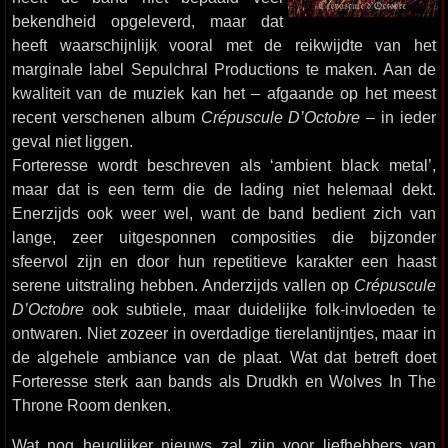
bekendheid opgeleverd, maar dat
heeft waarschijnlijk vooral met de reikwijdte van het
marginale label Sepulchral Productions te maken. Aan de
kwaliteit van de muziek kan het – afgaande op het meest
recent verschenen album
Crépuscule D’Octobre
– in ieder
geval niet liggen.
Forteresse wordt beschreven als ‘ambient black metal’,
maar dat is een term die de lading niet helemaal dekt.
Enerzijds ook weer wel, want de band bedient zich van
lange, zeer uitgesponnen composities die bijzonder
sfeervol zijn en door hun repetitieve karakter een haast
serene uitstraling hebben. Anderzijds vallen op
Crépuscule
D’Octobre
ook subtiele, maar duidelijke folk-invloeden te
ontwaren. Niet zozeer in overdadige tierelantijntjes, maar in
de algehele ambiance van de plaat. Wat dat betreft doet
Forteresse sterk aan bands als Drudkh en Wolves In The
Throne Room denken.
Wat nog heuglijker nieuws zal zijn voor liefhebbers van