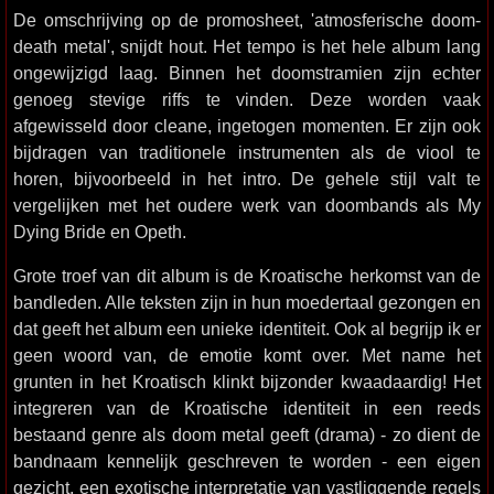
De omschrijving op de promosheet, 'atmosferische doom-
death metal', snijdt hout. Het tempo is het hele album lang
ongewijzigd laag. Binnen het doomstramien zijn echter
genoeg stevige riffs te vinden. Deze worden vaak
afgewisseld door cleane, ingetogen momenten. Er zijn ook
bijdragen van traditionele instrumenten als de viool te
horen, bijvoorbeeld in het intro. De gehele stijl valt te
vergelijken met het oudere werk van doombands als My
Dying Bride en Opeth.
Grote troef van dit album is de Kroatische herkomst van de
bandleden. Alle teksten zijn in hun moedertaal gezongen en
dat geeft het album een unieke identiteit. Ook al begrijp ik er
geen woord van, de emotie komt over. Met name het
grunten in het Kroatisch klinkt bijzonder kwaadaardig! Het
integreren van de Kroatische identiteit in een reeds
bestaand genre als doom metal geeft (drama) - zo dient de
bandnaam kennelijk geschreven te worden - een eigen
gezicht, een exotische interpretatie van vastliggende regels