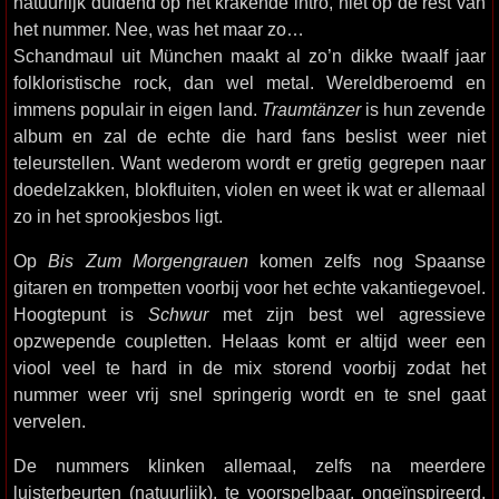
natuurlijk duidend op het krakende intro, niet op de rest van
het nummer. Nee, was het maar zo…
Schandmaul uit München maakt al zo’n dikke twaalf jaar
folkloristische rock, dan wel metal. Wereldberoemd en
immens populair in eigen land.
Traumtänzer
is hun zevende
album en zal de echte die hard fans beslist weer niet
teleurstellen. Want wederom wordt er gretig gegrepen naar
doedelzakken, blokfluiten, violen en weet ik wat er allemaal
zo in het sprookjesbos ligt.
Op
Bis Zum Morgengrauen
komen zelfs nog Spaanse
gitaren en trompetten voorbij voor het echte vakantiegevoel.
Hoogtepunt is
Schwur
met zijn best wel agressieve
opzwepende coupletten. Helaas komt er altijd weer een
viool veel te hard in de mix storend voorbij zodat het
nummer weer vrij snel springerig wordt en te snel gaat
vervelen.
De nummers klinken allemaal, zelfs na meerdere
luisterbeurten (natuurlijk), te voorspelbaar, ongeïnspireerd,