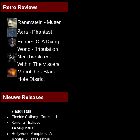
Retro-Reviews
Rammstein - Mutter
Äera - Phantast
Echoes Of A Dying
World - Tribulation
Neckbreakker -
Within The Viscera
Monolithe - Black
Hole District
Nieuwe Releases
7 augustus:
Electric Callboy - Tanzneid
Xandria - Eclipse
14 augustus:
Hollywood Vampires - At
Montreux Jazz Festival