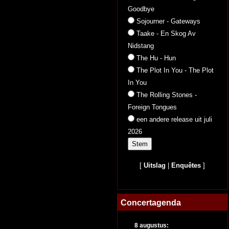
Goodbye
Sojourner - Gateways
Taake - En Skog Av
Nidstang
The Hu - Hun
The Plot In You - The Plot
In You
The Rolling Stones -
Foreign Tongues
een andere release uit juli
2026
[
Uitslag
|
Enquêtes
]
Concertagenda
8 augustus: