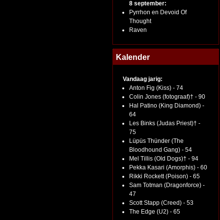
8 september:
Pyrrhon en Devoid Of
Thought
Raven
Kalender
Vandaag jarig:
Anton Fig (Kiss) - 74
Colin Jones (fotograaf)† - 90
Hal Patino (King Diamond) -
64
Les Binks (Judas Priest)† -
75
Lüpüs Thünder (The
Bloodhound Gang) - 54
Mel Tillis (Old Dogs)† - 94
Pekka Kasari (Amorphis) - 60
Rikki Rockett (Poison) - 65
Sam Totman (Dragonforce) -
47
Scott Stapp (Creed) - 53
The Edge (U2) - 65