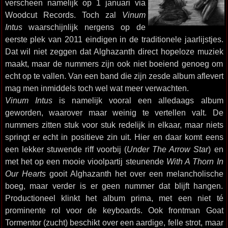
verscheen namelijk op 1 januari via
Woodcut Records. Toch zal
Vinum
Intus
waarschijnlijk nergens op de
eerste plek van 2011 eindigen in de traditionele jaarlijstjes.
Dat wil niet zeggen dat Alghazanth direct hopeloze muziek
maakt, maar de nummers zijn ook niet boeiend genoeg om
echt op te vallen. Van een band die zijn zesde album aflevert
mag men inmiddels toch wel wat meer verwachten.
Vinum Intus
is namelijk vooral een alledaags album
geworden, waarover maar weinig te vertellen valt. De
nummers zitten stuk voor stuk redelijk in elkaar, maar niets
springt er echt in positieve zin uit. Hier en daar komt eens
een lekker stuwende riff voorbij (
Under The Arrow Star
) en
met het op een mooie vioolpartij steunende
With A Thorn In
Our Hearts
gooit Alghazanth het over een melancholische
boeg, maar verder is er geen nummer dat blijft hangen.
Productioneel klinkt het album prima, met een niet té
prominente rol voor de keyboards. Ook frontman Goat
Tormentor (zucht) beschikt over een aardige, felle strot, maar