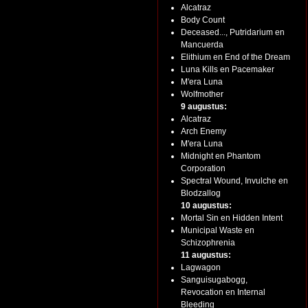
Alcatraz
Body Count
Deceased..., Putridarium en
Mancuerda
Elithium en End of the Dream
Luna Kills en Pacemaker
M'era Luna
Wolfmother
9 augustus:
Alcatraz
Arch Enemy
M'era Luna
Midnight en Phantom
Corporation
Spectral Wound, Invulche en
Blodzallog
10 augustus:
Mortal Sin en Hidden Intent
Municipal Waste en
Schizophrenia
11 augustus:
Lagwagon
Sanguisugabogg,
Revocation en Internal
Bleeding