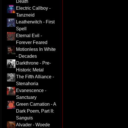
Death
Electric Callboy -
Tanzneid
Leatherwitch - First
Spell
Eternal Evil -
Forever Feared
Motionless In White
- Decades
Darkthrone - Pre-
Historic Metal
The Fifth Alliance -
Stenahoria
Evanescence -
Sanctuary
Green Carnation - A
Dark Poem, Part II:
Sanguis
Alvader - Woede