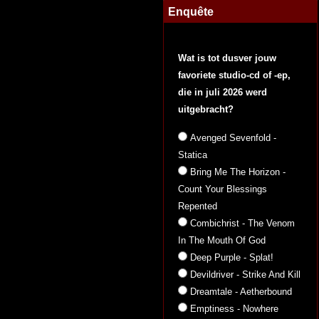
Enquête
Wat is tot dusver jouw
favoriete studio-cd of -ep,
die in juli 2026 werd
uitgebracht?
Avenged Sevenfold -
Statica
Bring Me The Horizon -
Count Your Blessings
Repented
Combichrist - The Venom
In The Mouth Of God
Deep Purple - Splat!
Devildriver - Strike And Kill
Dreamtale - Aetherbound
Emptiness - Nowhere