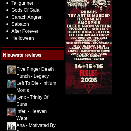
Tailgunner
Gods Of Gaia
Carach Angren
Sabaton
After Forever
Helloween
Nieuwste reviews
Five Finger Death
Punch - Legacy
Left To Die - Initium
Mortis
Lynx - Trinity Of
Suns
Inferi - Heaven
Wept
Ana - Motivated By