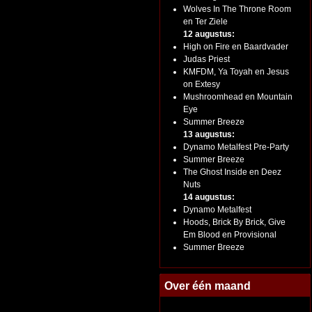
Wolves In The Throne Room
en Ter Ziele
12 augustus:
High on Fire en Baardvader
Judas Priest
KMFDM, Ya Toyah en Jesus
on Extesy
Mushroomhead en Mountain
Eye
Summer Breeze
13 augustus:
Dynamo Metalfest Pre-Party
Summer Breeze
The Ghost Inside en Deez
Nuts
14 augustus:
Dynamo Metalfest
Hoods, Brick By Brick, Give
Em Blood en Provisional
Summer Breeze
Over één maand