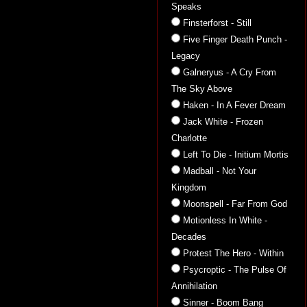
Speaks
Finsterforst - Still
Five Finger Death Punch -
Legacy
Galneryus - A Cry From
The Sky Above
Haken - In A Fever Dream
Jack White - Frozen
Charlotte
Left To Die - Initium Mortis
Madball - Not Your
Kingdom
Moonspell - Far From God
Motionless In White -
Decades
Protest The Hero - Within
Psycroptic - The Pulse Of
Annihilation
Sinner - Boom Bang