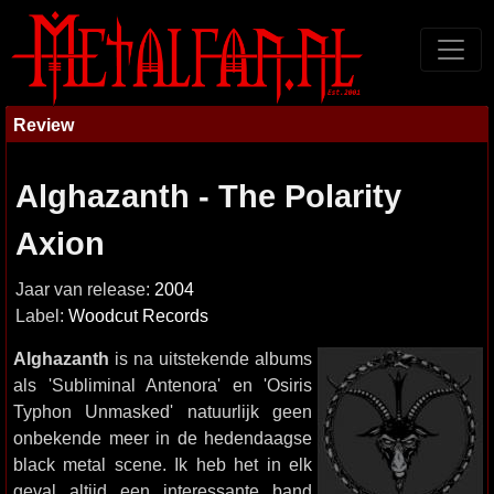
Review
Alghazanth - The Polarity
Axion
Jaar van release:
2004
Label:
Woodcut Records
Alghazanth
is na uitstekende albums
als 'Subliminal Antenora' en 'Osiris
Typhon Unmasked' natuurlijk geen
onbekende meer in de hedendaagse
black metal scene. Ik heb het in elk
geval altijd een interessante band