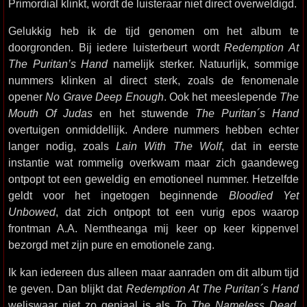
Primordial klinkt, wordt de luisteraar niet direct overweldigd.
Gelukkig heb ik de tijd genomen om het album te
doorgronden. Bij iedere luisterbeurt wordt
Redemption At
The Puritan’s Hand
namelijk sterker. Natuurlijk, sommige
nummers klinken al direct sterk, zoals de fenomenale
opener
No Grave Deep Enough
. Ook het meeslepende
The
Mouth Of Judas
en het stuwende
The Puritan´s Hand
overtuigen onmiddellijk. Andere nummers hebben echter
langer nodig, zoals
Lain With The Wolf
, dat in eerste
instantie wat rommelig overkwam maar zich gaandeweg
ontpopt tot een geweldig en emotioneel nummer. Hetzelfde
geldt voor het ingetogen beginnende
Bloodied Yet
Unbowed
, dat zich ontpopt tot een vurig epos waarop
frontman A.A. Nemtheanga mij keer op keer kippenvel
bezorgd met zijn pure en emotionele zang.
Ik kan iedereen dus alleen maar aanraden om dit album tijd
te geven. Dan blijkt dat
Redemption At The Puritan´s Hand
weliswaar niet zo geniaal is als
To The Nameless Dead
,