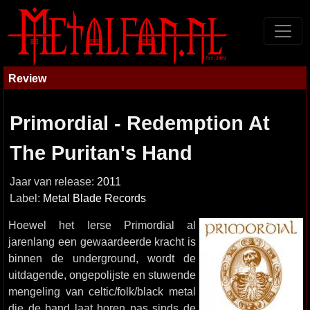
Review
Primordial - Redemption At
The Puritan's Hand
Jaar van release:
2011
Label:
Metal Blade Records
Hoewel het Ierse Primordial al
jarenlang een gewaardeerde kracht is
binnen de underground, wordt de
uitdagende, ongepolijste en stuwende
mengeling van celtic/folk/black metal
die de band laat horen pas sinds de