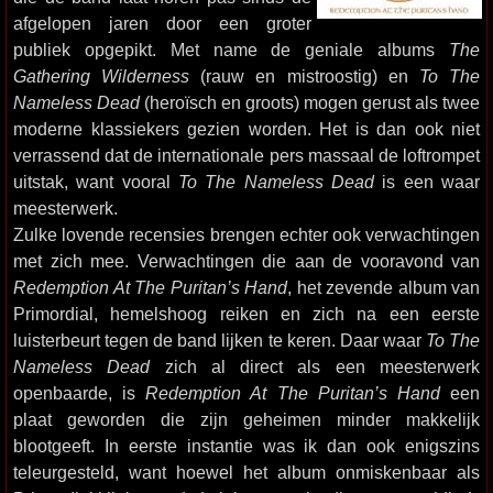
afgelopen jaren door een groter
publiek opgepikt. Met name de geniale albums
The
Gathering Wilderness
(rauw en mistroostig) en
To The
Nameless Dead
(heroïsch en groots) mogen gerust als twee
moderne klassiekers gezien worden. Het is dan ook niet
verrassend dat de internationale pers massaal de loftrompet
uitstak, want vooral
To The Nameless Dead
is een waar
meesterwerk.
Zulke lovende recensies brengen echter ook verwachtingen
met zich mee. Verwachtingen die aan de vooravond van
Redemption At The Puritan’s Hand
, het zevende album van
Primordial, hemelshoog reiken en zich na een eerste
luisterbeurt tegen de band lijken te keren. Daar waar
To The
Nameless Dead
zich al direct als een meesterwerk
openbaarde, is
Redemption At The Puritan’s Hand
een
plaat geworden die zijn geheimen minder makkelijk
blootgeeft. In eerste instantie was ik dan ook enigszins
teleurgesteld, want hoewel het album onmiskenbaar als