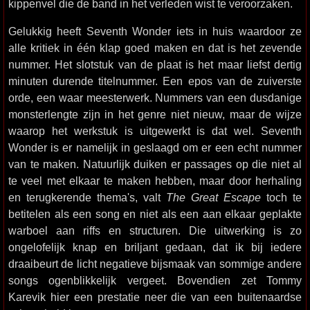
kippenvel die de band in het verleden wist te veroorzaken.
Gelukkig heeft Seventh Wonder iets in huis waardoor ze
alle kritiek in één klap goed maken en dat is het zevende
nummer. Het slotstuk van de plaat is het maar liefst dertig
minuten durende titelnummer. Een epos van de zuiverste
orde, een waar meesterwerk. Nummers van een dusdanige
monsterlengte zijn in het genre niet nieuw, maar de wijze
waarop het werkstuk is uitgewerkt is dat wel. Seventh
Wonder is er namelijk in geslaagd om er een echt nummer
van te maken. Natuurlijk duiken er passages op die niet al
te veel met elkaar te maken hebben, maar door herhaling
en terugkerende thema's, valt
The Great Escape
toch te
betitelen als een song en niet als een aan elkaar geplakte
warboel aan riffs en structuren. Die uitwerking is zo
ongelofelijk knap en briljant gedaan, dat ik bij iedere
draaibeurt de licht negatieve bijsmaak van sommige andere
songs ogenblikkelijk vergeet. Bovendien zet Tommy
Karevik hier een prestatie neer die van een buitenaardse