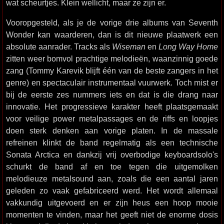
wat scheurtjes. Klein wellicht, maar ze zijn er.
Vooropgesteld, als je de vorige drie albums van Seventh
Wonder kan waarderen, dan is dit nieuwe plaatwerk een
absolute aanrader. Tracks als
Wiseman
en
Long Way Home
zitten weer bomvol prachtige melodieën, waanzinnig goede
zang (Tommy Karevik blijft één van de beste zangers in het
genre) en spectaculair instrumentaal vuurwerk. Toch mist er
bij de eerste zes nummers iets en dat is die drang naar
innovatie. Het progressieve karakter heeft plaatsgemaakt
voor veilige power metalpassages en de riffs en loopjes
doen sterk denken aan vorige platen. In de massale
refreinen klinkt de band regelmatig als een technische
Sonata Arctica en dankzij vrij overbodige keyboardsolo's
schurkt de band af en toe tegen die uitgemolken
melodieuze metalsound aan, zoals die een aantal jaren
geleden zo vaak gefabriceerd werd. Het wordt allemaal
vakkundig uitgevoerd en er zijn heus een hoop mooie
momenten te vinden, maar het geeft niet de enorme dosis