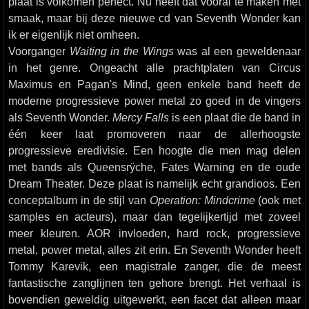
plaat is volkomen perfect. Nu heeft dat vooral te maken met
smaak, maar bij deze nieuwe cd van Seventh Wonder kan
ik er eigenlijk niet omheen.
Voorganger
Waiting in the Wings
was al een geweldenaar
in het genre. Ongeacht alle prachtplaten van Circus
Maximus en Pagan's Mind, geen enkele band heeft de
moderne progressieve power metal zo goed in de vingers
als Seventh Wonder.
Mercy Falls
is een plaat die de band in
één keer laat promoveren naar de allerhoogste
progressieve eredivisie. Een hoogte die men mag delen
met bands als Queensrÿche, Fates Warning en de oude
Dream Theater. Deze plaat is namelijk echt grandioos. Een
conceptalbum in de stijl van
Operation: Mindcrime
(ook met
samples en acteurs), maar dan tegelijkertijd met zoveel
meer kleuren. AOR invloeden, hard rock, progressieve
metal, power metal, alles zit erin. En Seventh Wonder heeft
Tommy Karevik, een magistrale zanger, die de meest
fantastische zanglijnen ten gehore brengt. Het verhaal is
bovendien geweldig uitgewerkt, een facet dat alleen maar