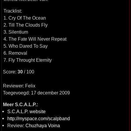
Tracklist:
1. Cry Of The Ocean
2. Till The Clouds Fly
3. Silentium
4. The Fate Will Never Repeat
5. Who Dared To Say
6. Removal
7. Fly Throught Eternity
Score:
30
/ 100
Reviewer: Felix
Toegevoegd: 17 december 2009
Meer S.C.A.L.P.:
S.C.A.L.P. website
http://myspace.com/scalpband
Review:
Chuzhaya Voina