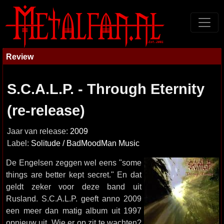
Review
S.C.A.L.P. - Through Eternity
(re-release)
Jaar van release:
2009
Label:
Solitude / BadMoodMan Music
De Engelsen zeggen wel eens "some
things are better kept secret." En dat
geldt zeker voor deze band uit
Rusland. S.C.A.L.P. geeft anno 2009
een meer dan matig album uit 1997
opnieuw uit. Wie er op zit te wachten?