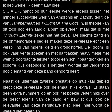
Ik heb werkelijk geen flauw idee...
S.C.A.L.P. hangt op hun eerste werkje ergens tussen het
minder succesvolle werk van Amorphis en Bathory ten tijde
van
Hammerheart
en
Twilight Of The Gods
in. In theorie kan
dit toch nog een aardig album opleveren, maar dat is met
Through Eternity
zeker niet het geval. De slechte zang en
de onmemorabele liedjes maken deze re-release echt een
verspilling van moeite, geld en grondstoffen. De "doom" is
ook vaak ver te zoeken en met halfbakken heavy metal met
weinig doordachte teksten (door een schijnbaar dronken en
schorre Rus gezongen) is het geen wonder dat verder nog
nooit iemand van deze band gehoord heeft.
Naast de uitermate zwakke prestatie op muzikaal gebied
biedt deze re-release ook helemaal niks extra's. Er staan
geen extra nummers op en ook het boekje vertelt niks over
de geschiedenis van de band en bewijst dus ook de
relevantie van deze heruitgave niet. Nee, hier wordt de
wereld niet beter van.