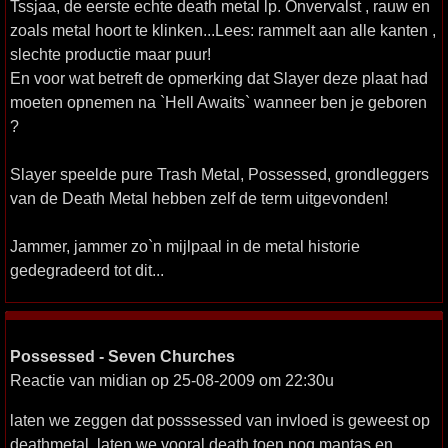
Tssjaa, de eerste echte death metal lp. Onvervalst , rauw en
zoals metal hoort te klinken...Lees: rammelt aan alle kanten ,
slechte productie maar puur!
En voor wat betreft de opmerking dat Slayer deze plaat had
moeten opnemen na `Hell Awaits` wanneer ben je geboren
?
Slayer speelde pure Trash Metal, Possessed, grondleggers
van de Death Metal hebben zelf de term uitgevonden!
Jammer, jammer zo`n mijlpaal in de metal historie
gedegradeerd tot dit...
Possessed - Seven Churches
Reactie van midian op 25-08-2009 om 22:30u
laten we zeggen dat posssessed van invloed is geweest op
deathmetal. laten we vooral death,toen nog mantas en