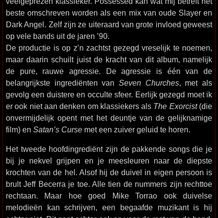
veelgeprezen klassieker. Possessed kan wat mij betreft het
beste omschreven worden als een mix van oude Slayer en
Dark Angel. Zelf zijn ze uiteraard van grote invloed geweest
op vele bands uit de jaren ’90.
De productie is op z’n zachtst gezegd vreselijk te noemen,
maar daarin schuilt juist de kracht van dit album, namelijk
de pure, rauwe agressie. De agressie is één van de
belangrijkste ingrediënten van
Seven Churches
, met als
gevolg een duistere en occulte sfeer. Eerlijk gezegd moet ik
er ook niet aan denken om klassiekers als
The Exorcist
(die
onvermijdelijk opent met het deuntje van de gelijknamige
film) en
Satan’s Curse
met een zuiver geluid te horen.
Het tweede hoofdingrediënt zijn de pakkende songs die je
bij je nekvel grijpen en je meesleuren naar de diepste
krochten van de hel. Alsof hij de duivel in eigen persoon is
brult Jeff Becerra je toe. Alle tien de nummers zijn rechttoe
rechtaan. Maar hoe goed Mike Torrao ook duivelse
melodieën kan schrijven, een begaafde muzikant is hij