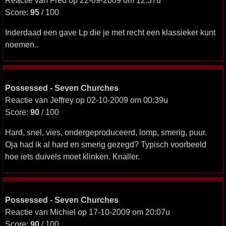
Reactie van Fred op 22-09-2009 om 12:37u
Score:
95
/ 100
Inderdaad een gave Lp die je met recht een klassieker kunt
noemen..
Possessed - Seven Churches
Reactie van Jeffrey op 02-10-2009 om 00:39u
Score:
90
/ 100
Hard, snel, vies, ondergeproduceerd, lomp, smerig, puur.
Oja had ik al hard en smerig gezegd? Typisch voorbeeld
hoe iets duivels moet klinken. Knaller.
Possessed - Seven Churches
Reactie van Michiel op 17-10-2009 om 20:07u
Score:
90
/ 100