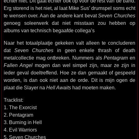
echter niet. Dit gaat echter ook op voor de rest van de band.
Erg storend is het niet, al laat Mike Sus’ drumspel soms echt
te wensen over. Aan de andere kant bevat
Seven Churches
genoeg soleerwerk dat niet misstaan zou hebben op
albums van technisch begaafde collega’s
Naar het totaalplaatje gekeken valt alleen te concluderen
dat
Seven Churches
in geen enkele thrash of death
metalcollectie mag ontbreken. Nummers als
Pentagram
en
Fallen Angel
mogen dan wel simpel zijn, maar ze zijn in
ieder geval doeltreffend. Hoe ze dan gemaakt of gespeeld
worden, is dan ook niet aan de orde. Dit is mijn ogen de
plaat die Slayer na
Hell Awaits
had moeten maken.
Tracklist:
1. The Exorcist
2. Pentagram
3. Burning in Hell
4. Evil Warriors
5. Seven Churches