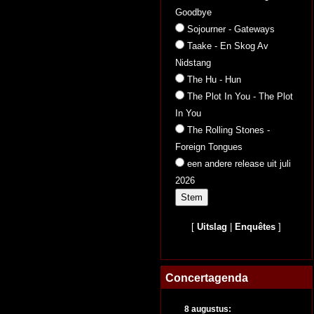
Goodbye
Sojourner - Gateways
Taake - En Skog Av
Nidstang
The Hu - Hun
The Plot In You - The Plot
In You
The Rolling Stones -
Foreign Tongues
een andere release uit juli
2026
[
Uitslag
|
Enquêtes
]
Concertagenda
8 augustus: