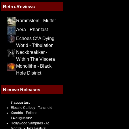
Retro-Reviews
Rammstein - Mutter
Äera - Phantast
Echoes Of A Dying
World - Tribulation
Neckbreakker -
Within The Viscera
Monolithe - Black
Hole District
Nieuwe Releases
7 augustus:
Electric Callboy - Tanzneid
Xandria - Eclipse
14 augustus:
Hollywood Vampires - At
Montreux Jazz Festival