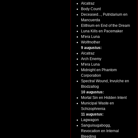
Alcatraz
Body Count
Deceased..., Putridarium en
Mancuerda
Elithium en End of the Dream
Luna Kills en Pacemaker
M'era Luna
Wolfmother
9 augustus:
Alcatraz
Arch Enemy
M'era Luna
Midnight en Phantom
Corporation
Spectral Wound, Invulche en
Blodzallog
10 augustus:
Mortal Sin en Hidden Intent
Municipal Waste en
Schizophrenia
11 augustus:
Lagwagon
Sanguisugabogg,
Revocation en Internal
Bleeding