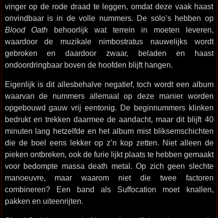
vinger op de rode draad te leggen, omdat deze vaak haast
onvindbaar is in de volle nummers. De solo’s hebben op
Blood Oath
behoorlijk wat terrein in moeten leveren,
waardoor de muzikale nimbostratus nauwelijks wordt
gebroken en daardoor zwaar, beladen en haast
ondoordringbaar boven de hoofden blijft hangen.
Eigenlijk is dit allesbehalve negatief, toch wordt een album
waarvan de nummers allemaal op deze manier worden
opgebouwd gauw vrij eentonig. De beginnummers klinken
bedrukt en trekken daarmee de aandacht, maar dit blijft 40
minuten lang hetzelfde en het album mist bliksemschichten
die de boel eens lekker op z’n kop zetten. Niet alleen de
pieken ontbreken, ook de furie lijkt plaats te hebben gemaakt
voor bedompte massa death metal. Op zich geen slechte
manoeuvre, maar waarom niet die twee factoren
combineren? Een band als Suffocation moet knallen,
pakken en uiteenrijten.