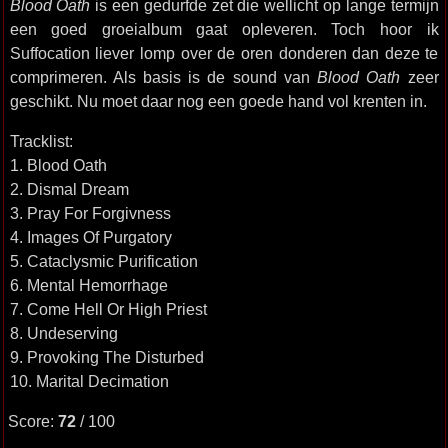
Blood Oath
is een gedurfde zet die wellicht op lange termijn
een goed groeialbum gaat opleveren. Toch hoor ik
Suffocation liever lomp over de oren donderen dan deze te
comprimeren. Als basis is de sound van
Blood Oath
zeer
geschikt. Nu moet daar nog een goede hand vol krenten in.
Tracklist:
1. Blood Oath
2. Dismal Dream
3. Pray For Forgivness
4. Images Of Purgatory
5. Cataclysmic Purification
6. Mental Hemorrhage
7. Come Hell Or High Priest
8. Undeserving
9. Provoking The Disturbed
10. Marital Decimation
Score:
72
/ 100