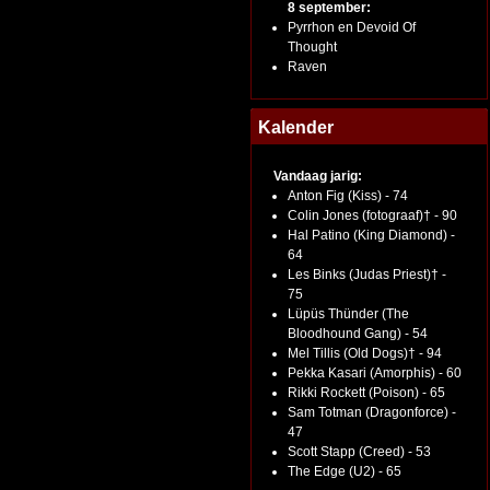
8 september:
Pyrrhon en Devoid Of
Thought
Raven
Kalender
Vandaag jarig:
Anton Fig (Kiss) - 74
Colin Jones (fotograaf)† - 90
Hal Patino (King Diamond) -
64
Les Binks (Judas Priest)† -
75
Lüpüs Thünder (The
Bloodhound Gang) - 54
Mel Tillis (Old Dogs)† - 94
Pekka Kasari (Amorphis) - 60
Rikki Rockett (Poison) - 65
Sam Totman (Dragonforce) -
47
Scott Stapp (Creed) - 53
The Edge (U2) - 65