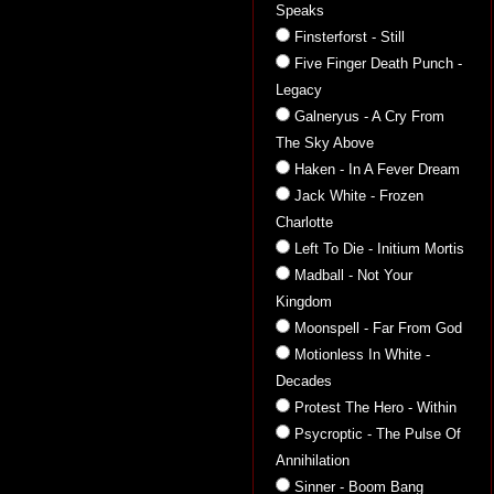
Speaks
Finsterforst - Still
Five Finger Death Punch -
Legacy
Galneryus - A Cry From
The Sky Above
Haken - In A Fever Dream
Jack White - Frozen
Charlotte
Left To Die - Initium Mortis
Madball - Not Your
Kingdom
Moonspell - Far From God
Motionless In White -
Decades
Protest The Hero - Within
Psycroptic - The Pulse Of
Annihilation
Sinner - Boom Bang