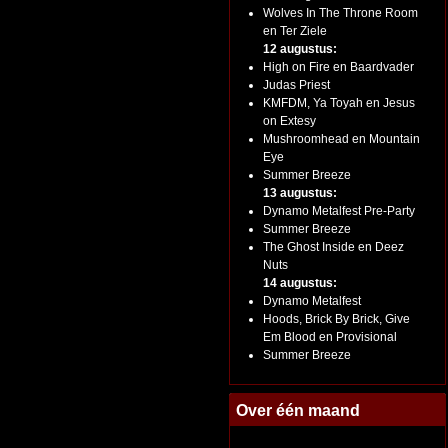
Wolves In The Throne Room
en Ter Ziele
12 augustus:
High on Fire en Baardvader
Judas Priest
KMFDM, Ya Toyah en Jesus
on Extesy
Mushroomhead en Mountain
Eye
Summer Breeze
13 augustus:
Dynamo Metalfest Pre-Party
Summer Breeze
The Ghost Inside en Deez
Nuts
14 augustus:
Dynamo Metalfest
Hoods, Brick By Brick, Give
Em Blood en Provisional
Summer Breeze
Over één maand