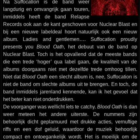
Na
Suffocation
is de band weer
langdurig en omvangrijk gaan touren,
inmiddels heeft de band Relapse
Records ook aan de kant geschoven voor Nuclear Blast en
bij een nieuwe labeldeal hoort natuurlijk ook een nieuw
album. Ladies and gentlemen…. Suffocation proudly
presents you
Blood Oath
, het debuut van de band op
Nuclear Blast. Toch is het opvallend dat de meeste bands
die een trede ‘hoger’ qua label gaan, de kwaliteit van de
albums doorgaans niet met dezelfde trede omhoog tillen.
Niet dat
Blood Oath
een slecht album is, nee, Suffocation is
niet de band om slechte albums uit te brengen. En toch, de
band inmiddels jarenland kennende, kan ik het gevoel dat
het beter kan niet onderdrukken.
De voorganger was wellicht íets te catchy.
Blood Oath
is dan
weer meteen het andere uiterste. De nummers zijn
behoorlijk dicht geplamuurd met drukke acties, vernuftige
riffs en een dof geluid, waardoor de muziek behoorlijk
compact en ontoegankelijk wordt. Het is moeilijk om de