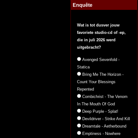
Enquête
Wat is tot dusver jouw
favoriete studio-cd of -ep,
die in juli 2026 werd
uitgebracht?
Avenged Sevenfold -
Statica
Bring Me The Horizon -
Count Your Blessings
Repented
Combichrist - The Venom
In The Mouth Of God
Deep Purple - Splat!
Devildriver - Strike And Kill
Dreamtale - Aetherbound
Emptiness - Nowhere