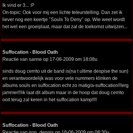
Ik vind er 3... :P
On-topic: Ook voor mij een lichte teleurstelling. Dan zet ik
liever nog een keertje "Souls To Deny" op. Wie weet wordt
het wel een groeiplaat, maar dat zal de toekomst uitwijzen...
Suffocation - Blood Oath
Reactie van sanne op 17-06-2009 om 18:08u
sinds doug cerrito uit de band is(na t ultime despise the sun)
en verantwoordelijk was voor vele nummers klinken de
albums souls en suffocation echt zo matig/a-suffocation!!!erg
jammer!!!ik laat dit album maar in de hoop dat doug cerrito
ooit terug zal keren in het suffocation kamp!!!!
Suffocation - Blood Oath
Reactie van iron_dennis op 18-06-2009 om 08:30u