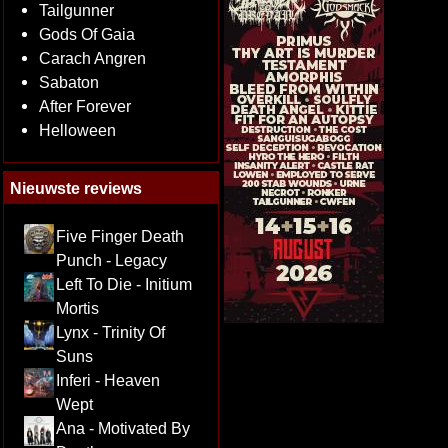
Tailgunner
Gods Of Gaia
Carach Angren
Sabaton
After Forever
Helloween
Nieuwste reviews
Five Finger Death
Punch - Legacy
Left To Die - Initium
Mortis
Lynx - Trinity Of
Suns
Inferi - Heaven
Wept
Ana - Motivated By