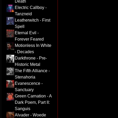
Death
Electric Callboy -
Tanzneid
Leatherwitch - First
Spell
Eternal Evil -
Forever Feared
Motionless In White
- Decades
Darkthrone - Pre-
Historic Metal
The Fifth Alliance -
Stenahoria
Evanescence -
Sanctuary
Green Carnation - A
Dark Poem, Part II:
Sanguis
Alvader - Woede