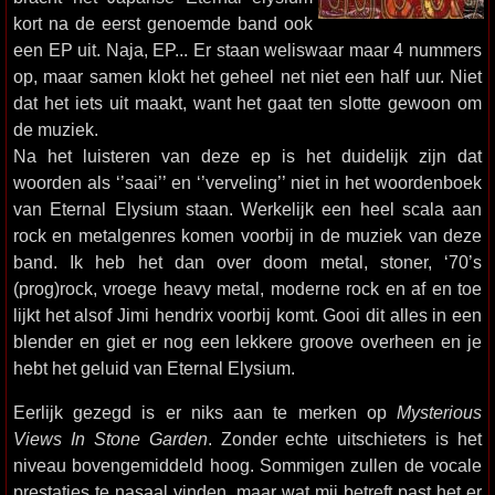
kort na de eerst genoemde band ook
een EP uit. Naja, EP... Er staan weliswaar maar 4 nummers
op, maar samen klokt het geheel net niet een half uur. Niet
dat het iets uit maakt, want het gaat ten slotte gewoon om
de muziek.
Na het luisteren van deze ep is het duidelijk zijn dat
woorden als ‘’saai’’ en ‘’verveling’’ niet in het woordenboek
van Eternal Elysium staan. Werkelijk een heel scala aan
rock en metalgenres komen voorbij in de muziek van deze
band. Ik heb het dan over doom metal, stoner, ‘70’s
(prog)rock, vroege heavy metal, moderne rock en af en toe
lijkt het alsof Jimi hendrix voorbij komt. Gooi dit alles in een
blender en giet er nog een lekkere groove overheen en je
hebt het geluid van Eternal Elysium.
Eerlijk gezegd is er niks aan te merken op
Mysterious
Views In Stone Garden
. Zonder echte uitschieters is het
niveau bovengemiddeld hoog. Sommigen zullen de vocale
prestaties te nasaal vinden, maar wat mij betreft past het er