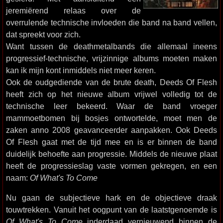
jeremiërend relaas over de
overrulende technische invloeden die band na band vellen,
dat spreekt voor zich.
Want tussen de deathmetalbands die allemaal ineens
progressief-technische, vrijzinnige albums moeten maken
kan ik mijn kont inmiddels niet meer keren.
Ook de oudgediende van de brute death, Deeds Of Flesh
heeft zich op het nieuwe album vrijwel volledig tot de
technische leer bekeerd. Waar de band vroeger
mammoetbomen bij bosjes ontwortelde, moet men de
zaken anno 2008 geavanceerder aanpakken. Ook Deeds
Of Flesh gaat met de tijd mee en is er binnen de band
duidelijk behoefte aan progressie. Middels de nieuwe plaat
heeft de progressieslag vaste vormen gekregen, en een
naam:
Of What's To Come
Nu gaan de subjectieve hark en de objectieve draak
touwtrekken. Vanuit het oogpunt van de laatstgenoemde is
Of What's To Come
inderdaad vernieuwend binnen de