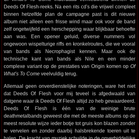
Deeds Of Flesh-reeks. Na een rits cd's die vrijwel compleet
binnen hetzelfde plan de campagne past is dit nieuwe
album niet alleen een frisse wind maar ook voor de band
zelf ongetwijfeld een herschepping waar blijkbaar behoefte
aan was. Een opener geluid, diverse nummers vol
ongewoon wispelturige riffs en kronkelroutes, die we vooral
van bands als Necrophagist kennen. Maar ook de
technische kant van bands als Nile en een minder
complexe variant op de prestaties van Origin komen op
Of
What's To Come
veelvuldig terug.
Allemaal geen onverdienstelijke noteringen, ware het niet
dat Deeds Of Flesh voor mij teveel is afgedwaald van
datgene waar ik Deeds Of Flesh altijd zo heb gewaardeerd.
Deeds Of Flesh is één van de weinige brute
deathmetalbands geweest die met de meeste albums op de
meest resolute wijze ieder botje tot gruis kon blazen zonder
te vervelen en zonder daarbij halsbrekende toeren uit te
halen. De kracht van muziek schuilde in de onverbiddelijke