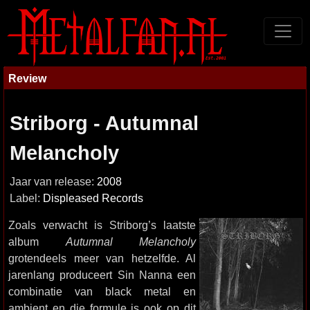
Review
Striborg - Autumnal
Melancholy
Jaar van release:
2008
Label:
Displeased Records
Zoals verwacht is Striborg’s laatste
album
Autumnal Melancholy
grotendeels meer van hetzelfde. Al
jarenlang produceert Sin Nanna een
combinatie van black metal en
ambient en die formule is ook op dit