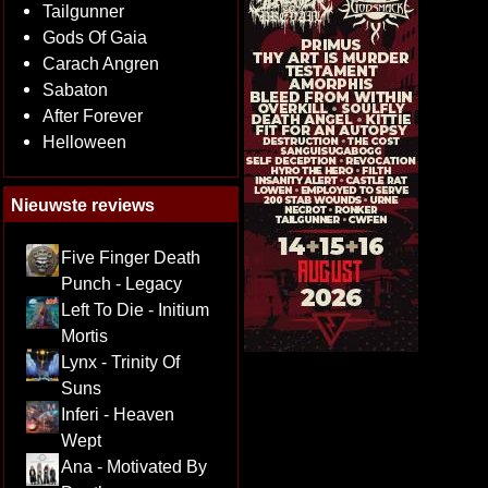
Tailgunner
Gods Of Gaia
Carach Angren
Sabaton
After Forever
Helloween
Nieuwste reviews
Five Finger Death
Punch - Legacy
Left To Die - Initium
Mortis
Lynx - Trinity Of
Suns
Inferi - Heaven
Wept
Ana - Motivated By