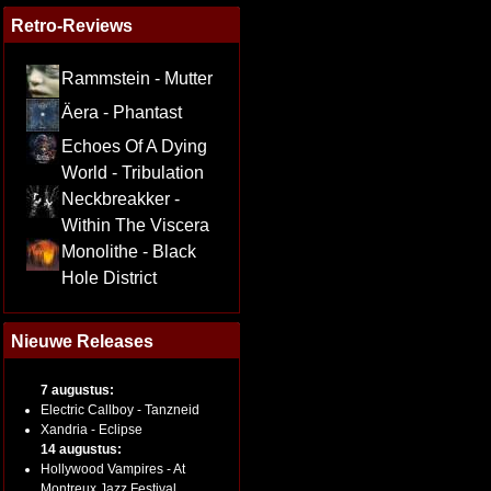
Retro-Reviews
Rammstein - Mutter
Äera - Phantast
Echoes Of A Dying
World - Tribulation
Neckbreakker -
Within The Viscera
Monolithe - Black
Hole District
Nieuwe Releases
7 augustus:
Electric Callboy - Tanzneid
Xandria - Eclipse
14 augustus:
Hollywood Vampires - At
Montreux Jazz Festival