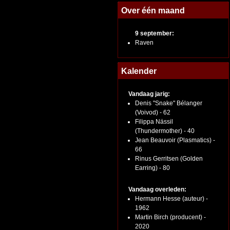
Over één maand
9 september:
Raven
Kalender
Vandaag jarig:
Denis "Snake" Bélanger
(Voivod) - 62
Filippa Nässil
(Thundermother) - 40
Jean Beauvoir (Plasmatics) -
66
Rinus Gerritsen (Golden
Earring) - 80
Vandaag overleden:
Hermann Hesse (auteur) -
1962
Martin Birch (producent) -
2020