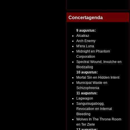
Concertagenda
9 augustus:
Alcatraz
Arch Enemy
M'era Luna
Midnight en Phantom
Corporation
Spectral Wound, Invulche en
Blodzallog
10 augustus:
Mortal Sin en Hidden Intent
Municipal Waste en
Schizophrenia
11 augustus:
Lagwagon
Sanguisugabogg,
Revocation en Internal
Bleeding
Wolves In The Throne Room
en Ter Ziele
12 augustus: