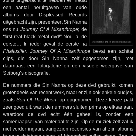
splits uitgebracht te hebben en nadat
een aantal heruitgaven van oude
albums door Displeased Records
uitgebracht zijn, presenteert Sin Nanna
ons nu
Journey Of A Misanthrope
; de
“first real black metal dvd!” Nou ja, de
eerste… In ieder geval de eerste na
Phallusifer
.
Journey Of A Misanthrope
bevat een achttal
clips, die door Sin Nanna zelf opgenomen zijn, met
daarnaast een fotogalerie en een visuele weergave van
Striborg’s discografie.
De nummers die Sin Nanna op deze dvd gebruikt, komen
grotendeels van recent werk, maar er zijn ook enkele oudjes,
zoals
Son Of The Moon
, op opgenomen. Deze keuze pakt
zeer goed uit, want de nummers sluiten prima op elkaar aan,
waardoor de dvd echt één geheel is, zonder een
samenraapsel van materiaal te zijn. Op de muziek zelf zal ik
niet verder ingaan, aangezien recensies van al zijn albums