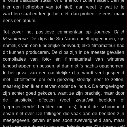
in onze database staan, of binnenkort zullen staan. Ben je
hier een liefhebber van (of niet), dan weet je wat je te
wachten staat en ken je het niet, dan probeer je eerst maar
eens een album.
Tot zover het positieve commentaar op
Journey Of A
Misanthrope
. De clips die Sin Nanna heeft opgenomen, zijn
namelijk van een kinderlijke eenvoud; elke filmamateur had
dit kunnen produceren. De clips zijn in de meeste gevallen
compilaties van foto- en filmmateriaal van winterse
landschappen en bossen, al dan niet ’s nachts opgenomen.
In het geval van een nachtelijke clip, wordt veel gespeeld
met lichteffecten om een griezelig sfeertje neer te zetten,
maar erg ben ik er niet van onder de indruk. De omgevingen
zijn echter goed gekozen, want ze zijn prachtig, maar door
de ‘artistieke’ effecten (veel zwart/wit beelden of
‘geprojecteerde’ beelden met ruis), komt de schoonheid
ervan niet over. De trillingen die vaak aan de beelden zijn
meegegeven, geven er een soort zweverigheid aan, maar