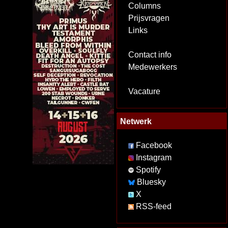
Columns
Prijsvragen
Links
Contact info
Medewerkers
Vacature
Netwerk
Facebook
Instagram
Spotify
Bluesky
X
RSS-feed