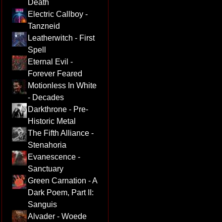
Death
Electric Callboy -
Tanzneid
Leatherwitch - First
Spell
Eternal Evil -
Forever Feared
Motionless In White
- Decades
Darkthrone - Pre-
Historic Metal
The Fifth Alliance -
Stenahoria
Evanescence -
Sanctuary
Green Carnation - A
Dark Poem, Part II:
Sanguis
Alvader - Woede