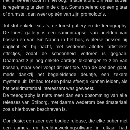
het is me een doorn in het oog. Irritatie alom. Sin Nanna zelf
is regelmatig te zien in de clips. Soms spelend op een gitaar
of drumstel, dan weer op één van zijn promofoto’s.
Tot slot enkele extra’s; de forest gallery en de treeography.
De forest gallery is een samenraapsel van beelden van
bossen en van Sin Nanna in het bos; winterse bossen bij
daglicht en bij nacht, met wederom allerlei ‘artistieke’
effectjes, zodat de schoonheid verloren is gegaan.
Daarnaast zijn nog enkele aardige tekeningen te zien van
bossen, maar veel voegt dit niet toe. Van de beelden gaat,
mede dankzij het begeleidende deuntje, een zekere
mysterie uit. Dit had tot een prima sfeertje kunnen leiden, als
het beeldmateriaal interessant was geweest.
De treeography is niets meer dan een opsomming van alle
releases van Striborg, met daarna wederom beeldmateriaal
zoals hierboven beschreven is.
Conclusie: een zeer overbodige release, die elke puber met
een camera en beeldbewerkingsoftware in elkaar had