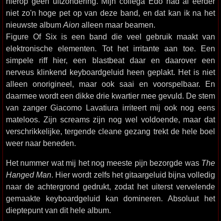
hierop geen uitzondering. Mijn collega Edo had al eerder
niet zo'n hoge pet op van deze band, en dat kan ik na het
nieuwste album
Aion
alleen maar beamen.
Figure Of Six is een band die veel gebruik maakt van
elektronische elementen. Tot het irritante aan toe. Een
simpele riff hier, een blastbeat daar en daarover een
nerveus klinkend keyboardgeluid heen geplakt. Het is niet
alleen onorigineel, maar ook saai en voorspelbaar. En
daarmee wordt een dikke drie kwartier mee gevuld. De stem
van zanger Giacomo Lavatiura irriteert mij ook nog eens
mateloos. Zijn screams zijn nog wel voldoende, maar dat
verschrikkelijke, tergende cleane gezang trekt de hele boel
weer naar beneden.
Het nummer wat mij het nog meeste pijn bezorgde was
The
Hanged Man
. Hier wordt zelfs het gitaargeluid bijna volledig
naar de achtergrond gedrukt, zodat het uiterst vervelende
gemaakte keyboardgeluid kan domineren. Absoluut het
dieptepunt van dit hele album.