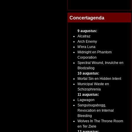
Concertagenda
9 augustus:
Alcatraz
Arch Enemy
M'era Luna
Midnight en Phantom
Corporation
Spectral Wound, Invulche en
Blodzallog
10 augustus:
Mortal Sin en Hidden Intent
Municipal Waste en
Schizophrenia
11 augustus:
Lagwagon
Sanguisugabogg,
Revocation en Internal
Bleeding
Wolves In The Throne Room
en Ter Ziele
12 augustus: