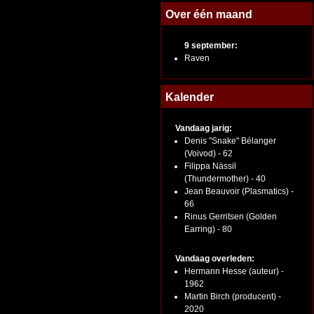
Over één maand
9 september:
Raven
Kalender
Vandaag jarig:
Denis "Snake" Bélanger
(Voivod) - 62
Filippa Nässil
(Thundermother) - 40
Jean Beauvoir (Plasmatics) -
66
Rinus Gerritsen (Golden
Earring) - 80
Vandaag overleden:
Hermann Hesse (auteur) -
1962
Martin Birch (producent) -
2020