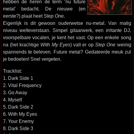
hebben de heren de term ‘nu future
metal’ bedacht. De nieuwe (en
eerste?) plaat heet
Step One.
Eigenlijk is dit gewoon ouderwetse nu-metal. Van matig
niveau welteverstaan. Simpel gitaarwerk, een irritante DJ,
voorspelbare vocalen, je kent het vast. Op een enkele song
na (het krachtige
With My Eyes
) valt er op
Step One
weinig
spannends te beleven. Future metal? Gedateerde meuk zul
je bedoelen! Snel vergeten.
Tracklist:
1. Dark Side 1
2. Vital Frequency
3. Go Away
4. Myself
5. Dark Side 2
6. With My Eyes
7. Your Enemy
8. Dark Side 3