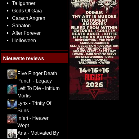
Tailgunner
Gods Of Gaia
Carach Angren
Sabaton
After Forever
Helloween
Nieuwste reviews
Five Finger Death
Punch - Legacy
Left To Die - Initium
Mortis
Lynx - Trinity Of
Suns
Inferi - Heaven
Wept
Ana - Motivated By