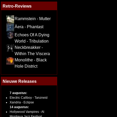
Retro-Reviews
Rammstein - Mutter
Äera - Phantast
Echoes Of A Dying
World - Tribulation
Neckbreakker -
Within The Viscera
Monolithe - Black
Hole District
Nieuwe Releases
7 augustus:
Electric Callboy - Tanzneid
Xandria - Eclipse
14 augustus:
Hollywood Vampires - At
Montreux Jazz Festival