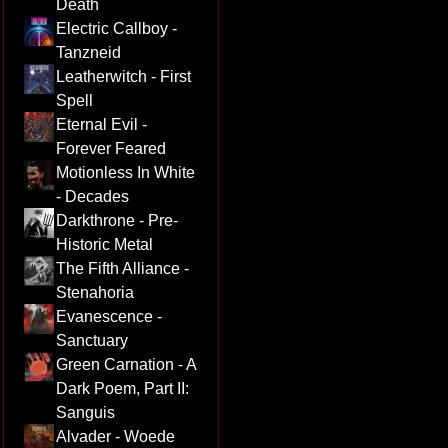
Death
Electric Callboy -
Tanzneid
Leatherwitch - First
Spell
Eternal Evil -
Forever Feared
Motionless In White
- Decades
Darkthrone - Pre-
Historic Metal
The Fifth Alliance -
Stenahoria
Evanescence -
Sanctuary
Green Carnation - A
Dark Poem, Part II:
Sanguis
Alvader - Woede