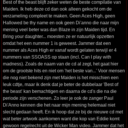
Best of the beast blijft zeker weten de beste compilatie van
Maiden. Ik heb deze cd dan ook alleen gekocht om de
verzameling compleet te maken. Geen Aces High, geen
Hallowed be thy name en ook geen Di'anno die naar mijn
mening veel beter was dan Blaze in zijn Maiden tijd. En
Bring your daughter... moesten ze er natuurlijk opzetten
omdat het een nummer 1 is geweest. Jammer dat een
nummer als Aces High er vanaf wordt gelaten terwijl er 4
nummers van SSOASS op staan (incl. Can I play with
madness). Zoals de naam van de cd al zegt, het gaat hier
om de grootste hits en niet om 'het beste van...' Voor mensen
die nog niet bekend zijn met Maiden is het misschien een
leuk cdtje, maar ik denk dat je beter de dubbelaar 'Best of
the beast' kan bemachtigen en daarna de cd's die na die
periode zijn verschenen. Zo leer je ook de zanger Paul
Di'Anno kennen die het naar mijn mening helemaal niet
slecht gedaan heeft. En ik hoop dat ze bij de nieuwe cd met
wat beter artwork aankomen want die kop van Eddie komt
gewoon regelrecht uit de Wicker Man video. Jammer dat het