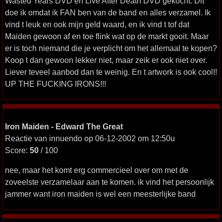
Wasted Years DVD en Live After Death DVD gekocht. Dit
doe ik omdat ik FAN ben van de band en alles verzamel. Ik
vind t leuk en ook mijn geld waard, en ik vind t tof dat
Maiden gewoon af en toe flink wat op de markt gooit. Maar
er is toch niemand die je verplicht om het allemaal te kopen?
Koop t dan gewoon lekker niet, maar zeik er ook niet over.
Liever teveel aanbod dan te weinig. En t artwork is ook cool!!
UP THE FUCKING IRONS!!!
Iron Maiden - Edward The Great
Reactie van innuendo op 06-12-2002 om 12:50u
Score:
50
/ 100
nee, maar het komt erg commercieel over om met de
zoveelste verzamelaar aan te komen. ik vind het persoonlijk
jammer want iron maiden is wel een meesterlijke band