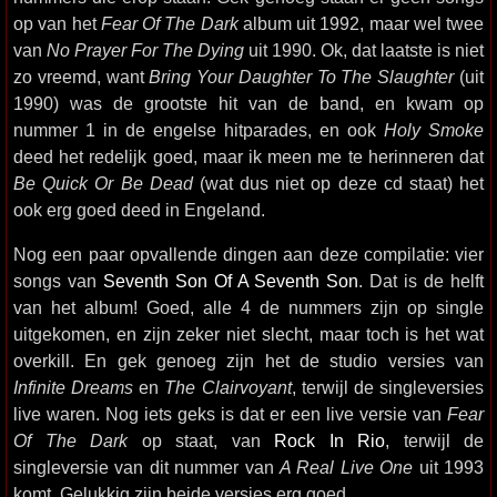
op van het
Fear Of The Dark
album uit 1992, maar wel twee
van
No Prayer For The Dying
uit 1990. Ok, dat laatste is niet
zo vreemd, want
Bring Your Daughter To The Slaughter
(uit
1990) was de grootste hit van de band, en kwam op
nummer 1 in de engelse hitparades, en ook
Holy Smoke
deed het redelijk goed, maar ik meen me te herinneren dat
Be Quick Or Be Dead
(wat dus niet op deze cd staat) het
ook erg goed deed in Engeland.
Nog een paar opvallende dingen aan deze compilatie: vier
songs van
Seventh Son Of A Seventh Son
. Dat is de helft
van het album! Goed, alle 4 de nummers zijn op single
uitgekomen, en zijn zeker niet slecht, maar toch is het wat
overkill. En gek genoeg zijn het de studio versies van
Infinite Dreams
en
The Clairvoyant
, terwijl de singleversies
live waren. Nog iets geks is dat er een live versie van
Fear
Of The Dark
op staat, van
Rock In Rio
, terwijl de
singleversie van dit nummer van
A Real Live One
uit 1993
komt. Gelukkig zijn beide versies erg goed.