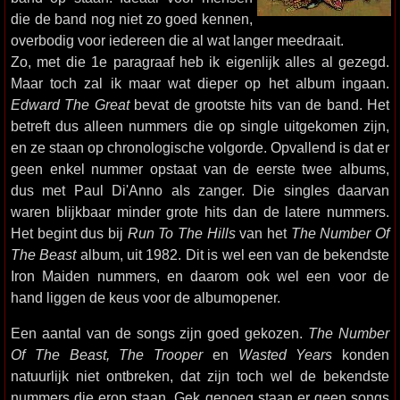
die de band nog niet zo goed kennen,
overbodig voor iedereen die al wat langer meedraait.
Zo, met die 1e paragraaf heb ik eigenlijk alles al gezegd.
Maar toch zal ik maar wat dieper op het album ingaan.
Edward The Great
bevat de grootste hits van de band. Het
betreft dus alleen nummers die op single uitgekomen zijn,
en ze staan op chronologische volgorde. Opvallend is dat er
geen enkel nummer opstaat van de eerste twee albums,
dus met Paul Di'Anno als zanger. Die singles daarvan
waren blijkbaar minder grote hits dan de latere nummers.
Het begint dus bij
Run To The Hills
van het
The Number Of
The Beast
album, uit 1982. Dit is wel een van de bekendste
Iron Maiden nummers, en daarom ook wel een voor de
hand liggen de keus voor de albumopener.
Een aantal van de songs zijn goed gekozen.
The Number
Of The Beast, The Trooper
en
Wasted Years
konden
natuurlijk niet ontbreken, dat zijn toch wel de bekendste
nummers die erop staan. Gek genoeg staan er geen songs