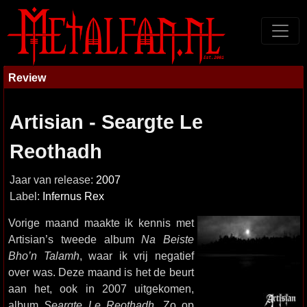
Review
Artisian - Seargte Le
Reothadh
Jaar van release:
2007
Label:
Infernus Rex
Vorige maand maakte ik kennis met
Artisian’s tweede album
Na Beiste
Bho’n Talamh
, waar ik vrij negatief
over was. Deze maand is het de beurt
aan het, ook in 2007 uitgekomen,
album
Seargte Le Reothadh
. Zo op