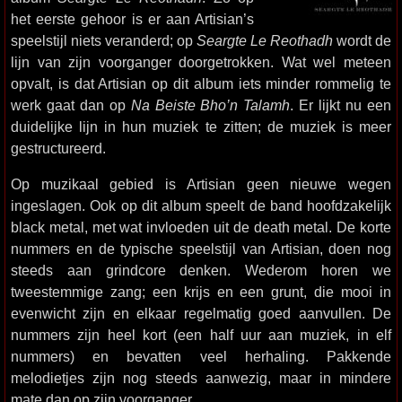
het eerste gehoor is er aan Artisian’s
speelstijl niets veranderd; op
Seargte Le Reothadh
wordt de
lijn van zijn voorganger doorgetrokken. Wat wel meteen
opvalt, is dat Artisian op dit album iets minder rommelig te
werk gaat dan op
Na Beiste Bho’n Talamh
. Er lijkt nu een
duidelijke lijn in hun muziek te zitten; de muziek is meer
gestructureerd.
Op muzikaal gebied is Artisian geen nieuwe wegen
ingeslagen. Ook op dit album speelt de band hoofdzakelijk
black metal, met wat invloeden uit de death metal. De korte
nummers en de typische speelstijl van Artisian, doen nog
steeds aan grindcore denken. Wederom horen we
tweestemmige zang; een krijs en een grunt, die mooi in
evenwicht zijn en elkaar regelmatig goed aanvullen. De
nummers zijn heel kort (een half uur aan muziek, in elf
nummers) en bevatten veel herhaling. Pakkende
melodietjes zijn nog steeds aanwezig, maar in mindere
mate dan op zijn voorganger.