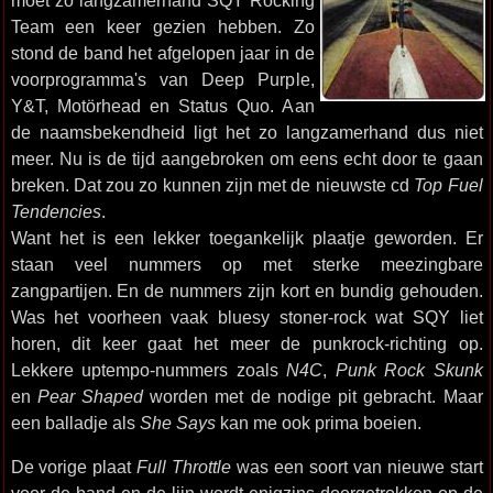
moet zo langzamerhand SQY Rocking
Team een keer gezien hebben. Zo
stond de band het afgelopen jaar in de
voorprogramma's van Deep Purple,
Y&T, Motörhead en Status Quo. Aan
de naamsbekendheid ligt het zo langzamerhand dus niet
meer. Nu is de tijd aangebroken om eens echt door te gaan
breken. Dat zou zo kunnen zijn met de nieuwste cd
Top Fuel
Tendencies
.
Want het is een lekker toegankelijk plaatje geworden. Er
staan veel nummers op met sterke meezingbare
zangpartijen. En de nummers zijn kort en bundig gehouden.
Was het voorheen vaak bluesy stoner-rock wat SQY liet
horen, dit keer gaat het meer de punkrock-richting op.
Lekkere uptempo-nummers zoals
N4C
,
Punk Rock Skunk
en
Pear Shaped
worden met de nodige pit gebracht. Maar
een balladje als
She Says
kan me ook prima boeien.
De vorige plaat
Full Throttle
was een soort van nieuwe start