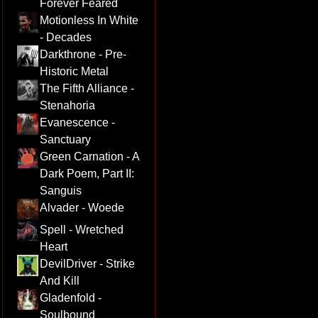
Forever Feared
Motionless In White
- Decades
Darkthrone - Pre-
Historic Metal
The Fifth Alliance -
Stenahoria
Evanescence -
Sanctuary
Green Carnation - A
Dark Poem, Part II:
Sanguis
Alvader - Woede
Spell - Wretched
Heart
DevilDriver - Strike
And Kill
Gladenfold -
Soulbound