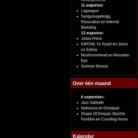
11 augustus:
Lagwagon
Sanguisugabogg,
Revocation en Internal
Bleeding
12 augustus:
Judas Priest
KMFDM, Ya Toyah en Jesus
on Extesy
Mushroomhead en Mountain
Eye
Summer Breeze
Over één maand
6 september:
Jazz Sabbath
Nefarious en Grindpad
Shape Of Despair, Marche
Funèbre en Counting Hours
Kalender