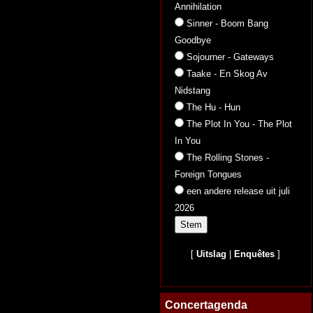
Annihilation
Sinner - Boom Bang
Goodbye
Sojourner - Gateways
Taake - En Skog Av
Nidstang
The Hu - Hun
The Plot In You - The Plot
In You
The Rolling Stones -
Foreign Tongues
een andere release uit juli
2026
[
Uitslag
|
Enquêtes
]
Concertagenda