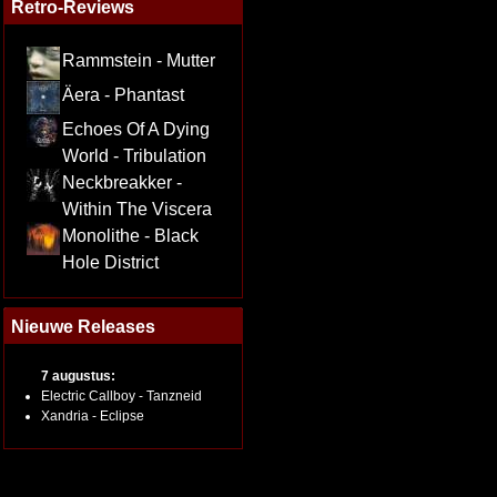
Retro-Reviews
Rammstein - Mutter
Äera - Phantast
Echoes Of A Dying
World - Tribulation
Neckbreakker -
Within The Viscera
Monolithe - Black
Hole District
Nieuwe Releases
7 augustus:
Electric Callboy - Tanzneid
Xandria - Eclipse