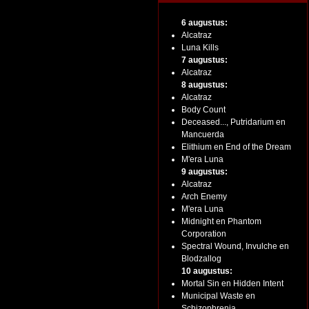
6 augustus:
Alcatraz
Luna Kills
7 augustus:
Alcatraz
8 augustus:
Alcatraz
Body Count
Deceased..., Putridarium en
Mancuerda
Elithium en End of the Dream
M'era Luna
9 augustus:
Alcatraz
Arch Enemy
M'era Luna
Midnight en Phantom
Corporation
Spectral Wound, Invulche en
Blodzallog
10 augustus:
Mortal Sin en Hidden Intent
Municipal Waste en
Schizophrenia