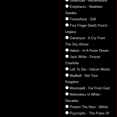
Dreamtale - Aetherbound
Emptiness - Nowhere
Speaks
Finsterforst - Still
Five Finger Death Punch -
Legacy
Galneryus - A Cry From
The Sky Above
Haken - In A Fever Dream
Jack White - Frozen
Charlotte
Left To Die - Initium Mortis
Madball - Not Your
Kingdom
Moonspell - Far From God
Motionless In White -
Decades
Protest The Hero - Within
Psycroptic - The Pulse Of