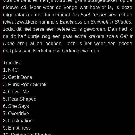
voor de band en de lijn wordt enigzins doorgetrokken op de
nieuwe cd. Maar waar de vorige wat heavier is, is deze
uitgebalanceerder. Toch eindigt
Top Fuel Tendencies
met de
ietwat zwakkere nummers
Emptiness
en
Smirnoff 'n Shades
,
zodat dit niet persé een betere cd is geworden. Dan had ik
na dit half uurtje nog een paar echte krakers zoals
Get It
Done
erbij willen hebben. Toch is het weer een goede
rockplaat van Nederlandse bodem geworden.
Tracklist:
1. N4C
2. Get It Done
3. Punk Rock Skunk
4. Cover Me
5. Pear Shaped
6. She Says
7. Overdrive
8. Destination
9. Emptiness