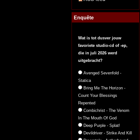
Enquête
Wat is tot dusver jouw
favoriete studio-cd of -ep,
die in juli 2026 werd
uitgebracht?
Avenged Sevenfold -
Statica
Bring Me The Horizon -
Count Your Blessings
Repented
Combichrist - The Venom
In The Mouth Of God
Deep Purple - Splat!
Devildriver - Strike And Kill