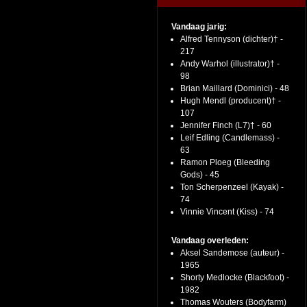
Vandaag jarig:
Alfred Tennyson (dichter)† -
217
Andy Warhol (illustrator)† -
98
Brian Maillard (Dominici) - 48
Hugh Mendl (producent)† -
107
Jennifer Finch (L7)† - 60
Leif Edling (Candlemass) -
63
Ramon Ploeg (Bleeding
Gods) - 45
Ton Scherpenzeel (Kayak) -
74
Vinnie Vincent (Kiss) - 74
Vandaag overleden:
Aksel Sandemose (auteur) -
1965
Shorty Medlocke (Blackfoot) -
1982
Thomas Wouters (Bodyfarm)