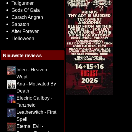
Tailgunner
Gods Of Gaia
Carach Angren
Sabaton
After Forever
Helloween
Nieuwste reviews
Inferi - Heaven
Wept
Ana - Motivated By
Death
Electric Callboy -
Tanzneid
Leatherwitch - First
Spell
Eternal Evil -