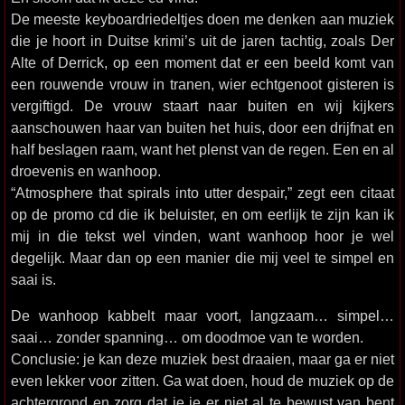
De meeste keyboardriedeltjes doen me denken aan muziek
die je hoort in Duitse krimi’s uit de jaren tachtig, zoals Der
Alte of Derrick, op een moment dat er een beeld komt van
een rouwende vrouw in tranen, wier echtgenoot gisteren is
vergiftigd. De vrouw staart naar buiten en wij kijkers
aanschouwen haar van buiten het huis, door een drijfnat en
half beslagen raam, want het plenst van de regen. Een en al
droevenis en wanhoop.
“Atmosphere that spirals into utter despair,” zegt een citaat
op de promo cd die ik beluister, en om eerlijk te zijn kan ik
mij in die tekst wel vinden, want wanhoop hoor je wel
degelijk. Maar dan op een manier die mij veel te simpel en
saai is.
De wanhoop kabbelt maar voort, langzaam… simpel…
saai… zonder spanning… om doodmoe van te worden.
Conclusie: je kan deze muziek best draaien, maar ga er niet
even lekker voor zitten. Ga wat doen, houd de muziek op de
achtergrond en zorg dat je je er niet al te bewust van bent