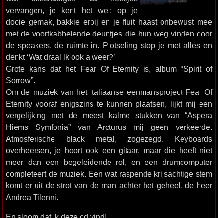
vervangen, je kent het wel; op je
dooie gemak, bakkie erbij en je fluit haast onbewust mee
met de voortkabbelende deuntjes die hun weg vinden door
de speakers, de ruimte in. Plotseling stop je met alles en
denkt ‘Wat draai ik ook alweer?’
Grote kans dat het Fear Of Eternity is, album “Spirit of
Sorrow”.
Om de muziek van het Italiaanse eenmansproject Fear Of
Eternity vooraf enigszins te kunnen plaatsen, lijkt mij een
vergelijking met de meest kalme stukken van “Aspera
Hiems Symfonia” van Arcturus mij geen verkeerde.
Atmosferische black metal, zogezegd. Keyboards
overheersen, je hoort ook een gitaar, maar die heeft niet
meer dan een begeleidende rol, en een drumcomputer
completeert de muziek. Een wat raspende krijsachtige stem
komt er uit de strot van de man achter het geheel, de heer
Andrea Tilenni.
En sloom dat ik deze cd vind!