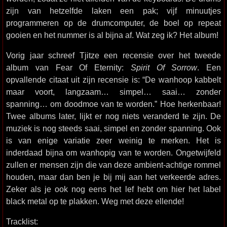
zijn van hetzelfde laken een pak; vijf minuutjes
programmeren op de drumcomputer, de boel op repeat
gooien en het nummer is al bijna af. Wat zeg ik? Het album!
Vorig jaar schreef Tjitze een recensie over het tweede
album van Fear Of Eternity:
Spirit Of Sorrow
. Een
opvallende citaat uit zijn recensie is: “De wanhoop kabbelt
maar voort, langzaam… simpel… saai… zonder
spanning… om doodmoe van te worden.” Hoe herkenbaar!
Twee albums later, lijkt er nog niets veranderd te zijn. De
muziek is nog steeds saai, simpel en zonder spanning. Ook
is van enige variatie zeer weinig te merken. Het is
inderdaad bijna om wanhopig van te worden. Ongetwijfeld
zullen er mensen zijn die van deze ambient-achtige rommel
houden, maar dan ben je bij mij aan het verkeerde adres.
Zeker als je ook nog eens het lef hebt om hier het label
black metal op te plakken. Weg met deze ellende!
Tracklist: