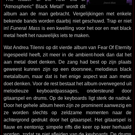
“Atmospheric” Black Metal!” wordt dit
album aan de man gebracht. Vergelijkingen met enkele
bekende bands worden daarbij niet geschuwd. Trap er niet
in!
Funeral Mass
is een kwelling voor het oor en met black
metal heeft het nauwelijks iets te maken.
Wat Andrea Tilenni op dit vierde album van Fear Of Eternity
ingespeeld heeft, zit meer in de ambient-hoek dan dat het
aan metal doet denken. De zang had best op zijn plaats
geweest kunnen zijn op een doorsnee, melodieus black
metalalbum, maar dat is het enige aspect wat aan metal
doet denken. Voor de rest bestaat het album overwegend uit
melodieuze keyboardpassages, ondersteund door
gitaarspel en drums. Op de keyboards ligt sterk de nadruk.
Door het gehele album heen zijn ze prominent aanwezig en
ze worden slechts op zeldzame momenten naar de
achtergrond gedrukt door het gitaarspel. Het gitaarspel is
flauw en eentonig; simpele riffs die keer op keer herhaald
worden, zodat ze niet afleiden van de keyboards. De drums