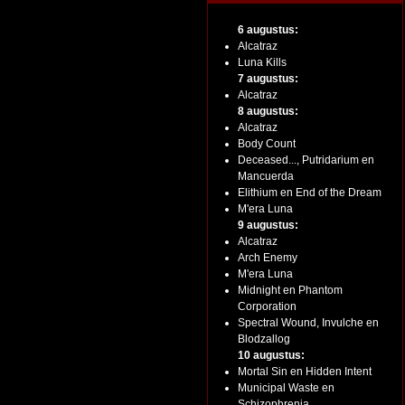
6 augustus:
Alcatraz
Luna Kills
7 augustus:
Alcatraz
8 augustus:
Alcatraz
Body Count
Deceased..., Putridarium en
Mancuerda
Elithium en End of the Dream
M'era Luna
9 augustus:
Alcatraz
Arch Enemy
M'era Luna
Midnight en Phantom
Corporation
Spectral Wound, Invulche en
Blodzallog
10 augustus:
Mortal Sin en Hidden Intent
Municipal Waste en
Schizophrenia