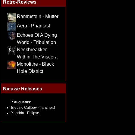
Retro-Reviews
Rammstein - Mutter
Äera - Phantast
Echoes Of A Dying
World - Tribulation
Neckbreakker -
Within The Viscera
Monolithe - Black
Hole District
Nieuwe Releases
7 augustus:
Electric Callboy - Tanzneid
Xandria - Eclipse