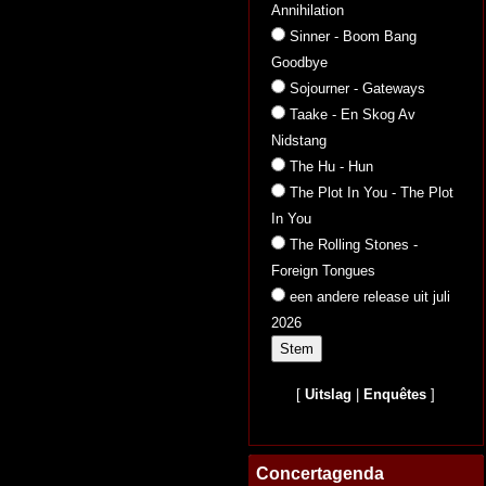
Annihilation
Sinner - Boom Bang
Goodbye
Sojourner - Gateways
Taake - En Skog Av
Nidstang
The Hu - Hun
The Plot In You - The Plot
In You
The Rolling Stones -
Foreign Tongues
een andere release uit juli
2026
[
Uitslag
|
Enquêtes
]
Concertagenda