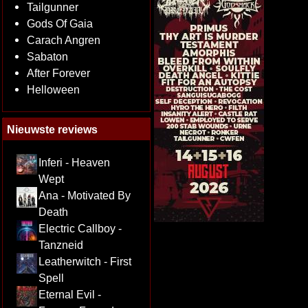
Tailgunner
Gods Of Gaia
Carach Angren
Sabaton
After Forever
Helloween
Nieuwste reviews
Inferi - Heaven
Wept
Ana - Motivated By
Death
Electric Callboy -
Tanzneid
Leatherwitch - First
Spell
Eternal Evil -