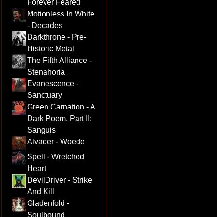
Forever Feared
Motionless In White
- Decades
Darkthrone - Pre-
Historic Metal
The Fifth Alliance -
Stenahoria
Evanescence -
Sanctuary
Green Carnation - A
Dark Poem, Part II:
Sanguis
Alvader - Woede
Spell - Wretched
Heart
DevilDriver - Strike
And Kill
Gladenfold -
Soulbound