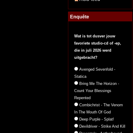
Enquête
Wat is tot dusver jouw
favoriete studio-cd of -ep,
die in juli 2026 werd
uitgebracht?
Avenged Sevenfold -
Statica
Bring Me The Horizon -
Count Your Blessings
Repented
Combichrist - The Venom
In The Mouth Of God
Deep Purple - Splat!
Devildriver - Strike And Kill