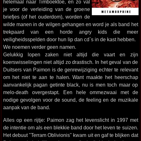
helemaal naar Timboektoe, en zo val
je voor de verleiding van de groene
briefjes (of het ouderdom), worden de
wilde manen in de wilgen gehangen en word je als band het
trekpaard van een horde angry kids die meer
veiligheidsspelden door hun lip dan cd`s in de kast hebben.
We noemen verder geen namen.
Gelukkig lopen zaken niet altijd die vaart en zijn
koerswisselingen niet altijd zo drastisch. In het geval van de
Duitsers van Paimon is de genrewijziging echter te relevant
om het niet te aan te halen. Want maakte het heerschap
aanvankelijk pagan getinte black, nu is men toch maar op
melo-death overgestapt. Een hele ommezwaai met de
nodige gevolgen voor de sound, de feeling en de muzikale
aanpak van de band.
Alles op een rijtje: Paimon zag het levenslicht in 1997 met
de intentie om als een blekkie band door het leven te suizen.
Het debuut "Terram Oblivionis" kwam uit en gaf te blijken dat