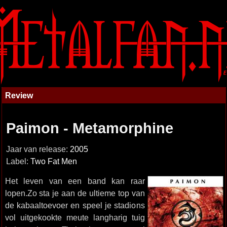
Review
Paimon - Metamorphine
Jaar van release:
2005
Label:
Two Fat Men
Het leven van een band kan raar
lopen.Zo sta je aan de ultieme top van
de kabaaltoevoer en speel je stadions
vol uitgekookte meute langharig tuig