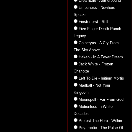
Dreamtale - Aetherbound
Emptiness - Nowhere
Speaks
Finsterforst - Still
Five Finger Death Punch -
Legacy
Galneryus - A Cry From
The Sky Above
Haken - In A Fever Dream
Jack White - Frozen
Charlotte
Left To Die - Initium Mortis
Madball - Not Your
Kingdom
Moonspell - Far From God
Motionless In White -
Decades
Protest The Hero - Within
Psycroptic - The Pulse Of