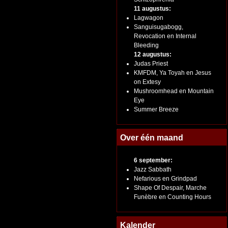
11 augustus:
Lagwagon
Sanguisugabogg,
Revocation en Internal
Bleeding
12 augustus:
Judas Priest
KMFDM, Ya Toyah en Jesus
on Extesy
Mushroomhead en Mountain
Eye
Summer Breeze
Over één maand
6 september:
Jazz Sabbath
Nefarious en Grindpad
Shape Of Despair, Marche
Funèbre en Counting Hours
Kalender