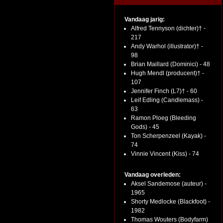
Vandaag jarig:
Alfred Tennyson (dichter)† -
217
Andy Warhol (illustrator)† -
98
Brian Maillard (Dominici) - 48
Hugh Mendl (producent)† -
107
Jennifer Finch (L7)† - 60
Leif Edling (Candlemass) -
63
Ramon Ploeg (Bleeding
Gods) - 45
Ton Scherpenzeel (Kayak) -
74
Vinnie Vincent (Kiss) - 74
Vandaag overleden:
Aksel Sandemose (auteur) -
1965
Shorty Medlocke (Blackfoot) -
1982
Thomas Wouters (Bodyfarm)