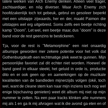
latere werken van Arch Enemy denken. Alleen veel trager,
zachtaardiger, en nóg diverser. Waar Arch Enemy zich
hoofdzakenlijk toch tot gebeuk, gebrul en gesoleer beperkt
met een uitstapje zijwaards, her en der, maakt Paimon die
uitstapjes wel erg uitgebreid. Soms zelfs een beetje richting
kamp "Doom". Let wel, een beetje maar, dus "doom" is deze
band voor de rest geenzins te bestickeren.
Tja, voor de rest is "Metamorphine" een niet onaardig
albumpje geworden mer zekere potentie voor het volk dat
Gothenburgdeath een rechtmatige plek weet te gunnen. Mijn
persoonlijke favoriet zal dit echter niet worden. Hoewel de
band goed in elkaar steekt, het geluid in orde is, productie
dito en er ook geen op- en aamerkingen op de muzikale
kwaliteiten van de bandleden mijnerzijds volgen (oké, toch
wel, want de cleane stem kan naar mijn inziens toch nog wel
enige bijschaving genieten) weet dit album mij niet op mijn
nummer te zetten. Na een paar tracks klinken alle nummers
mij als 1 en ga ik mij afvragen wat ik die avond ga eten en of