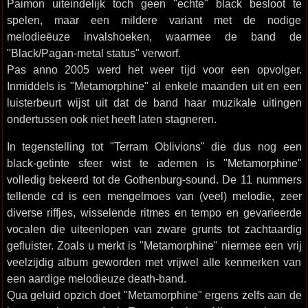
Paimon uiteindelijk toch geen "echte" black besloot te
spelen, maar een mildere variant met de nodige
melodieëuze invalshoeken, waarmee de band de
"Black/Pagan-metal status" verworf.
Pas anno 2005 werd het weer tijd voor een opvolger.
Inmiddels is "Metamorphine" al enkele maanden uit en een
luisterbeurt wijst uit dat de band haar muzikale uitingen
ondertussen ook niet heeft laten stagneren.
In tegenstelling tot "Terram Oblivions" die dus nog een
black-getinte sfeer wist te ademen is "Metamorphine"
volledig bekeerd tot de Gothenburg-sound. De 11 nummers
tellende cd is een mengelmoes van (veel) melodie, zeer
diverse riffjes, wisselende ritmes en tempo en gevarieerde
vocalen die uiteenlopen van zware grunts tot zachtaardig
gefluister. Zoals u merkt is "Metamorphine" niermee een vrij
veelzijdig album geworden met vrijwel alle kenmerken van
een aardige melodieuze death-band.
Qua geluid opzich doet "Metamorphine" ergens zelfs aan de